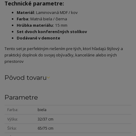
Technické parametre:
Materiál:
Laminovaná MDF / kov
Farba:
Matná biela / čierna
Hrúbka materiálu:
15 mm
Set dvoch konferenčných stolíkov
Dodávané v demonte
Tento set je perfektným riešením pre tých, ktorí hľadajú štýlový a
praktický doplnok do svojej obývačky, kancelárie alebo iných
priestorov
Pôvod tovaru
Parametre
Farba
biela
Výška
32/37 cm
Šírka
65/75 cm