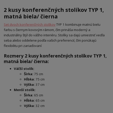
2 kusy konferenčných stolíkov TYP 1,
matná biela/ čierna
Set dvoch konferenčných stolíkov
TYP 1 kombinuje matnú bielu
farbu s čiernym kovovým rámom, čím prináša moderný a
industriálny štýl do vášho interiéru. Stolíky sa dajú umiestniť vedľa
seba alebo oddelene podľa vašich preferencií, čím ponúkajú
flexibilitu pri zariaďovaní
Rozmery 2 kusy konferenčných stolíkov TYP 1,
matná biela/ čierna:
Väčší stolík:
Šírka:
75 cm
Hĺbka:
75 cm
Výška:
37 cm
Menší stolík:
Šírka:
65 cm
Hĺbka:
65 cm
Výška:
32 cm