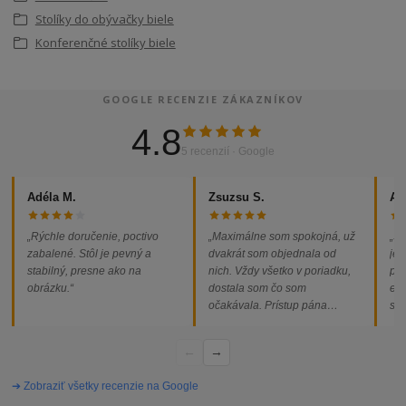
Stolíky do obývačky biele
Konferenčné stolíky biele
GOOGLE RECENZIE ZÁKAZNÍKOV
4.8
5 recenzií · Google
Adéla M.
Zsuzsu S.
Al
„Rýchle doručenie, poctivo
„Maximálne som spokojná, už
„So
zabalené. Stôl je pevný a
dvakrát som objednala od
jed
stabilný, presne ako na
nich. Vždy všetko v poriadku,
pod
obrázku.“
dostala som čo som
ext
očakávala. Prístup pána
som
majiteľa super, objednávka
od
vybavená rýchlo a bez
←
→
problémov. Vrele odporúčam!“
➔ Zobraziť všetky recenzie na Google