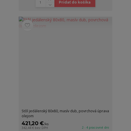
Pridať do košíka
Stôl jedálenský 80x80, masív dub, povrchová úprava
olejom
421,20 €
/
ks
2 - 4 pracovné dni
342,44 €
bez DPH