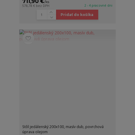
711,90 €
/
ks
2 - 4 pracovné dni
578,78 €
bez DPH
Pridať do košíka
Stôl jedálenský 200x100, masív dub, povrchová
úprava olejom