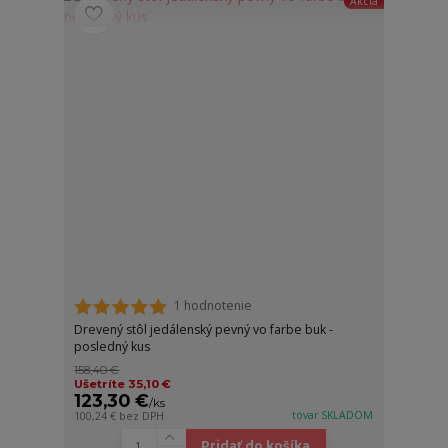
Akcia
1 hodnotenie
Drevený stôl jedálenský pevný vo farbe buk -
posledný kus
158,40 €
Ušetríte 35,10 €
123,30 €
/
ks
tovar SKLADOM
100,24 €
bez DPH
Pridať do košíka