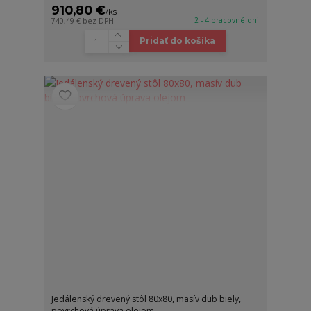
910,80 €
/
ks
2 - 4 pracovné dni
740,49 €
bez DPH
Pridať do košíka
Jedálenský drevený stôl 80x80, masív dub biely,
povrchová úprava olejom