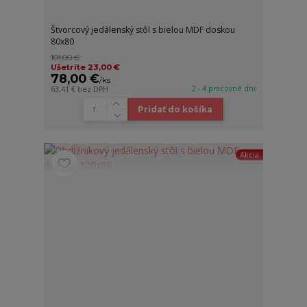
Štvorcový jedálenský stôl s bielou MDF doskou
80x80
101,00 €
Ušetríte 23,00 €
78,00 €
/
ks
2 - 4 pracovné dni
63,41 €
bez DPH
Pridať do košíka
Akcia