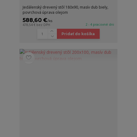
Jedálenský drevený stôl 180x90, masív dub biely,
povrchová úprava olejom
588,60 €
/
ks
2 - 4 pracovné dni
478,54 €
bez DPH
Pridať do košíka