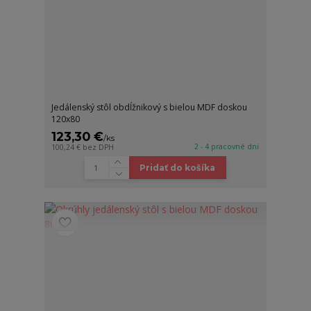
Jedálenský stôl obdĺžnikový s bielou MDF doskou
120x80
123,30 €
/
ks
2 - 4 pracovné dni
100,24 €
bez DPH
Pridať do košíka