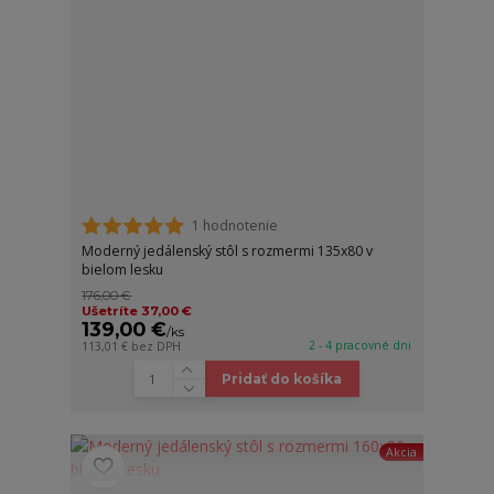
1 hodnotenie
Moderný jedálenský stôl s rozmermi 135x80 v
bielom lesku
176,00 €
Ušetríte 37,00 €
139,00 €
/
ks
2 - 4 pracovné dni
113,01 €
bez DPH
Pridať do košíka
Akcia