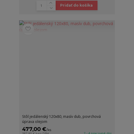
Pridať do košíka
Stôl jedálenský 120x80, masív dub, povrchová
úprava olejom
477,00 €
/
ks
2 - 4 pracovné dni
387,80 €
bez DPH