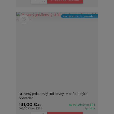
viac farebných prevedení
Drevený jedálenský stôl pevný - viac farebných
prevedení
131,00 €
na objednávku 2-14
/
ks
týždňov
106,50 €
bez DPH