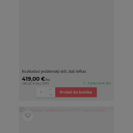
Rozkladací jedálenský stôl, dub lefkas
419,00 €
/
ks
1 - 3 pracovné dni
340,65 €
bez DPH
Pridať do košíka