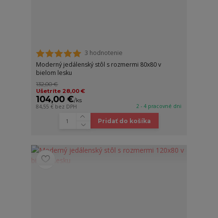
3 hodnotenie
Moderný jedálenský stôl s rozmermi 80x80 v
bielom lesku
132,00 €
Ušetríte 28,00 €
104,00 €
/
ks
2 - 4 pracovné dni
84,55 €
bez DPH
Pridať do košíka