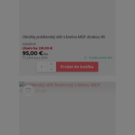
Okrúhly jedálenský stôl s bielou MDF doskou 90
123,00 €
Ušetríte 28,00 €
95,00 €
/
ks
2 - 4 pracovné dni
77,24 €
bez DPH
Pridať do košíka