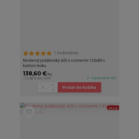
1 hodnotenie
Moderný jedálenský stôl s rozmermi 120x80 v
bielom lesku
138,60 €
/
ks
2 - 4 pracovné dni
112,68 €
bez DPH
Pridať do košíka
Akcia