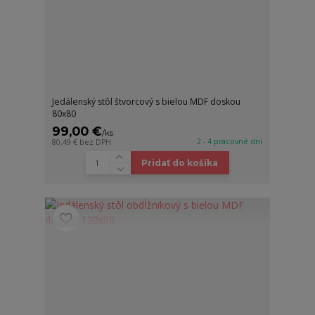
Jedálenský stôl štvorcový s bielou MDF doskou
80x80
99,00 €
/
ks
2 - 4 pracovné dni
80,49 €
bez DPH
Pridať do košíka