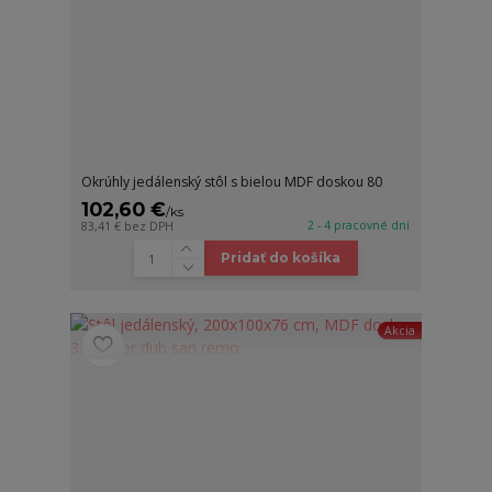
Okrúhly jedálenský stôl s bielou MDF doskou 80
102,60 €
/
ks
2 - 4 pracovné dni
83,41 €
bez DPH
Pridať do košíka
Akcia