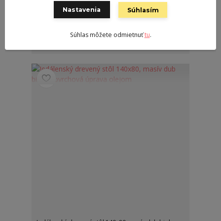
povrchová úprava olejom
Nastavenia
Súhlasím
381,60 €
/
ks
2 - 4 pracovné dni
310,24 €
bez DPH
Súhlas môžete odmietnuť
tu
.
Pridať do košíka