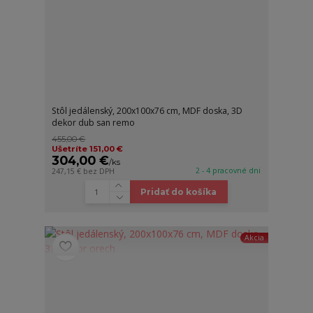
Stôl jedálenský, 200x100x76 cm, MDF doska, 3D
dekor dub san remo
455,00 €
Ušetríte 151,00 €
304,00 €
/
ks
2 - 4 pracovné dni
247,15 €
bez DPH
Pridať do košíka
Akcia