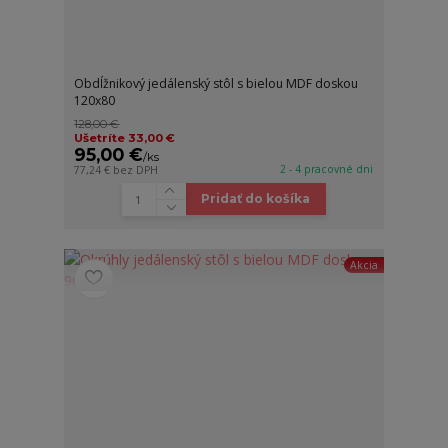
Obdĺžnikový jedálenský stôl s bielou MDF doskou
120x80
128,00 €
Ušetríte 33,00 €
95,00 €
/
ks
2 - 4 pracovné dni
77,24 €
bez DPH
Pridať do košíka
Akcia