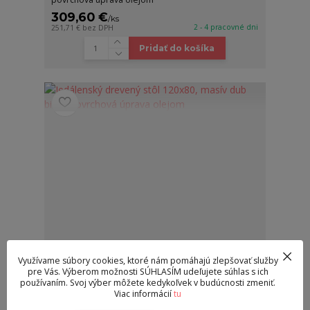
309,60 €
/
ks
2 - 4 pracovné dni
251,71 €
bez DPH
Pridať do košíka
Využívame súbory cookies, ktoré nám pomáhajú zlepšovať služby
pre Vás. Výberom možnosti SÚHLASÍM udeľujete súhlas s ich
používaním. Svoj výber môžete kedykoľvek v budúcnosti zmeniť.
Viac informácií
tu
Jedálenský drevený stôl 120x80, masív dub biely,