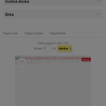
Vrchná doska
Šírka
Najnovšie
Najlacnejšie
Najdrahšie
Zobrazujem 1-36 z 115
strana
z 4
ďalšie
Akcia