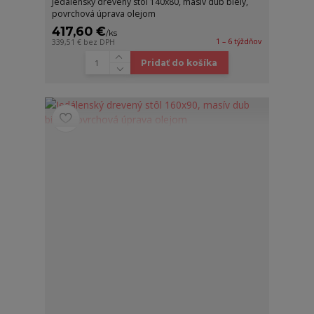
Jedálenský drevený stôl 140x80, masív dub biely,
povrchová úprava olejom
417,60 €
/
ks
1 – 6 týždňov
339,51 €
bez DPH
Pridať do košíka