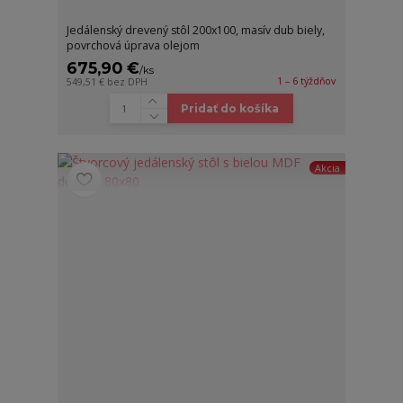
Jedálenský drevený stôl 200x100, masív dub biely,
povrchová úprava olejom
675,90 €
/
ks
1 – 6 týždňov
549,51 €
bez DPH
Pridať do košíka
Akcia