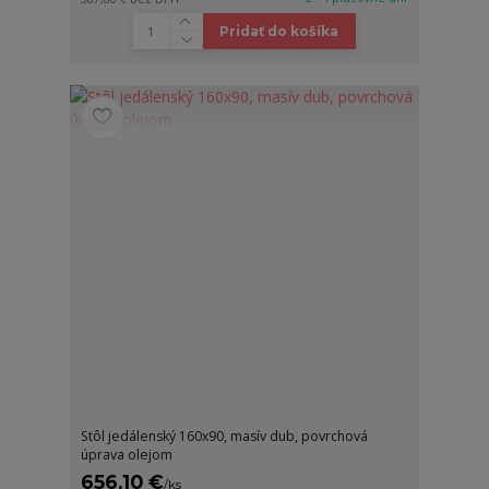
Pridať do košíka
Stôl jedálenský 160x90, masív dub, povrchová
úprava olejom
656,10 €
/
ks