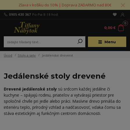
Zľava v košíku do 10% | Doprava ZADARMO nad 80€
0905 430 367
Po-Pia 8-18 hod.
0
0,00 €
Menu
Úvod
Stoly a sety
Jedálenské drevené
Jedálenské stoly drevené
Drevené jedálenské stoly
sú srdcom každej jedálne či
kuchyne – spájajú rodinu, priateľov a vytvárajú priestor pre
spoločné chvíle pri jedle alebo práci. Masívne drevo prináša do
interiéru teplo, prírodný vzhľad a nadčasovosť, vďaka čomu sa
stáva estetickým aj funkčným centrom domácnosti.