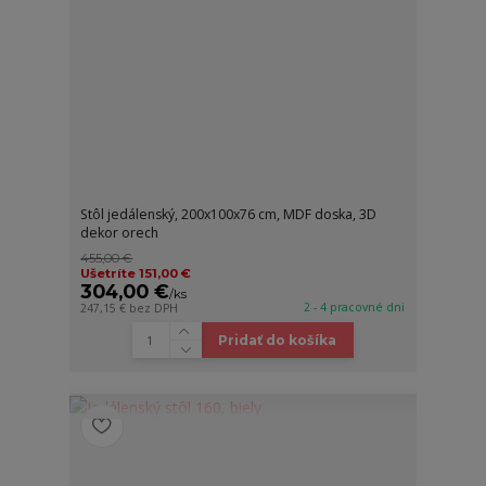
Stôl jedálenský, 200x100x76 cm, MDF doska, 3D
dekor orech
455,00 €
Ušetríte 151,00 €
304,00 €
/
ks
2 - 4 pracovné dni
247,15 €
bez DPH
Pridať do košíka