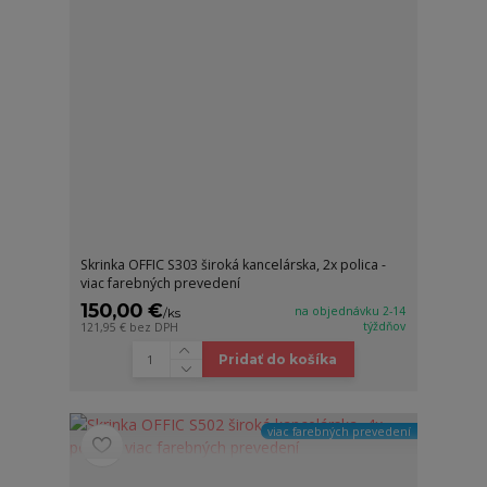
Skrinka OFFIC S303 široká kancelárska, 2x polica -
viac farebných prevedení
150,00 €
na objednávku 2-14
/
ks
týždňov
121,95 €
bez DPH
Pridať do košíka
viac farebných prevedení