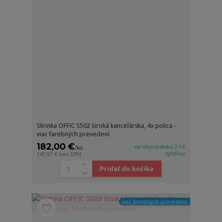
Skrinka OFFIC S502 široká kancelárska, 4x polica -
viac farebných prevedení
182,00 €
na objednávku 2-14
/
ks
týždňov
147,97 €
bez DPH
Pridať do košíka
viac farebných prevedení