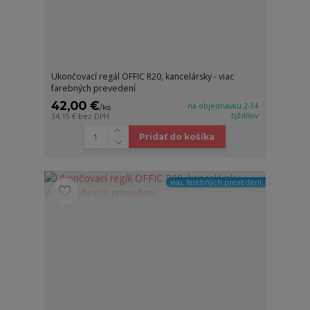
Ukončovací regál OFFIC R20, kancelársky - viac
farebných prevedení
42,00 €
na objednávku 2-14
/
ks
týždňov
34,15 €
bez DPH
Pridať do košíka
viac farebných prevedení