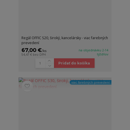
Regál OFFIC S20, široký, kancelársky - viac farebných
prevedení
67,00 €
na objednávku 2-14
/
ks
týždňov
54,47 €
bez DPH
Pridať do košíka
viac farebných prevedení