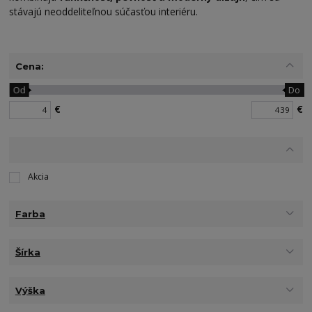
stávajú neoddeliteľnou súčasťou interiéru.
Cena:
Od
Do
€
€
Akcia
Farba
Šírka
Výška