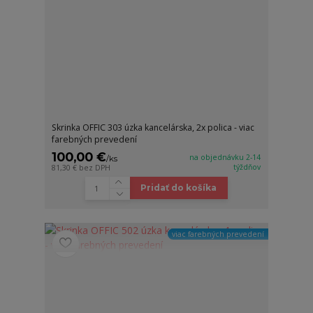
Skrinka OFFIC 303 úzka kancelárska, 2x polica - viac
farebných prevedení
100,00 €
na objednávku 2-14
/
ks
týždňov
81,30 €
bez DPH
Pridať do košíka
viac farebných prevedení