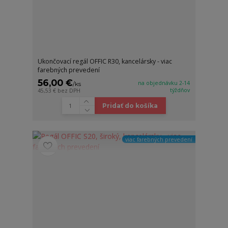
Ukončovací regál OFFIC R30, kancelársky - viac
farebných prevedení
56,00 €
na objednávku 2-14
/
ks
týždňov
45,53 €
bez DPH
Pridať do košíka
viac farebných prevedení