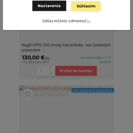
Nastavenia
Súhlasím
Súhlas môžete odmietnuť
tu
.
Regál OFFIC S50, široký, kancelársky - viac farebných
prevedení
130,00 €
na objednávku 2-14
/
ks
týždňov
105,69 €
bez DPH
Pridať do košíka
viac farebných prevedení