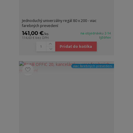
Jednoduchý univerzálny regál 80 x 200 - viac
farebných prevedení
141,00 €
na objednávku 2-14
/
ks
týždňov
114,63 €
bez DPH
Pridať do košíka
viac farebných prevedení