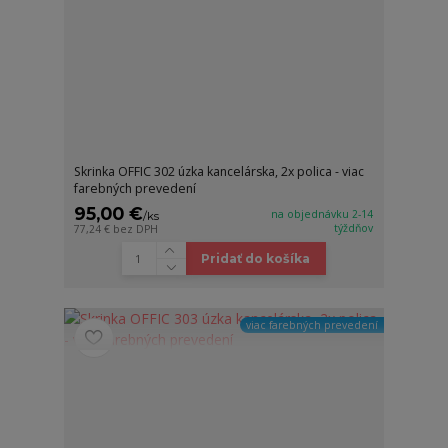
Skrinka OFFIC 302 úzka kancelárska, 2x polica - viac
farebných prevedení
95,00 €
na objednávku 2-14
/
ks
týždňov
77,24 €
bez DPH
Pridať do košíka
viac farebných prevedení