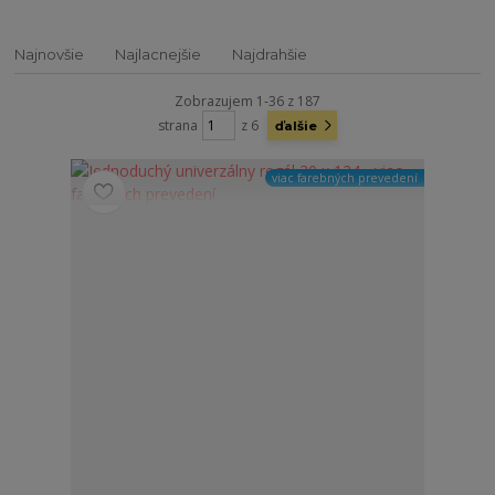
Najnovšie
Najlacnejšie
Najdrahšie
Zobrazujem 1-36 z 187
strana
z 6
ďalšie
viac farebných prevedení