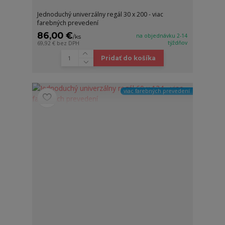
Jednoduchý univerzálny regál 30 x 200 - viac
farebných prevedení
86,00 €
na objednávku 2-14
/
ks
týždňov
69,92 €
bez DPH
Pridať do košíka
viac farebných prevedení