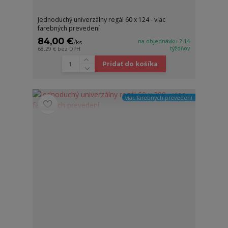
Jednoduchý univerzálny regál 60 x 124 - viac
farebných prevedení
84,00 €
na objednávku 2-14
/
ks
týždňov
68,29 €
bez DPH
Pridať do košíka
viac farebných prevedení