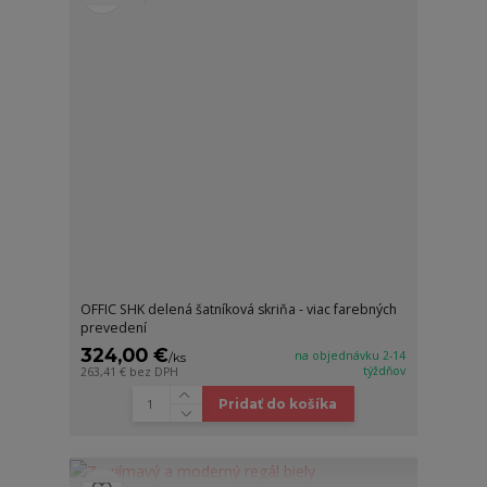
OFFIC SHK delená šatníková skriňa - viac farebných
prevedení
324,00 €
na objednávku 2-14
/
ks
týždňov
263,41 €
bez DPH
Pridať do košíka