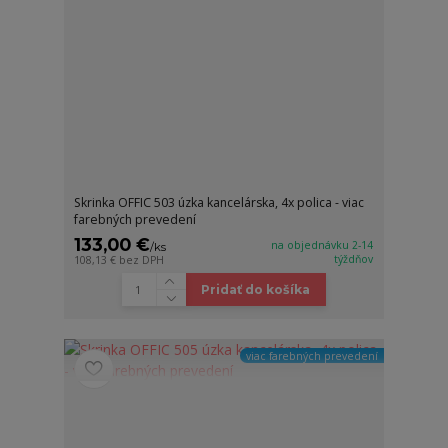
Skrinka OFFIC 503 úzka kancelárska, 4x polica - viac
farebných prevedení
133,00 €
na objednávku 2-14
/
ks
týždňov
108,13 €
bez DPH
Pridať do košíka
viac farebných prevedení