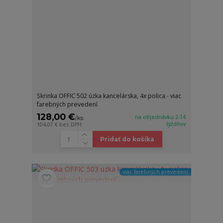
Skrinka OFFIC 502 úzka kancelárska, 4x polica - viac
farebných prevedení
128,00 €
na objednávku 2-14
/
ks
týždňov
104,07 €
bez DPH
Pridať do košíka
viac farebných prevedení