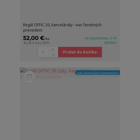
Regál OFFIC 20, kancelársky - viac farebných
prevedení
52,00 €
na objednávku 2-14
/
ks
týždňov
42,28 €
bez DPH
Pridať do košíka
viac farebných prevedení