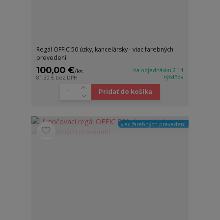
Regál OFFIC 50 úzky, kancelársky - viac farebných
prevedení
100,00 €
na objednávku 2-14
/
ks
týždňov
81,30 €
bez DPH
Pridať do košíka
viac farebných prevedení