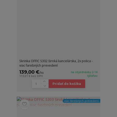
Skrinka OFFIC S302 široká kancelárska, 2x polica -
viac farebných prevedení
139,00 €
na objednávku 2-14
/
ks
týždňov
113,01 €
bez DPH
Pridať do košíka
viac farebných prevedení