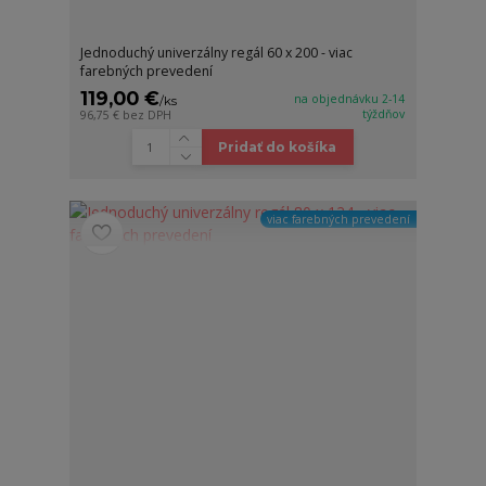
Jednoduchý univerzálny regál 60 x 200 - viac
farebných prevedení
119,00 €
na objednávku 2-14
/
ks
týždňov
96,75 €
bez DPH
Pridať do košíka
viac farebných prevedení