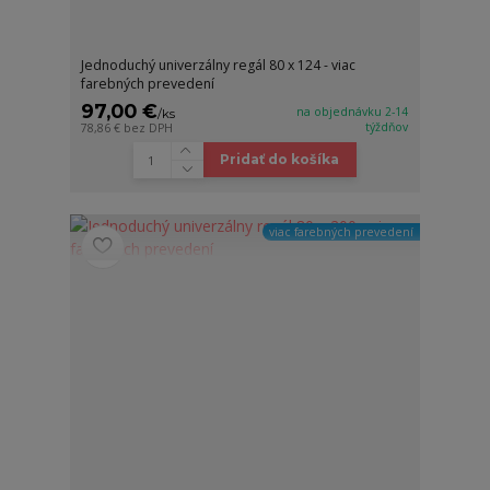
Jednoduchý univerzálny regál 80 x 124 - viac
farebných prevedení
97,00 €
na objednávku 2-14
/
ks
týždňov
78,86 €
bez DPH
Pridať do košíka
viac farebných prevedení