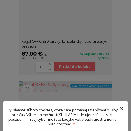
Regál OFFIC S30, široký, kancelársky - viac farebných
prevedení
87,00 €
na objednávku 2-14
/
ks
týždňov
70,73 €
bez DPH
Pridať do košíka
viac farebných prevedení
Využívame súbory cookies, ktoré nám pomáhajú zlepšovať služby
pre Vás. Výberom možnosti SÚHLASÍM udeľujete súhlas s ich
používaním. Svoj výber môžete kedykoľvek v budúcnosti zmeniť.
Viac informácií
tu