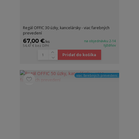
Regál OFFIC 30 úzky, kancelársky - viac farebných
prevedení
67,00 €
na objednávku 2-14
/
ks
týždňov
54,47 €
bez DPH
Pridať do košíka
viac farebných prevedení