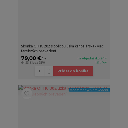
Skrinka OFFIC 202 s policou úzka kancelárska - viac
farebných prevedení
79,00 €
na objednávku 2-14
/
ks
týždňov
64,23 €
bez DPH
Pridať do košíka
viac farebných prevedení