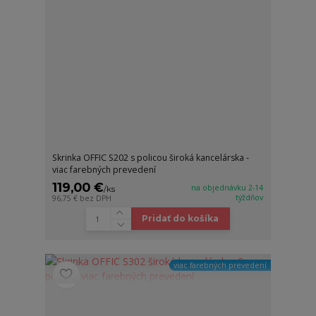
Skrinka OFFIC S202 s policou široká kancelárska -
viac farebných prevedení
119,00 €
na objednávku 2-14
/
ks
týždňov
96,75 €
bez DPH
Pridať do košíka
viac farebných prevedení