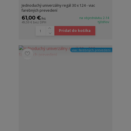
Jednoduchý univerzálny regál 30 x 124 - viac
farebných prevedení
61,00 €
na objednávku 2-14
/
ks
týždňov
49,59 €
bez DPH
Pridať do košíka
viac farebných prevedení