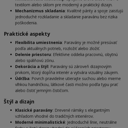
textilom alebo sklom pre moderný a praktický dizajn.
Mechanizmus skladania
: Kvalitné pánty a spoje zaisťujú
jednoduché rozkladanie a skladanie paravánu bez rizika
poškodenia.
Praktické aspekty
Flexibilita umiestnenia
: Paravány je možné presúvať
podľa aktuálnych potrieb, rozložiť alebo zložiť.
Delenie priestoru
: Efektívne oddelia pracovnú, obytnú
alebo spálňovú zónu.
Dekorácia a štýl
: Paravány sú zároveň dizajnovým
prvkom, ktorý dopĺňa interiér a vytvára vizuálny záujem.
Údržba
: Povrch pravidelne utierajte suchou alebo mierne
vlhkou handričkou, látkové časti možno podľa typu prať
alebo čistiť jemným čističom.
Štýl a dizajn
Klasické paravány
: Drevené rámiky s elegantným
vzhľadom vhodné do tradičných interiérov.
Moderné minimalistické
: Jednoduché línie, neutrálne