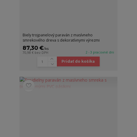
Biely trojpanelový paraván z masívneho
smrekového dreva s dekoratívnymi výrezmi
87,30 €
/
ks
2 - 3 pracovné dni
70,98 €
bez DPH
Pridať do košíka