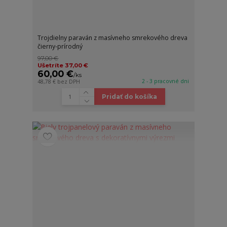
Trojdielny paraván z masívneho smrekového dreva
čierny-prírodný
97,00 €
Ušetríte 37,00 €
60,00 €
/
ks
2 - 3 pracovné dni
48,78 €
bez DPH
Pridať do košíka