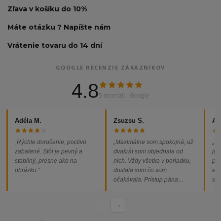
Zľava v košíku do 10%
Máte otázku ? Napíšte nám
Vrátenie tovaru do 14 dní
GOOGLE RECENZIE ZÁKAZNÍKOV
4.8
5 recenzií · Google
Adéla M.
Zsuzsu S.
Al
„Rýchle doručenie, poctivo
„Maximálne som spokojná, už
„So
zabalené. Stôl je pevný a
dvakrát som objednala od
jed
stabilný, presne ako na
nich. Vždy všetko v poriadku,
pod
obrázku.“
dostala som čo som
ext
očakávala. Prístup pána
som
majiteľa super, objednávka
od
vybavená rýchlo a bez
←
→
problémov. Vrele odporúčam!“