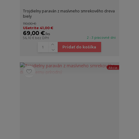
Trojdielny paraván z masívneho smrekového dreva
biely
110,00 €
Ušetríte 41,00 €
69,00 €
/
ks
2 - 3 pracovné dni
56,10 €
bez DPH
Pridať do košíka
Akcia