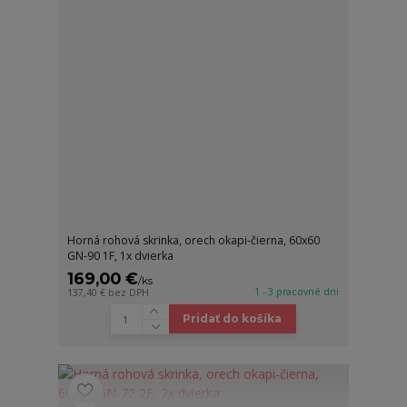
Horná rohová skrinka, orech okapi-čierna, 60x60
GN-90 1F, 1x dvierka
169,00 €
/
ks
1 - 3 pracovné dni
137,40 €
bez DPH
Pridať do košíka