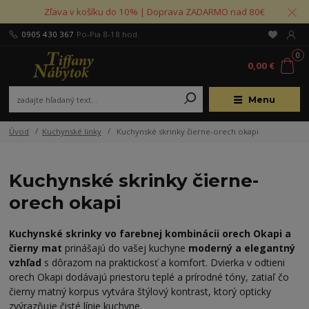
Zľava v košíku do 10% | Doprava ZADARMO nad 80€
0905 430 367
Po-Pia 8-18 hod.
0
0,00 €
Menu
Úvod
Kuchynské linky
Kuchynské skrinky čierne-orech okapi
Kuchynské skrinky čierne-
orech okapi
Kuchynské skrinky vo farebnej kombinácii orech Okapi a
čierny mat
prinášajú do vašej kuchyne
moderný a elegantný
vzhľad
s dôrazom na praktickosť a komfort. Dvierka v odtieni
orech Okapi dodávajú priestoru teplé a prírodné tóny, zatiaľ čo
čierny matný korpus vytvára štýlový kontrast, ktorý opticky
zvýrazňuje čisté línie kuchyne.