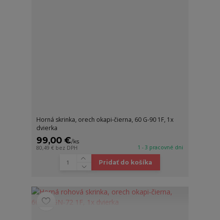
Horná skrinka, orech okapi-čierna, 60 G-90 1F, 1x
dvierka
99,00 €
/
ks
1 - 3 pracovné dni
80,49 €
bez DPH
Pridať do košíka