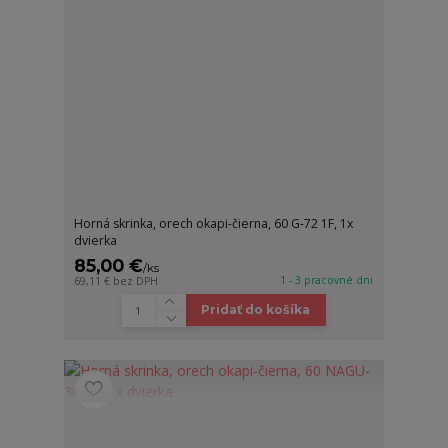
Horná skrinka, orech okapi-čierna, 60 G-72 1F, 1x
dvierka
85,00 €
/
ks
1 - 3 pracovné dni
69,11 €
bez DPH
Pridať do košíka