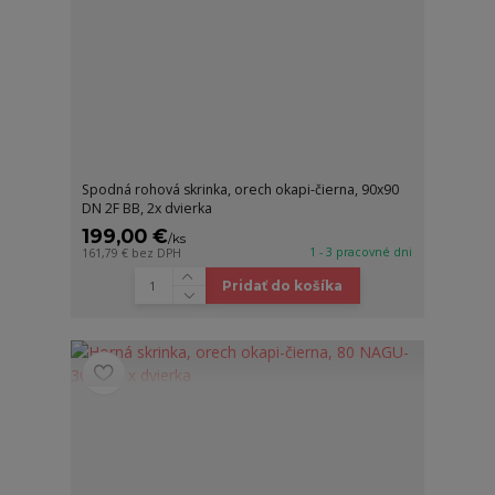
Spodná rohová skrinka, orech okapi-čierna, 90x90
DN 2F BB, 2x dvierka
199,00 €
/
ks
1 - 3 pracovné dni
161,79 €
bez DPH
Pridať do košíka