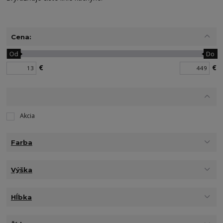
Cena:
Od
Do
€
€
Akcia
Farba
Výška
Hĺbka