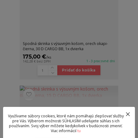
Spodná skrinka s výsuvným košom, orech okapi-
čierna, 30 D CARGO BB, 1x dvierka
175,00 €
/
ks
1 - 3 pracovné dni
142,28 €
bez DPH
Pridať do košíka
Využívame súbory cookies, ktoré nám pomáhajú zlepšovať služby
pre Vás. Výberom možnosti SÚHLASÍM udeľujete súhlas s ich
používaním. Svoj výber môžete kedykoľvek v budúcnosti zmeniť.
Viac informácií
tu