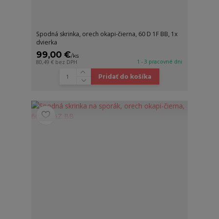
Spodná skrinka, orech okapi-čierna, 60 D 1F BB, 1x
dvierka
99,00 €
/
ks
1 - 3 pracovné dni
80,49 €
bez DPH
Pridať do košíka