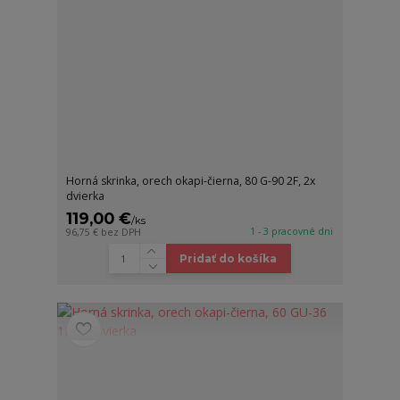
Horná skrinka, orech okapi-čierna, 80 G-90 2F, 2x
dvierka
119,00 €
/
ks
1 - 3 pracovné dni
96,75 €
bez DPH
Pridať do košíka