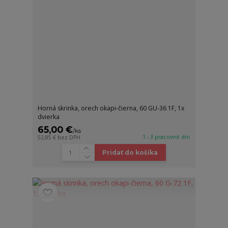
Horná skrinka, orech okapi-čierna, 60 GU-36 1F, 1x
dvierka
65,00 €
/
ks
1 - 3 pracovné dni
52,85 €
bez DPH
Pridať do košíka