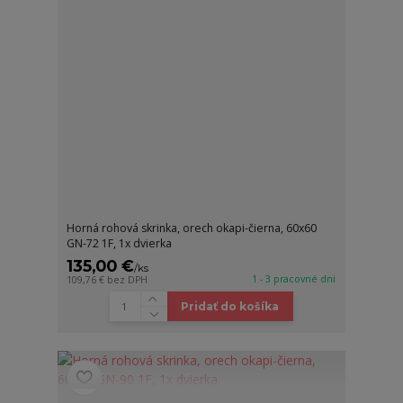
Horná rohová skrinka, orech okapi-čierna, 60x60
GN-72 1F, 1x dvierka
135,00 €
/
ks
1 - 3 pracovné dni
109,76 €
bez DPH
Pridať do košíka