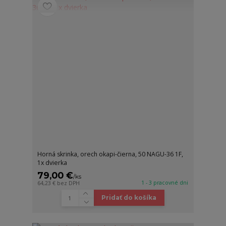
Horná skrinka, orech okapi-čierna, 50 NAGU-36 1F,
1x dvierka
79,00 €
/
ks
1 - 3 pracovné dni
64,23 €
bez DPH
Pridať do košíka