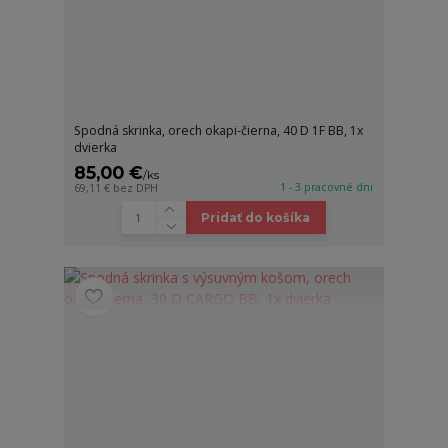
Spodná skrinka, orech okapi-čierna, 40 D 1F BB, 1x
dvierka
85,00 €
/
ks
1 - 3 pracovné dni
69,11 €
bez DPH
Pridať do košíka