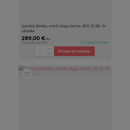
Spodná skrinka, orech okapi-čierna, 60 D 3S BB, 3x
zásuvka
289,00 €
/
ks
1 - 3 pracovné dni
234,96 €
bez DPH
Pridať do košíka