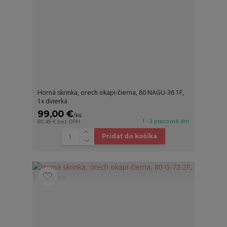
Horná skrinka, orech okapi-čierna, 80 NAGU-36 1F,
1x dvierka
99,00 €
/
ks
1 - 3 pracovné dni
80,49 €
bez DPH
Pridať do košíka