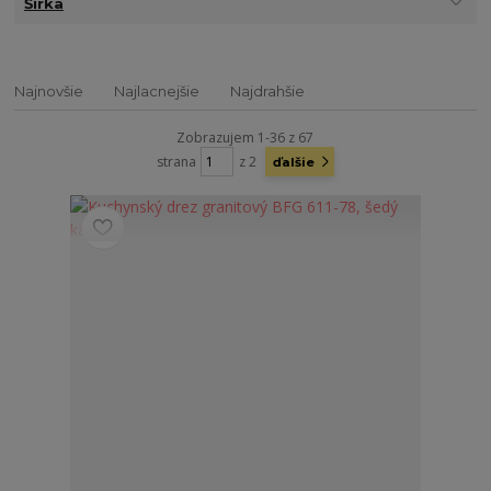
Šírka
Najnovšie
Najlacnejšie
Najdrahšie
Zobrazujem 1-36 z 67
strana
z 2
ďalšie