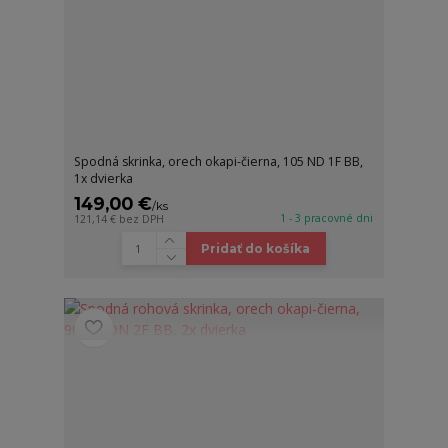
Spodná skrinka, orech okapi-čierna, 105 ND 1F BB,
1x dvierka
149,00 €
/
ks
1 - 3 pracovné dni
121,14 €
bez DPH
Pridať do košíka