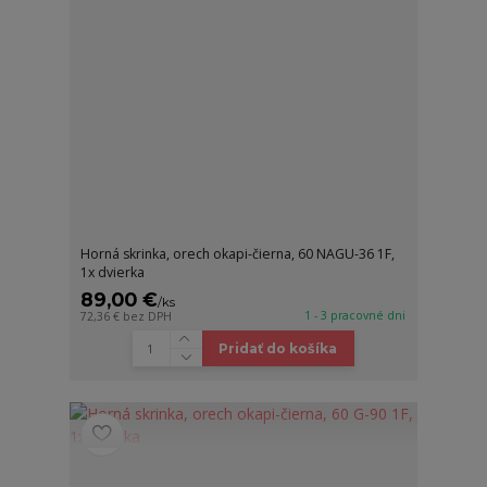
Horná skrinka, orech okapi-čierna, 60 NAGU-36 1F,
1x dvierka
89,00 €
/
ks
1 - 3 pracovné dni
72,36 €
bez DPH
Pridať do košíka