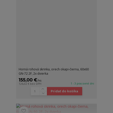
Horná rohová skrinka, orech okapi-čierna, 60x60
GN-72 2F, 2x dvierka
155,00 €
/
ks
1 - 3 pracovné dni
126,02 €
bez DPH
Pridať do košíka