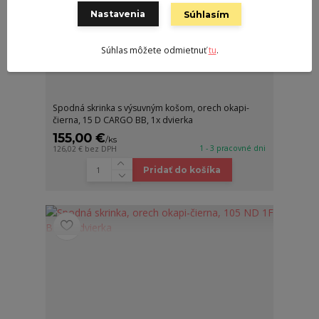
Nastavenia
Súhlasím
Súhlas môžete odmietnuť
tu
.
Spodná skrinka s výsuvným košom, orech okapi-
čierna, 15 D CARGO BB, 1x dvierka
155,00 €
/
ks
1 - 3 pracovné dni
126,02 €
bez DPH
Pridať do košíka