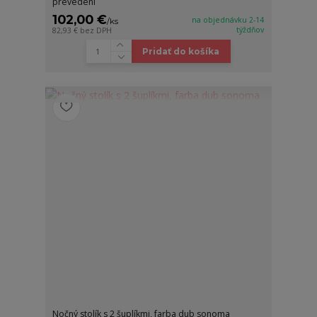
prevedení
102,00 €
na objednávku 2-14
/
ks
týždňov
82,93 €
bez DPH
Pridať do košíka
Nočný stolík s 2 šuplíkmi, farba dub sonoma