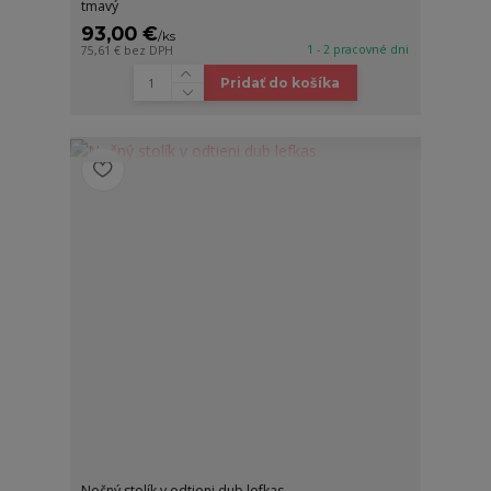
tmavý
93,00 €
/
ks
1 - 2 pracovné dni
75,61 €
bez DPH
Pridať do košíka
Nočný stolík v odtieni dub lefkas