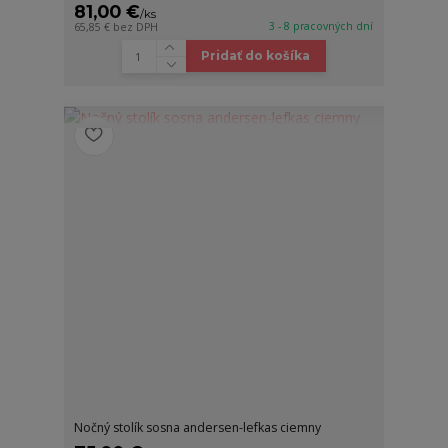
81,00 €
/
ks
3 - 8 pracovných dní
65,85 €
bez DPH
Pridať do košíka
Nočný stolík sosna andersen-lefkas ciemny