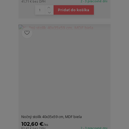
2 - 3 pracovné dni
41,71 €
bez DPH
Pridať do košíka
Nočný stolík 40x35x59 cm, MDF biela
102,60 €
/
ks
2 - 3 pracovné dni
83,41 €
bez DPH