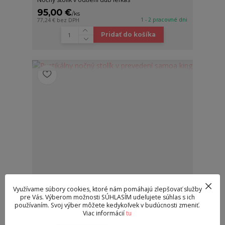
95,00 €
/
ks
1 - 2 pracovné dni
77,24 €
bez DPH
Pridať do košíka
Využívame súbory cookies, ktoré nám pomáhajú zlepšovať služby
pre Vás. Výberom možnosti SÚHLASÍM udeľujete súhlas s ich
používaním. Svoj výber môžete kedykoľvek v budúcnosti zmeniť.
Viac informácií
tu
Rustikálny nočný stolík v prevedení samoa king