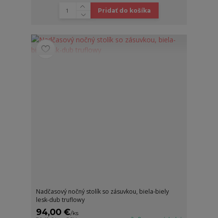
Pridať do košíka
Nadčasový nočný stolík so zásuvkou, biela-biely
lesk-dub truflowy
94,00 €
/
ks