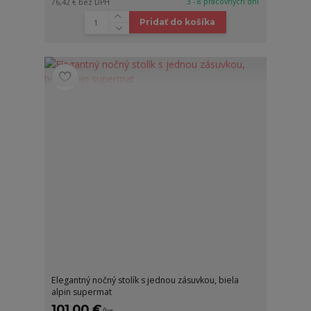
3 - 8 pracovných dní
76,42 €
bez DPH
Pridať do košíka
Elegantný nočný stolík s jednou zásuvkou, biela
alpin supermat
101,00 €
/
ks