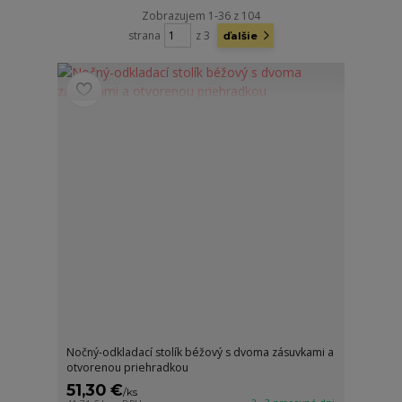
Zobrazujem 1-36 z 104
strana
z 3
ďalšie
Nočný-odkladací stolík béžový s dvoma zásuvkami a
otvorenou priehradkou
51,30 €
/
ks