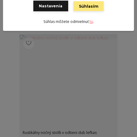
115,00 €
Nastavenia
Súhlasím
/
ks
1 - 2 pracovné dni
93,50 €
bez DPH
Pridať do košíka
Súhlas môžete odmietnuť
tu
.
Rustikálny nočný stolík v odtieni dub lefkas