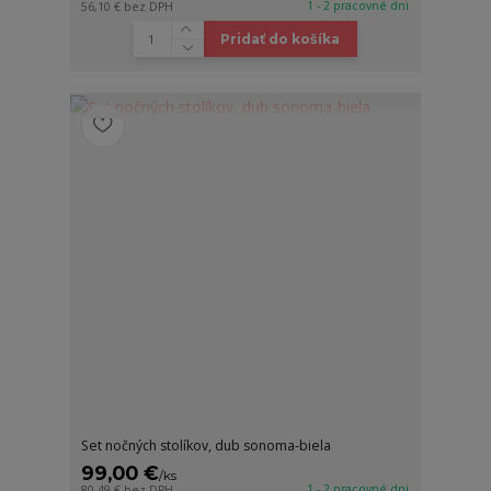
1 - 2 pracovné dni
56,10 €
bez DPH
Pridať do košíka
Set nočných stolíkov, dub sonoma-biela
99,00 €
/
ks
1 - 2 pracovné dni
80,49 €
bez DPH