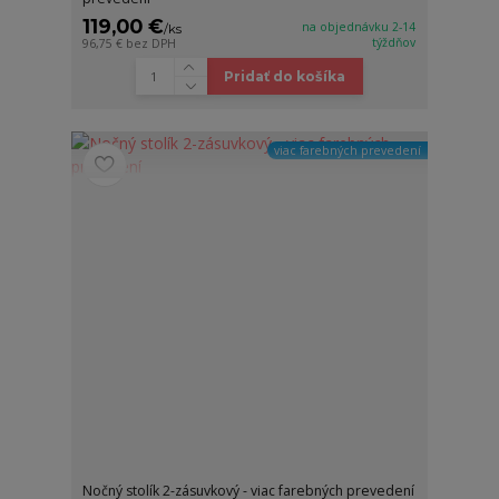
119,00 €
na objednávku 2-14
/
ks
týždňov
96,75 €
bez DPH
Pridať do košíka
viac farebných prevedení
Nočný stolík 2-zásuvkový - viac farebných prevedení