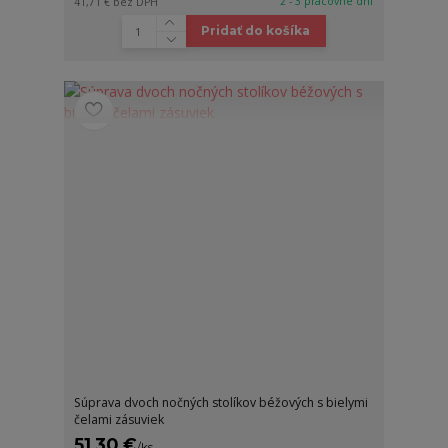
2 - 3 pracovné dni
41,71 €
bez DPH
Pridať do košíka
Súprava dvoch nočných stolíkov béžových s bielymi
čelami zásuviek
51,30 €
/
ks