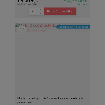
119,00 €
na objednávku 2-14
/
ks
týždňov
96,75 €
bez DPH
Pridať do košíka
viac farebných prevedení
Moderný nočný stolík 2x zásuvka - viac farebných
prevedení