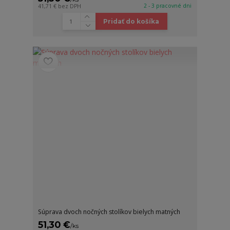
2 - 3 pracovné dni
41,71 €
bez DPH
Pridať do košíka
Súprava dvoch nočných stolíkov bielych matných
51,30 €
/
ks