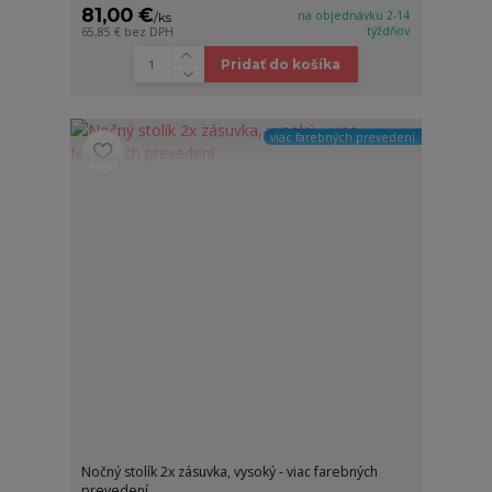
81,00 €
na objednávku 2-14
/
ks
týždňov
65,85 €
bez DPH
Pridať do košíka
viac farebných prevedení
Nočný stolík 2x zásuvka, vysoký - viac farebných
prevedení