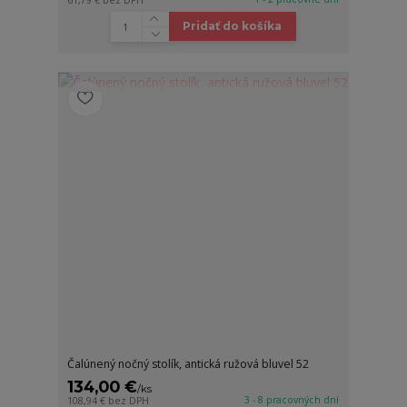
Pridať do košíka
Čalúnený nočný stolík, antická ružová bluvel 52
134,00 €
/
ks
3 - 8 pracovných dní
108,94 €
bez DPH