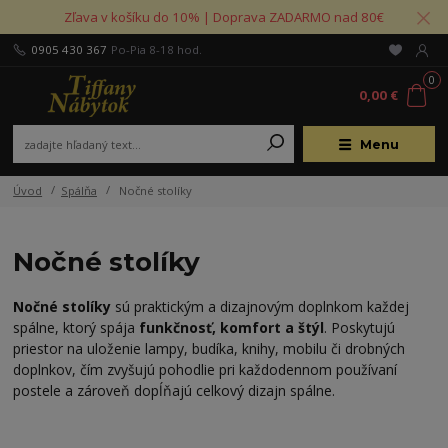
Zľava v košíku do 10% | Doprava ZADARMO nad 80€
0905 430 367
Po-Pia 8-18 hod.
0
0,00 €
Menu
Úvod
Spálňa
Nočné stolíky
Nočné stolíky
Nočné stolíky
sú praktickým a dizajnovým doplnkom každej
spálne, ktorý spája
funkčnosť, komfort a štýl
. Poskytujú
priestor na uloženie lampy, budíka, knihy, mobilu či drobných
doplnkov, čím zvyšujú pohodlie pri každodennom používaní
postele a zároveň dopĺňajú celkový dizajn spálne.