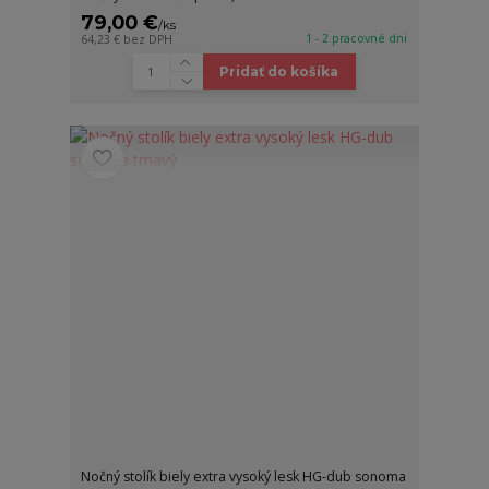
79,00 €
/
ks
1 - 2 pracovné dni
64,23 €
bez DPH
Pridať do košíka
Nočný stolík biely extra vysoký lesk HG-dub sonoma