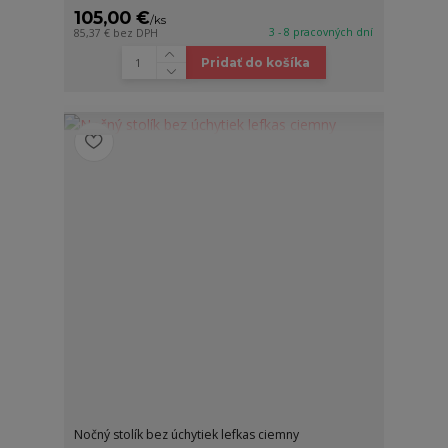
105,00 €
/
ks
3 - 8 pracovných dní
85,37 €
bez DPH
Pridať do košíka
Nočný stolík bez úchytiek lefkas ciemny