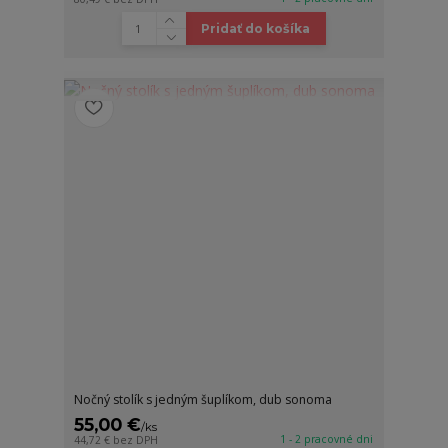
Pridať do košíka
Nočný stolík s jedným šuplíkom, dub sonoma
55,00 €
/
ks
1 - 2 pracovné dni
44,72 €
bez DPH