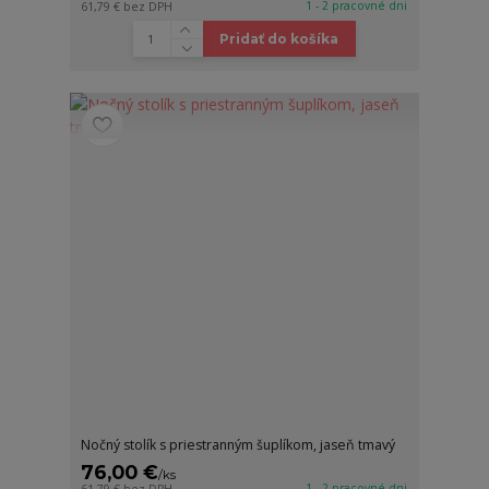
1 - 2 pracovné dni
61,79 €
bez DPH
Pridať do košíka
Nočný stolík s priestranným šuplíkom, jaseň tmavý
76,00 €
/
ks
1 - 2 pracovné dni
61,79 €
bez DPH