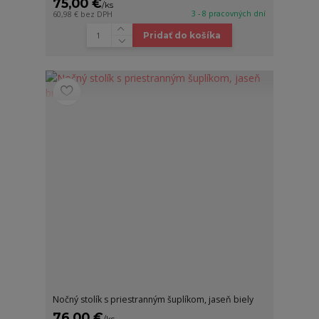
75,00 €
/
ks
3 - 8 pracovných dní
60,98 €
bez DPH
Pridať do košíka
Nočný stolík s priestranným šuplíkom, jaseň biely
76,00 €