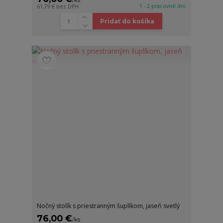
/
ks
1 - 2 pracovné dni
61,79 €
bez DPH
Pridať do košíka
Nočný stolík s priestranným šuplíkom, jaseň svetlý
76,00 €
/
ks