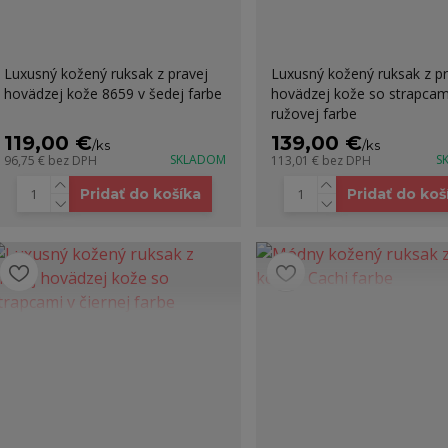
Luxusný kožený ruksak z pravej
Luxusný kožený ruksak z pr
hovädzej kože 8659 v šedej farbe
hovädzej kože so strapcam
ružovej farbe
119,00 €
139,00 €
/
ks
/
ks
SKLADOM
S
96,75 €
bez DPH
113,01 €
bez DPH
Pridať do košíka
Pridať do koš