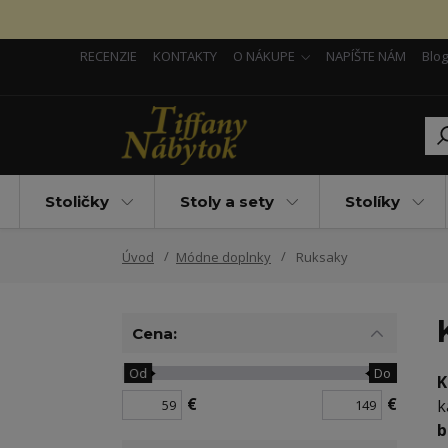
RECENZIE
KONTAKTY
O NÁKUPE
NAPÍŠTE NÁM
Blog
Stoličky
Stoly a sety
Stolíky
Úvod
Módne doplnky
Ruksaky
Cena:
Od
Do
K
€
€
k
b