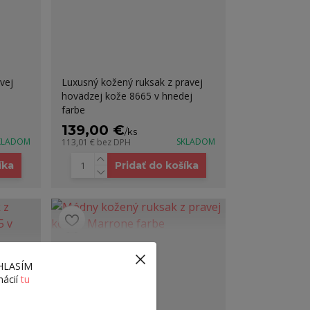
vej
Luxusný kožený ruksak z pravej
hovädzej kože 8665 v hnedej
farbe
139,00 €
/
ks
KLADOM
SKLADOM
113,01 €
bez DPH
íka
Pridať do košíka
ÚHLASÍM
mácií
tu