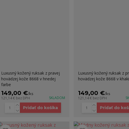
Luxusný kožený ruksak z pravej
Luxusný kožený ruksak z pr
hovädzej kože 8668 v hnedej
hovädzej kože 8668 v khaki
farbe
149,00 €
149,00 €
/
ks
/
ks
SKLADOM
S
121,14 €
bez DPH
121,14 €
bez DPH
Pridať do košíka
Pridať do koš