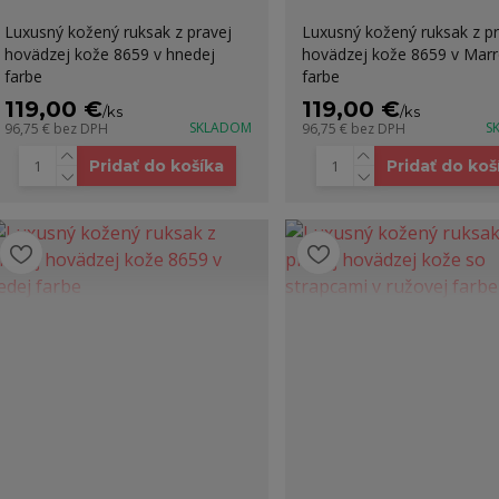
Luxusný kožený ruksak z pravej
Luxusný kožený ruksak z pr
hovädzej kože 8659 v hnedej
hovädzej kože 8659 v Mar
farbe
farbe
119,00 €
119,00 €
/
ks
/
ks
SKLADOM
S
96,75 €
bez DPH
96,75 €
bez DPH
Pridať do košíka
Pridať do koš