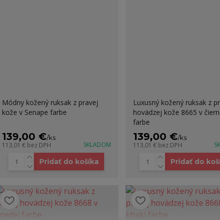
Módny kožený ruksak z pravej
Luxusný kožený ruksak z pr
kože v Senape farbe
hovädzej kože 8665 v čiern
farbe
139,00 €
139,00 €
/
ks
/
ks
SKLADOM
S
113,01 €
bez DPH
113,01 €
bez DPH
Pridať do košíka
Pridať do koš