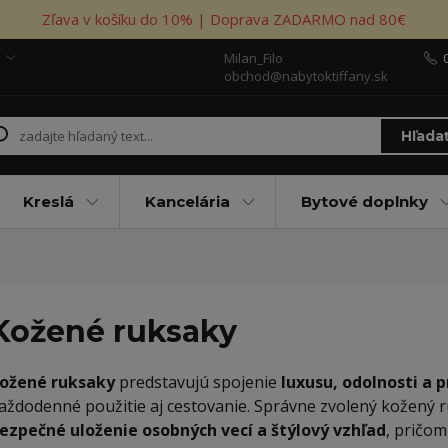
Zľava v košíku do 10% | Doprava ZADARMO nad 80€
Milan_Filo
obchod@nabytoktiffany.sk
Hľada
Kreslá
Kancelária
Bytové doplnky
Kožené ruksaky
ožené ruksaky
predstavujú spojenie
luxusu, odolnosti a 
aždodenné použitie aj cestovanie. Správne zvolený kožený 
ezpečné uloženie osobných vecí a štýlový vzhľad
, pričom