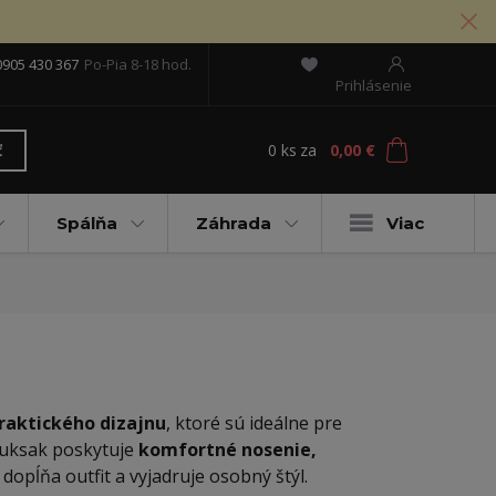
0905 430 367
Po-Pia 8-18 hod.
Prihlásenie
0
ks
za
0,00 €
ť
Spálňa
Záhrada
Viac
praktického dizajnu
, ktoré sú ideálne pre
ruksak poskytuje
komfortné nosenie,
 dopĺňa outfit a vyjadruje osobný štýl.