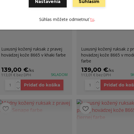
Nastavenia
Súhlasím
Súhlas môžete odmietnuť
tu
.
Luxusný kožený ruksak z pravej
Luxusný kožený ruksak z pr
hovädzej kože 8665 v khaki farbe
hovädzej kože 8665 v mod
farbe
139,00 €
139,00 €
/
ks
/
ks
SKLADOM
S
113,01 €
bez DPH
113,01 €
bez DPH
Pridať do košíka
Pridať do koš