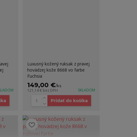
avej
Luxusný kožený ruksak z pravej
ej
hovädzej kože 8668 vo farbe
Fuchsia
149,00 €
/
ks
KLADOM
SKLADOM
121,14 €
bez DPH
íka
Pridať do košíka