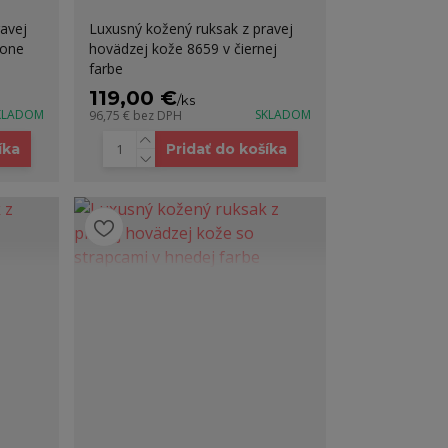
avej
Luxusný kožený ruksak z pravej
rone
hovädzej kože 8659 v čiernej
farbe
119,00 €
/
ks
KLADOM
SKLADOM
96,75 €
bez DPH
íka
Pridať do košíka