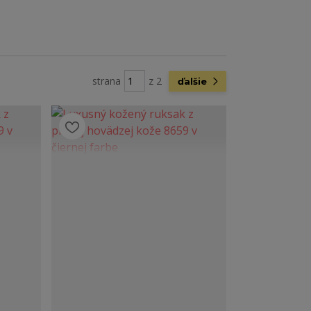
strana
z 2
ďalšie