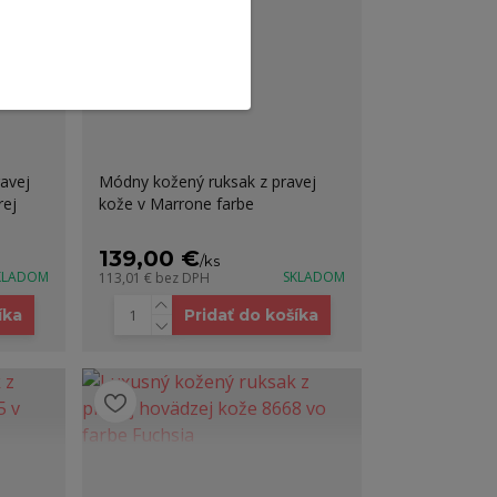
avej
Módny kožený ruksak z pravej
rej
kože v Marrone farbe
139,00 €
/
ks
KLADOM
SKLADOM
113,01 €
bez DPH
íka
Pridať do košíka