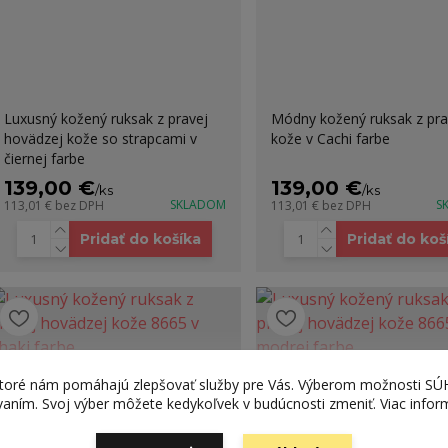
Luxusný kožený ruksak z pravej
Módny kožený ruksak z pra
hovädzej kože so strapcami v
kože v Cachi farbe
čiernej farbe
139,00 €
139,00 €
/
ks
/
ks
SKLADOM
S
113,01 €
bez DPH
113,01 €
bez DPH
Pridať do košíka
Pridať do koš
ktoré nám pomáhajú zlepšovať služby pre Vás. Výberom možnosti S
ívaním. Svoj výber môžete kedykoľvek v budúcnosti zmeniť. Viac infor