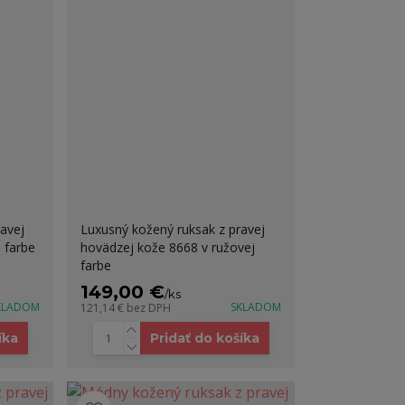
avej
Luxusný kožený ruksak z pravej
 farbe
hovädzej kože 8668 v ružovej
farbe
149,00 €
/
ks
KLADOM
SKLADOM
121,14 €
bez DPH
íka
Pridať do košíka