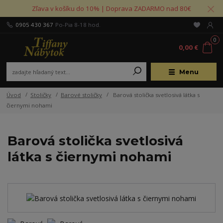
Zľava v košíku do 10% | Doprava ZADARMO nad 80€
0905 430 367
Po-Pia 8-18 hod.
0
0,00 €
Menu
Úvod
Stoličky
Barové stoličky
Barová stolička svetlosivá látka s
čiernymi nohami
Barová stolička svetlosivá
látka s čiernymi nohami