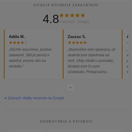
GOOGLE RECENZIE ZÁKAZNÍKOV
4.8
5 recenzií · Google
Adéla M.
Zsuzsu S.
Al
„Rýchle doručenie, poctivo
„Maximálne som spokojná, už
„So
zabalené. Stôl je pevný a
dvakrát som objednala od
jed
stabilný, presne ako na
nich. Vždy všetko v poriadku,
pod
obrázku.“
dostala som čo som
ext
očakávala. Prístup pána
som
majiteľa super, objednávka
od
vybavená rýchlo a bez
←
→
problémov. Vrele odporúčam!“
➔ Zobraziť všetky recenzie na Google
HODNOTENIA A RECENZIE