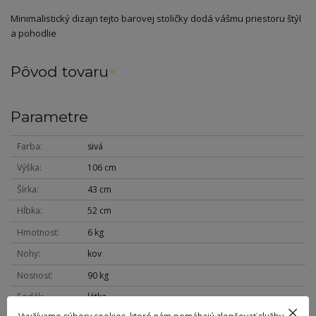
Minimalistický dizajn tejto barovej stoličky dodá vášmu priestoru štýl
a pohodlie
Pôvod tovaru
Parametre
Farba
sivá
Výška
106 cm
Šírka
43 cm
Hĺbka
52 cm
Hmotnosť
6 kg
Nohy
kov
Nosnosť
90 kg
Sedák
látka