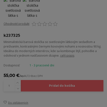
Ohodnotiť produkt
k237325
Minimalistická barová stolička so svetlosivým látkovým sedadlom a
prešívaním, kontrastnými čiernymi kovovými nohami a nosnosťou 90 kg.
Ideálna do moderných interiérov, kde sa kombinuje štýl, pohodlie a
odolnosť v jednom nadčasovom dizajne.
celý popis
Dostupnosť
1 - 3 pracovné dni
55,00 €
/
ks
44,72 €
bez DPH
Pridať do košíka
Do obľúbených