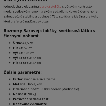
Jednoduchá a elegantná
barová stolička
s pútavým kontrastom
medzi svetlosivým lemom a sivým sedadlom. Kovové čierne nohy
zabezpečujú stabilitu a odolnosť. Táto stolička je ideálna pre tých,
ktorí preferujú nadčasový dizajn
Rozmery Barovej stoličky, svetlosivá látka s
čiernymi nohami:
Šírka:
43,5 cm
Hĺbka:
52 cm
Výška:
106 cm
Výška sedu:
72 cm
Hĺbka sedu:
42 cm
Ďalšie parametre:
Farba:
svetlosivá/sivá/čierna
Materiál:
látka, kov
Oderuodolnosť:
50 000 oderov (Martindale)
Nosnosť:
90 kg
Prešívaná sedacia časť
Dodávané v demonte