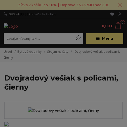
Zľava v košíku do 10% | Doprava ZADARMO nad 80€
0905 430 367
Po-Pia 8-18 hod.
0
0,00 €
Menu
Úvod
Bytové doplnky
Stojan na šaty
Dvojradový vešiak s policami,
čierny
Dvojradový vešiak s policami,
čierny