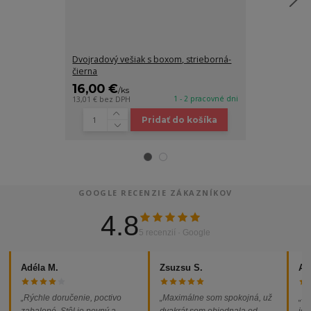
Dvojradový vešiak s boxom, strieborná-
Dvojradový poj
čierna
biela
16,00 €
20,00 €
/
ks
/
k
1 - 2 pracovné dni
13,01 €
bez DPH
16,26 €
bez DP
Pridať do košíka
GOOGLE RECENZIE ZÁKAZNÍKOV
4.8
5 recenzií · Google
Adéla M.
Zsuzsu S.
Al
„Rýchle doručenie, poctivo
„Maximálne som spokojná, už
„So
zabalené. Stôl je pevný a
dvakrát som objednala od
jed