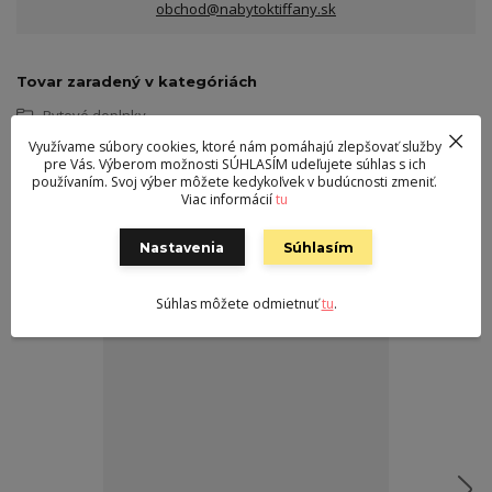
obchod@nabytoktiffany.sk
Tovar zaradený v kategóriách
Bytové doplnky
Stojan na šaty
Využívame súbory cookies, ktoré nám pomáhajú zlepšovať služby
pre Vás. Výberom možnosti SÚHLASÍM udeľujete súhlas s ich
používaním. Svoj výber môžete kedykoľvek v budúcnosti zmeniť.
Viac informácií
tu
Súvisiaci tovar
2
Nastavenia
Súhlasím
Súhlas môžete odmietnuť
tu
.