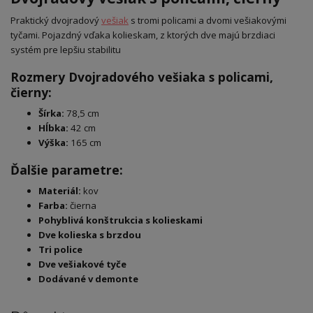
Praktický dvojradový
vešiak
s tromi policami a dvomi vešiakovými
tyčami. Pojazdný vďaka kolieskam, z ktorých dve majú brzdiaci
systém pre lepšiu stabilitu
Rozmery Dvojradového vešiaka s policami,
čierny:
Šírka:
78,5 cm
Hĺbka:
42 cm
Výška:
165 cm
Ďalšie parametre:
Materiál:
kov
Farba:
čierna
Pohyblivá konštrukcia s kolieskami
Dve kolieska s brzdou
Tri police
Dve vešiakové tyče
Dodávané v demonte