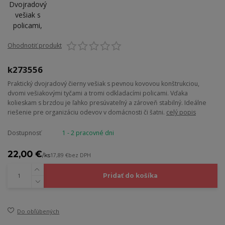
Ohodnotiť produkt
k273556
Praktický dvojradový čierny vešiak s pevnou kovovou konštrukciou,
dvomi vešiakovými tyčami a tromi odkladacími policami. Vďaka
kolieskam s brzdou je ľahko presúvateľný a zároveň stabilný. Ideálne
riešenie pre organizáciu odevov v domácnosti či šatni.
celý popis
Dostupnosť
1 - 2 pracovné dni
22,00 €
/
ks
17,89 €
bez DPH
Pridať do košíka
Do obľúbených