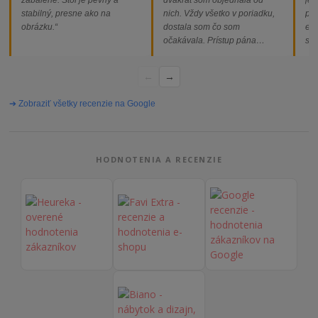
stabilný, presne ako na
nich. Vždy všetko v poriadku,
pod
obrázku.“
dostala som čo som
ext
očakávala. Prístup pána
som
majiteľa super, objednávka
od
vybavená rýchlo a bez
←
→
problémov. Vrele odporúčam!“
➔ Zobraziť všetky recenzie na Google
HODNOTENIA A RECENZIE