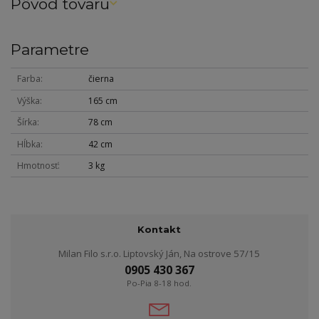
Pôvod tovaru
Parametre
Farba
čierna
Výška
165 cm
Šírka
78 cm
Hĺbka
42 cm
Hmotnosť
3 kg
Kontakt
Milan Filo s.r.o. Liptovský Ján, Na ostrove 57/15
0905 430 367
Po-Pia 8-18 hod.