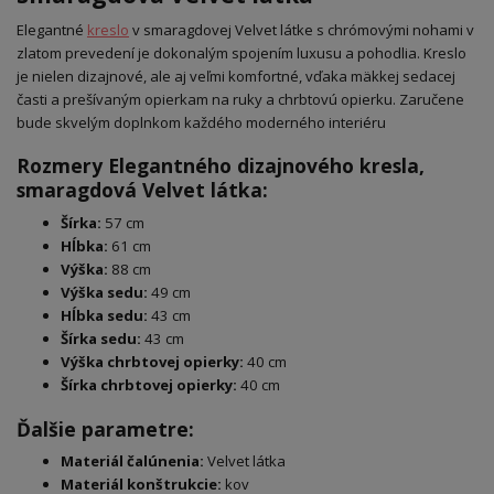
Elegantné
kreslo
v smaragdovej Velvet látke s chrómovými nohami v
zlatom prevedení je dokonalým spojením luxusu a pohodlia. Kreslo
je nielen dizajnové, ale aj veľmi komfortné, vďaka mäkkej sedacej
časti a prešívaným opierkam na ruky a chrbtovú opierku. Zaručene
bude skvelým doplnkom každého moderného interiéru
Rozmery Elegantného dizajnového kresla,
smaragdová Velvet látka:
Šírka:
57 cm
Hĺbka:
61 cm
Výška:
88 cm
Výška sedu:
49 cm
Hĺbka sedu:
43 cm
Šírka sedu:
43 cm
Výška chrbtovej opierky:
40 cm
Šírka chrbtovej opierky:
40 cm
Ďalšie parametre:
Materiál čalúnenia:
Velvet látka
Materiál konštrukcie:
kov