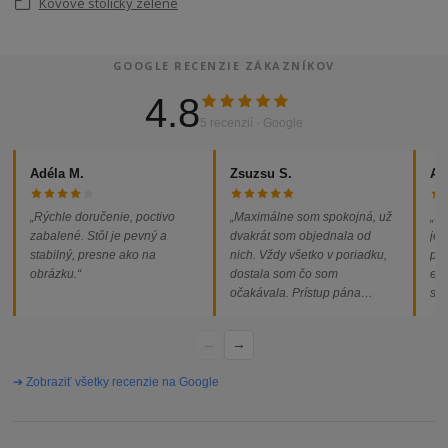
Kovové stoličky zelené
GOOGLE RECENZIE ZÁKAZNÍKOV
4.8
5 recenzií · Google
Adéla M.
Zsuzsu S.
Al
„Rýchle doručenie, poctivo
„Maximálne som spokojná, už
„So
zabalené. Stôl je pevný a
dvakrát som objednala od
jed
stabilný, presne ako na
nich. Vždy všetko v poriadku,
pod
obrázku.“
dostala som čo som
ext
očakávala. Prístup pána
som
majiteľa super, objednávka
od
vybavená rýchlo a bez
←
→
problémov. Vrele odporúčam!“
➔ Zobraziť všetky recenzie na Google