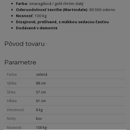
Farba:
smaragdová / gold chróm-zlatý
Oderuodolnosť textílie (Martindale):
80 000 oderov
Nosnosť:
100 kg
Dizajnové, prešívané, s mäkkou sedacou časťou
Dodávané v demonte
Pôvod tovaru
Parametre
Farba
zelená
Výška
88 cm
Šírka
57 cm
Hĺbka
61 cm
Hmotnosť
8 kg
Nohy
kov
Nosnosť
100 kg