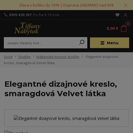
Zľava v košíku do 10% | Doprava ZADARMO nad 80€
0905 430 367
Po-Pia 8-18 hod.
0
0,00 €
Menu
Úvod
Stoličky
Jedálenské kovové stoličky
Elegantné dizajnové
kreslo, smaragdová Velvet látka
Elegantné dizajnové kreslo,
smaragdová Velvet látka