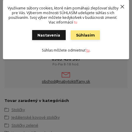
Sedák
látka
Využívame súbory cookies, ktoré nám pomáhajú zlepšovať služby
pre Vás. Výberom možnosti SÚHLASÍM udeľujete súhlas s ich
Výška sedu
49 cm
používaním. Svoj výber môžete kedykoľvek v budúcnosti zmeniť.
Viac informácií
tu
Nastavenia
Súhlasím
Kontakt
Súhlas môžete odmietnuť
tu
.
Milan Filo s.r.o. Liptovský Ján, Na ostrove 57/15
0905 430 367
Po-Pia 8-18 hod.
obchod@nabytoktiffany.sk
Tovar zaradený v kategóriách
Stoličky
Jedálenské kovové stoličky
Stoličky zelené