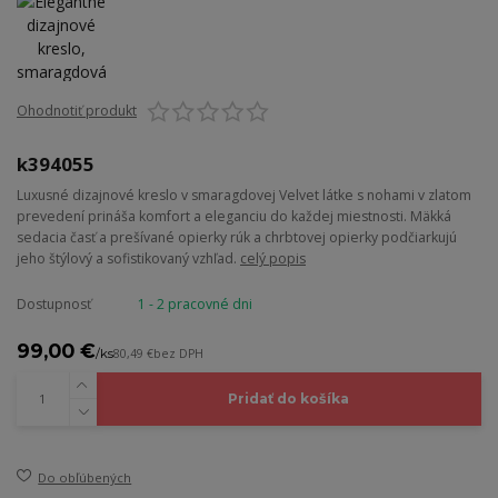
Ohodnotiť produkt
k394055
Luxusné dizajnové kreslo v smaragdovej Velvet látke s nohami v zlatom
prevedení prináša komfort a eleganciu do každej miestnosti. Mäkká
sedacia časť a prešívané opierky rúk a chrbtovej opierky podčiarkujú
jeho štýlový a sofistikovaný vzhľad.
celý popis
Dostupnosť
1 - 2 pracovné dni
99,00 €
/
ks
80,49 €
bez DPH
Pridať do košíka
Do obľúbených