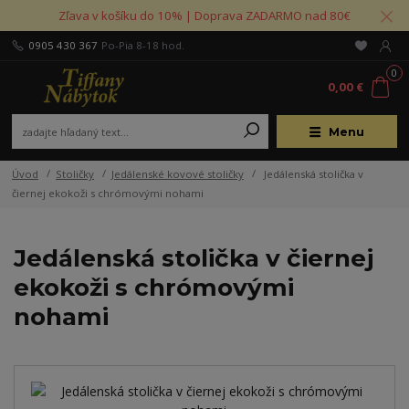
Zľava v košíku do 10% | Doprava ZADARMO nad 80€
0905 430 367
Po-Pia 8-18 hod.
0
0,00 €
Menu
Úvod
Stoličky
Jedálenské kovové stoličky
Jedálenská stolička v
čiernej ekokoži s chrómovými nohami
Jedálenská stolička v čiernej
ekokoži s chrómovými
nohami