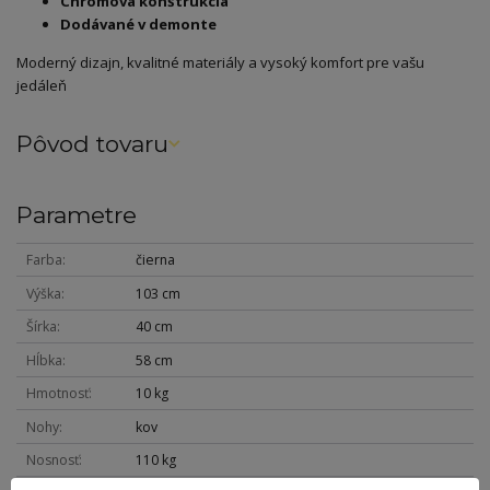
Chrómová konštrukcia
Dodávané v demonte
Moderný dizajn, kvalitné materiály a vysoký komfort pre vašu
jedáleň
Pôvod tovaru
Parametre
Farba
čierna
Výška
103 cm
Šírka
40 cm
Hĺbka
58 cm
Hmotnosť
10 kg
Nohy
kov
Nosnosť
110 kg