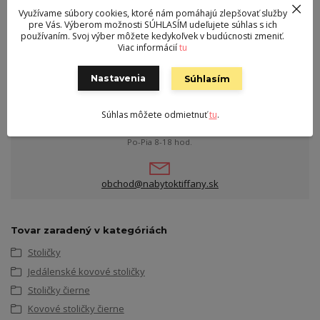
Sedák
ekokoža
Využívame súbory cookies, ktoré nám pomáhajú zlepšovať služby
Výška sedu
48 cm
pre Vás. Výberom možnosti SÚHLASÍM udeľujete súhlas s ich
používaním. Svoj výber môžete kedykoľvek v budúcnosti zmeniť.
Viac informácií
tu
Nastavenia
Súhlasím
Kontakt
Milan Filo s.r.o. Liptovský Ján, Na ostrove 57/15
Súhlas môžete odmietnuť
tu
.
0905 430 367
Po-Pia 8-18 hod.
obchod@nabytoktiffany.sk
Tovar zaradený v kategóriách
Stoličky
Jedálenské kovové stoličky
Stoličky čierne
Kovové stoličky čierne