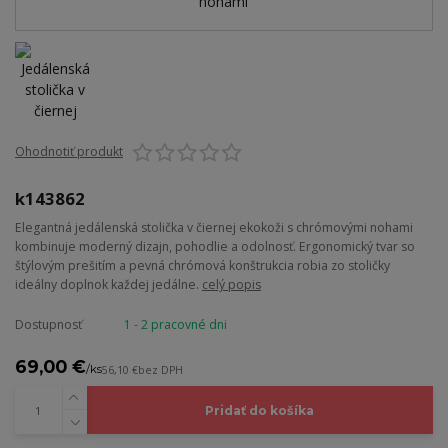
Ohodnotiť produkt
k143862
Elegantná jedálenská stolička v čiernej ekokoži s chrómovými nohami
kombinuje moderný dizajn, pohodlie a odolnosť. Ergonomický tvar so
štýlovým prešitím a pevná chrómová konštrukcia robia zo stoličky
ideálny doplnok každej jedálne.
celý popis
Dostupnosť
1 - 2 pracovné dni
69,00 €
/
ks
56,10 €
bez DPH
Pridať do košíka