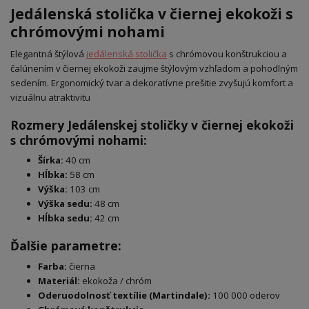
Jedálenská stolička v čiernej ekokoži s
chrómovými nohami
Elegantná štýlová
jedálenská stolička
s chrómovou konštrukciou a
čalúnením v čiernej ekokoži zaujme štýlovým vzhľadom a pohodlným
sedením. Ergonomický tvar a dekoratívne prešitie zvyšujú komfort a
vizuálnu atraktivitu
Rozmery Jedálenskej stoličky v čiernej ekokoži
s chrómovými nohami:
Šírka:
40 cm
Hĺbka:
58 cm
Výška:
103 cm
Výška sedu:
48 cm
Hĺbka sedu:
42 cm
Ďalšie parametre:
Farba:
čierna
Materiál:
ekokoža / chróm
Oderuodolnosť textílie (Martindale):
100 000 oderov