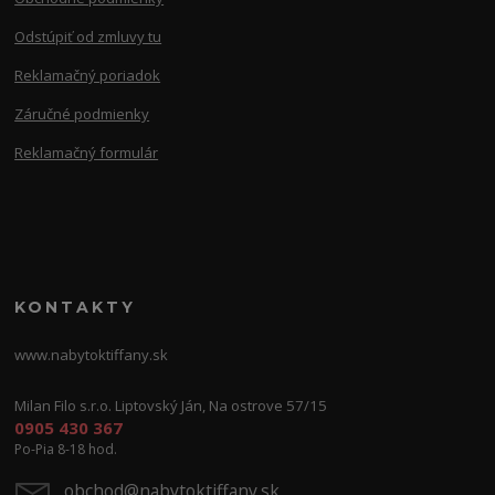
Odstúpiť od zmluvy tu
Reklamačný poriadok
Záručné podmienky
Reklamačný formulár
KONTAKTY
www.nabytoktiffany.sk
Milan Filo s.r.o. Liptovský Ján, Na ostrove 57/15
0905 430 367
Po-Pia 8-18 hod.
obchod@nabytoktiffany.sk