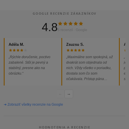
GOOGLE RECENZIE ZÁKAZNÍKOV
4.8
5 recenzií · Google
Adéla M.
Zsuzsu S.
Al
„Rýchle doručenie, poctivo
„Maximálne som spokojná, už
„So
zabalené. Stôl je pevný a
dvakrát som objednala od
jed
stabilný, presne ako na
nich. Vždy všetko v poriadku,
pod
obrázku.“
dostala som čo som
ext
očakávala. Prístup pána
som
majiteľa super, objednávka
od
vybavená rýchlo a bez
←
→
problémov. Vrele odporúčam!“
➔ Zobraziť všetky recenzie na Google
HODNOTENIA A RECENZIE