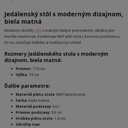
Jedálenský stôl s moderným dizajnom,
biela matná
Moderný okrúhly
stôl
s matným bielym prevedením, ideálny pre
menšie miestnosti. Kombinuje MDF plát stola s kovovou podstavou,
čo mu zaručuje stabilitu a nadčasový vzhľad
Rozmery Jedálenského stola s moderným
dizajnom, biela matná:
Priemer:
110 cm
Výška:
74 cm
Ďalšie parametre:
Materiál plátu stola:
MDF laminovaná
Farba:
biela matná
Materiál podstavy:
kov
Priemer podstavy:
50 cm
Hrúbka plátu stola:
1,8 cm
Okrúhly tvar