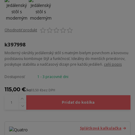
Ohodnotiť produkt
k397998
Moderný okrúhly jedálenský stôl s matným bielym povrchom a kovovou
podstavou kombinuje štýl a funkčnosť. Ideálny do menších priestorov,
poskytuje stabilitu a nadčasový dizajn pre každú jedáleň.
celý popis
Dostupnosť
1 - 3 pracovné dni
115,00 €
/
ks
93,50 €
bez DPH
Pridať do košíka
Splátková kalkulačka