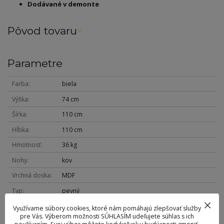
Dodávané v demonte
Pôvod tovaru
Parametre
Farba
biela
Výška
74 cm
Šírka
110 cm
Hĺbka
110 cm
Hmotnosť
36 kg
Nohy
kov
Vrchná doska
MDF
Typ
pevný
Využívame súbory cookies, ktoré nám pomáhajú zlepšovať služby
pre Vás. Výberom možnosti SÚHLASÍM udeľujete súhlas s ich