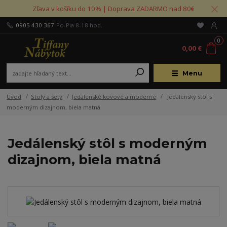
Zľava v košíku do 10% | Doprava ZADARMO nad 80€
0905 430 367
Po-Pia 8-18 hod.
0
0,00 €
Menu
Úvod
Stoly a sety
Jedálenské kovové a moderné
Jedálenský stôl s
moderným dizajnom, biela matná
Jedálenský stôl s moderným
dizajnom, biela matná