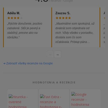
5 recenzií · Google
Adéla M.
Zsuzsu S.
Al
„Rýchle doručenie, poctivo
„Maximálne som spokojná, už
„So
zabalené. Stôl je pevný a
dvakrát som objednala od
jed
stabilný, presne ako na
nich. Vždy všetko v poriadku,
pod
obrázku.“
dostala som čo som
ext
očakávala. Prístup pána
som
majiteľa super, objednávka
od
vybavená rýchlo a bez
←
→
problémov. Vrele odporúčam!“
➔ Zobraziť všetky recenzie na Google
HODNOTENIA A RECENZIE