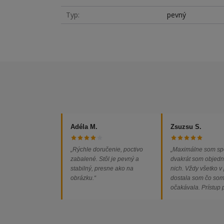
Typ
pevný
Adéla M.
Zsuzsu S.
„Rýchle doručenie, poctivo
„Maximálne som sp
zabalené. Stôl je pevný a
dvakrát som objedn
stabilný, presne ako na
nich. Vždy všetko v
obrázku.“
dostala som čo so
očakávala. Prístup
majiteľa super, obj
vybavená rýchlo a 
problémov. Vrele o