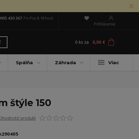
0905 430 367
Po-Pia 8-18 hod.
Prihlásenie
0
ks
za
0,00 €
ť
Spálňa
Záhrada
Viac
m štýle 150
Ohodnotiť produkt
k290405