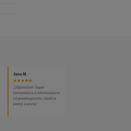
Jana M.
„Odporúčam! Super
komunikácia a informovanosť
od predávajúceho. Stolík je
pekný a pevný.“
ed