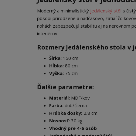
Moderný a minimalistický
jedálenský stôl
s čist
pôsobí prirodzene a nadčasovo, zatiaľ čo kovové
nohách zabezpečujú stabilitu aj na nerovnom p
interiérov
Rozmery Jedálenského stola v 
Šírka:
150 cm
Hĺbka:
80 cm
Výška:
75 cm
Ďalšie parametre:
Materiál:
MDF/kov
Farba:
dub/čierna
Hrúbka dosky:
2,8 cm
Nosnosť:
30 kg
Vhodný pre 4-6 osôb
Jednoduchý a moderný štýl