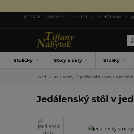
RECENZIE
KONTAKTY
O NÁKUPE
NAPÍŠTE NÁM
Blog
Stoličky
Stoly a sety
Stolíky
Úvod
Stoly a sety
Jedálenské kovové a modern
Jedálenský stôl v j