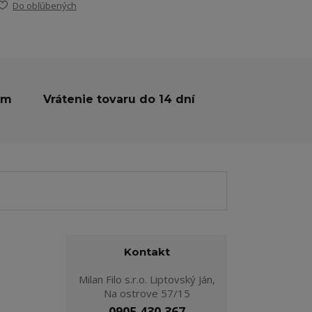
Do obľúbených
ám
Vrátenie tovaru do 14 dní
Kontakt
Milan Filo s.r.o. Liptovský Ján,
Na ostrove 57/15
0905 430 367