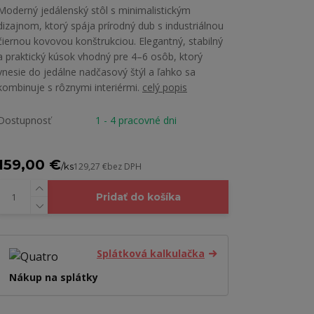
Moderný jedálenský stôl s minimalistickým
dizajnom, ktorý spája prírodný dub s industriálnou
čiernou kovovou konštrukciou. Elegantný, stabilný
a praktický kúsok vhodný pre 4–6 osôb, ktorý
vnesie do jedálne nadčasový štýl a ľahko sa
kombinuje s rôznymi interiérmi.
celý popis
Dostupnosť
1 - 4 pracovné dni
159,00 €
/
ks
129,27 €
bez DPH
Pridať do košíka
Splátková kalkulačka
Nákup na splátky