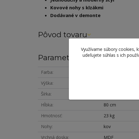
Kovové nohy s klzákmi
Dodávané v demonte
Pôvod tovaru
Využívame súbory cookies, 
udeľujete súhlas s ich použ
Parametre
Farba
dub
Výška
75 cm
Šírka
150 cm
Hĺbka
80 cm
Hmotnosť
23 kg
Nohy
kov
Vrchná doska
MDF