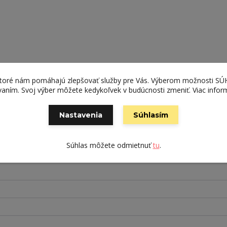
ktoré nám pomáhajú zlepšovať služby pre Vás. Výberom možnosti S
ívaním. Svoj výber môžete kedykoľvek v budúcnosti zmeniť. Viac infor
Nastavenia
Súhlasím
Súhlas môžete odmietnuť
tu
.