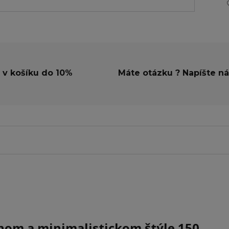
 v košíku do 10%
Máte otázku ? Napíšte n
chom a minimalistickom štýle 150