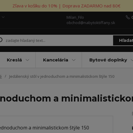
Zľava v košíku do 10% | Doprava ZADARMO nad 80€
Milan_Filo
obchod@nabytoktiffany.sk
Hľada
Kreslá
Kancelária
Bytové doplnky
é
Jedálenský stôl v jednoduchom a minimalistickom štýle 150
ednoduchom a minimalisticko