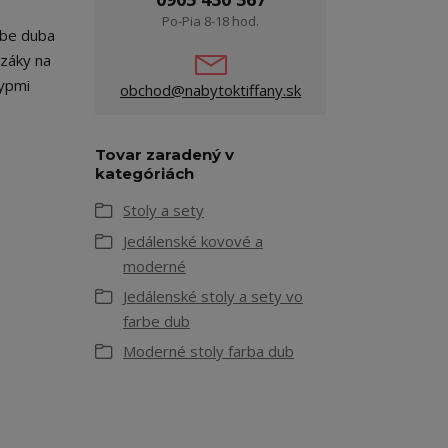
Po-Pia 8-18 hod.
rbe duba
lzáky na
typmi
obchod@nabytoktiffany.sk
Tovar zaradený v
kategóriách
Stoly a sety
Jedálenské kovové a
moderné
Jedálenské stoly a sety vo
farbe dub
Moderné stoly farba dub