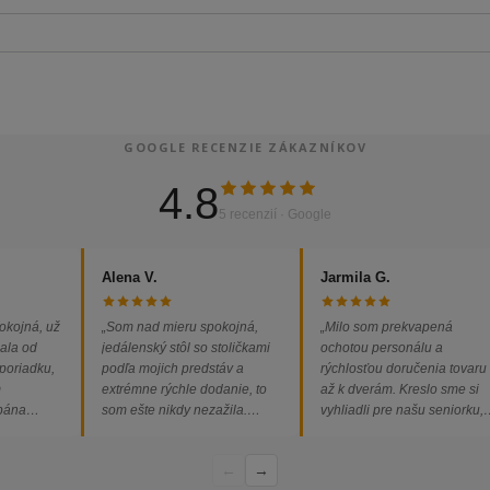
GOOGLE RECENZIE ZÁKAZNÍKOV
4.8
5 recenzií · Google
Alena V.
Jarmila G.
okojná, už
„Som nad mieru spokojná,
„Milo som prekvapená
ala od
jedálenský stôl so stoličkami
ochotou personálu a
 poriadku,
podľa mojich predstáv a
rýchlosťou doručenia tovaru
m
extrémne rýchle dodanie, to
až k dverám. Kreslo sme si
 pána
som ešte nikdy nezažila.
vyhliadli pre našu seniorku,
ednávka
Určite odporúčam každému.“
nakoľko má kreslo vysoký s
bez
a pre vstávanie je to oveľa
←
→
dporúčam!“
ľahšie.“