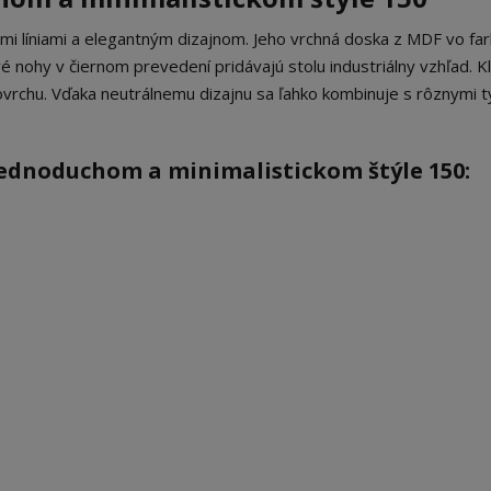
ými líniami a elegantným dizajnom. Jeho vrchná doska z MDF vo fa
 nohy v čiernom prevedení pridávajú stolu industriálny vzhľad. K
ovrchu. Vďaka neutrálnemu dizajnu sa ľahko kombinuje s rôznymi 
jednoduchom a minimalistickom štýle 150: