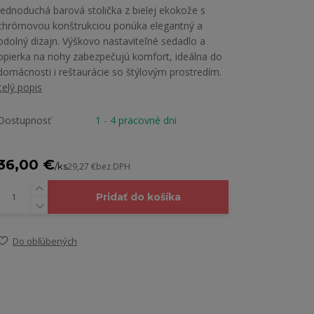
Jednoduchá barová stolička z bielej ekokože s
chrómovou konštrukciou ponúka elegantný a
odolný dizajn. Výškovo nastaviteľné sedadlo a
opierka na nohy zabezpečujú komfort, ideálna do
domácnosti i reštaurácie so štýlovým prostredím.
celý popis
Dostupnosť
1 - 4 pracovné dni
36,00 €
/
ks
29,27 €
bez DPH
Pridať do košíka
Do obľúbených