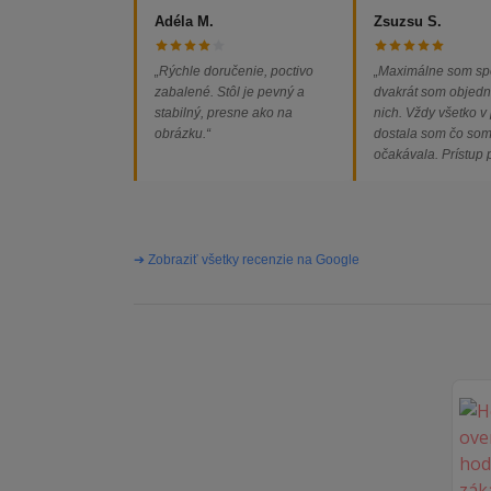
Adéla M.
Zsuzsu S.
„Rýchle doručenie, poctivo
„Maximálne som sp
zabalené. Stôl je pevný a
dvakrát som objedn
stabilný, presne ako na
nich. Vždy všetko v
obrázku.“
dostala som čo so
očakávala. Prístup
majiteľa super, obj
vybavená rýchlo a 
problémov. Vrele o
➔ Zobraziť všetky recenzie na Google