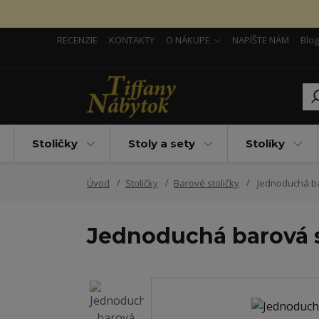
RECENZIE
KONTAKTY
O NÁKUPE
NAPÍŠTE NÁM
Blog
Stoličky
Stoly a sety
Stolíky
Úvod
Stoličky
Barové stoličky
Jednoduchá bar
Jednoduchá barová s