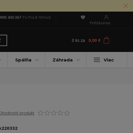
0905 430 367
Po-Pia 8-18 hod.
Prihlásenie
0
ks
za
0,00 €
ť
Spálňa
Záhrada
Viac
Ohodnotiť produkt
k220332