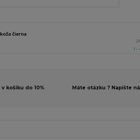
koža čierna
2
1 -
 v košíku do 10%
Máte otázku ? Napíšte n