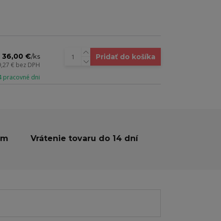
36,00 €
Pridať do košíka
/
ks
9,27 €
bez DPH
 4 pracovné dni
ám
Vrátenie tovaru do 14 dní