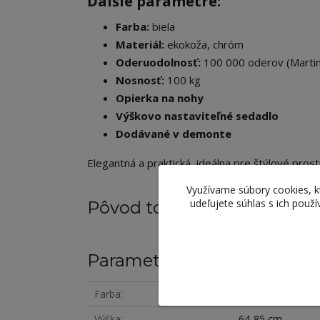
Ďalšie parametre:
Farba:
biela
Materiál:
ekokoža, chróm
Oderuodolnosť:
100 000 oderov (Martin
Nosnosť:
100 kg
Opierka na nohy
Výškovo nastaviteľné sedadlo
Dodávané v demonte
Elegantná a praktická, ideálna pre štýlové pros
Využívame súbory cookies, 
udeľujete súhlas s ich použ
Pôvod tovaru
Parametre
Farba
biela
Výška
64-85 cm