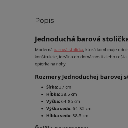
Popis
Jednoduchá barová stolička
Moderná
barová stolička
, ktorá kombinuje odol
konštrukcie, ideálna do domácnosti alebo reštau
opierka na nohy
Rozmery Jednoduchej barovej st
Šírka:
37 cm
Hĺbka:
38,5 cm
Výška:
64-85 cm
Výška sedu:
64-85 cm
Hĺbka sedu:
38,5 cm