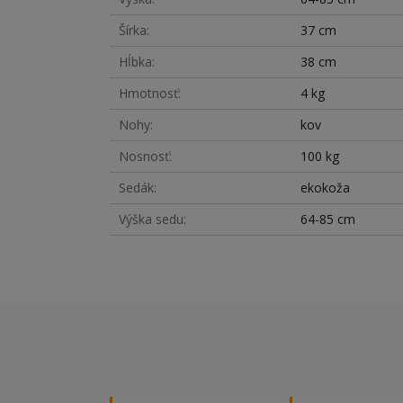
Šírka
37 cm
Hĺbka
38 cm
Hmotnosť
4 kg
Nohy
kov
Nosnosť
100 kg
Sedák
ekokoža
Výška sedu
64-85 cm