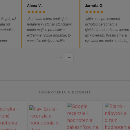
Alena V.
Jarmila G.
okojná, už
„Som nad mieru spokojná,
„Milo som prekvapená
ala od
jedálenský stôl so stoličkami
ochotou personálu a
 poriadku,
podľa mojich predstáv a
rýchlosťou doručenia tovaru
m
extrémne rýchle dodanie, to
až k dverám. Kreslo sme si
 pána
som ešte nikdy nezažila.
vyhliadli pre našu seniorku,
ednávka
Určite odporúčam každému.“
nakoľko má kreslo vysoký s
bez
a pre vstávanie je to oveľa
←
→
dporúčam!“
ľahšie.“
HODNOTENIA A RECENZIE