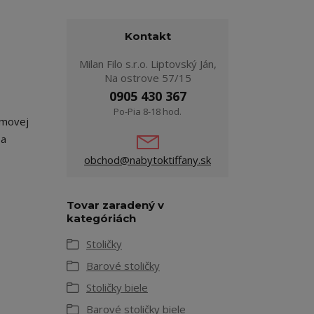
Kontakt
Milan Filo s.r.o. Liptovský Ján,
Na ostrove 57/15
0905 430 367
Po-Pia 8-18 hod.
ómovej
 a
obchod@nabytoktiffany.sk
Tovar zaradený v
kategóriách
Stoličky
Barové stoličky
Stoličky biele
Barové stoličky biele