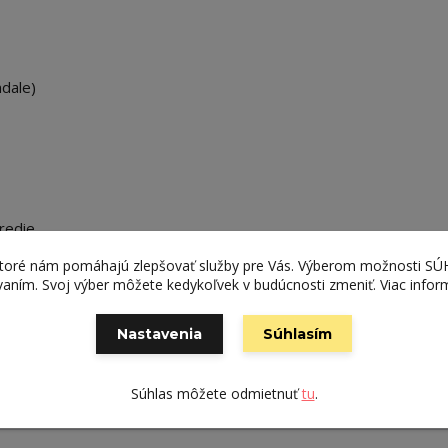
dale)
tredie
ktoré nám pomáhajú zlepšovať služby pre Vás. Výberom možnosti S
ívaním. Svoj výber môžete kedykoľvek v budúcnosti zmeniť. Viac infor
Nastavenia
Súhlasím
Súhlas môžete odmietnuť
tu
.