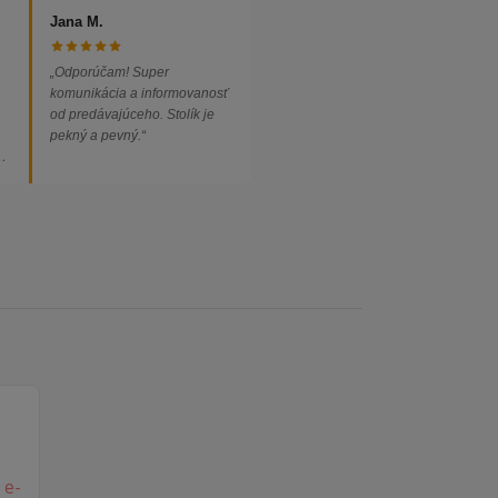
Jana M.
„Odporúčam! Super
komunikácia a informovanosť
od predávajúceho. Stolík je
pekný a pevný.“
ed