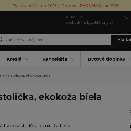
Zľava v košíku do 10% | Doprava ZADARMO nad 80€
Milan_Filo
obchod@nabytoktiffany.sk
Hľada
Kreslá
Kancelária
Bytové doplnky
ová stolička, ekokoža biela
tolička, ekokoža biela