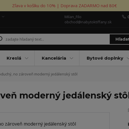
Zľava v košíku do 10% | Doprava ZADARMO nad 80€
Milan_Filo
obchod@nabytoktiffany.sk
Hľada
Kreslá
Kancelária
Bytové doplnky
duchý, no zároveň moderný jedálenský stôl
veň moderný jedálenský stô