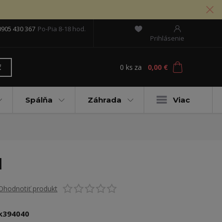
0905 430 367
Po-Pia 8-18 hod.
Prihlásenie
0
ks
za
0,00 €
ť
Spálňa
Záhrada
Viac
l
Ohodnotiť produkt
k394040