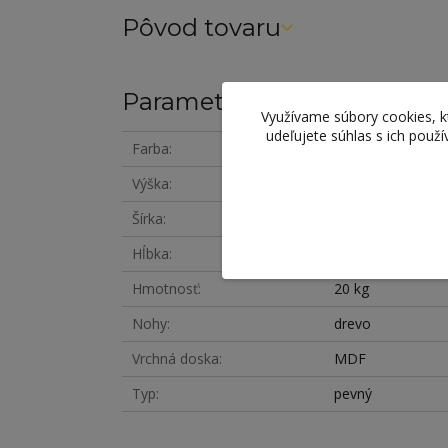
Pôvod tovaru
Parametre
Využívame súbory cookies, 
udeľujete súhlas s ich použ
Farba
biela
Výška
75 cm
Šírka
120 cm
Hĺbka
80 cm
Hmotnosť
20 kg
Nohy
drevo
Vrchná doska
MDF
Typ
pevný