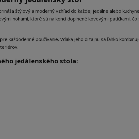
prináša štýlový a moderný vzhľad do každej jedálne alebo kuchyn
vými nohami, ktoré sú na konci doplnené kovovými patičkami, čo 
y pre každodenné používanie. Vďaka jeho dizajnu sa ľahko kombinuj
teriérov.
ho jedálenského stola: