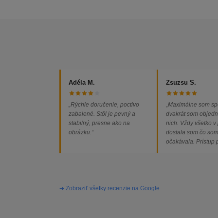
Adéla M.
Zsuzsu S.
„Rýchle doručenie, poctivo
„Maximálne som sp
zabalené. Stôl je pevný a
dvakrát som objedn
stabilný, presne ako na
nich. Vždy všetko v
obrázku.“
dostala som čo so
očakávala. Prístup
majiteľa super, obj
vybavená rýchlo a 
problémov. Vrele o
➔ Zobraziť všetky recenzie na Google