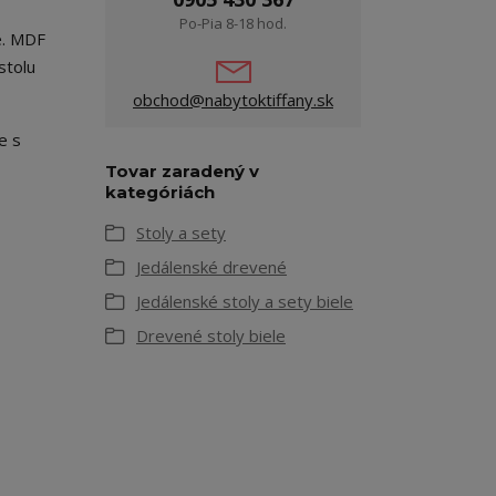
Po-Pia 8-18 hod.
e. MDF
stolu
obchod@nabytoktiffany.sk
e s
Tovar zaradený v
kategóriách
Stoly a sety
Jedálenské drevené
Jedálenské stoly a sety biele
Drevené stoly biele