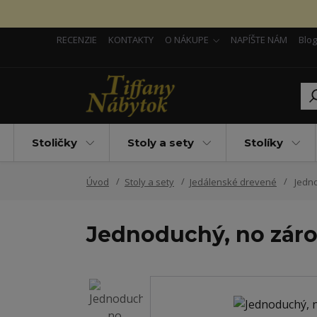
RECENZIE
KONTAKTY
O NÁKUPE
NAPÍŠTE NÁM
Blog
Stoličky
Stoly a sety
Stolíky
Úvod
Stoly a sety
Jedálenské drevené
Jedno
Jednoduchý, no záro