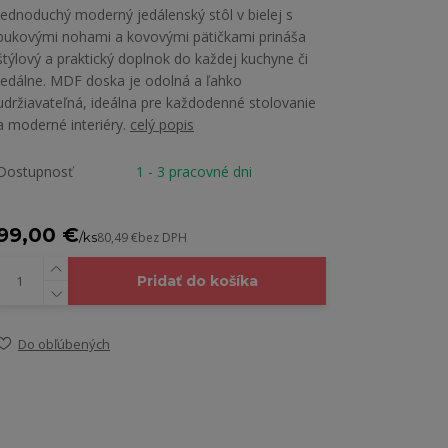
Jednoduchý moderný jedálenský stôl v bielej s
bukovými nohami a kovovými pätičkami prináša
štýlový a praktický doplnok do každej kuchyne či
jedálne. MDF doska je odolná a ľahko
udržiavateľná, ideálna pre každodenné stolovanie
a moderné interiéry.
celý popis
Dostupnosť
1 - 3 pracovné dni
99,00 €
/
ks
80,49 €
bez DPH
Pridať do košíka
Do obľúbených