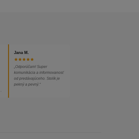
Jana M.
„Odporúčam! Super
komunikácia a informovanosť
od predávajúceho. Stolík je
pekný a pevný.“
ed