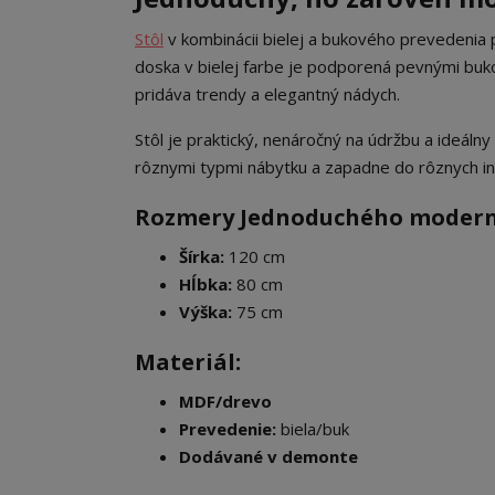
Stôl
v kombinácii bielej a bukového prevedenia 
doska v bielej farbe je podporená pevnými buko
pridáva trendy a elegantný nádych.
Stôl je praktický, nenáročný na údržbu a ideáln
rôznymi typmi nábytku a zapadne do rôznych in
Rozmery Jednoduchého moderné
Šírka:
120 cm
Hĺbka:
80 cm
Výška:
75 cm
Materiál:
MDF/drevo
Prevedenie:
biela/buk
Dodávané v demonte