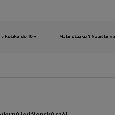
 v košíku do 10%
Máte otázku ? Napíšte n
derný jedálenský stôl