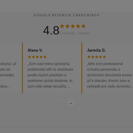
GOOGLE RECENZIE ZÁKAZNÍKOV
4.8
5 recenzií · Google
Alena V.
Jarmila G.
okojná, už
„Som nad mieru spokojná,
„Milo som prekvapená
ala od
jedálenský stôl so stoličkami
ochotou personálu a
 poriadku,
podľa mojich predstáv a
rýchlosťou doručenia tovaru
m
extrémne rýchle dodanie, to
až k dverám. Kreslo sme si
 pána
som ešte nikdy nezažila.
vyhliadli pre našu seniorku,
ednávka
Určite odporúčam každému.“
nakoľko má kreslo vysoký s
bez
a pre vstávanie je to oveľa
←
→
dporúčam!“
ľahšie.“