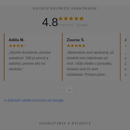
GOOGLE RECENZIE ZÁKAZNÍKOV
4.8
5 recenzií · Google
Adéla M.
Zsuzsu S.
Al
„Rýchle doručenie, poctivo
„Maximálne som spokojná, už
„So
zabalené. Stôl je pevný a
dvakrát som objednala od
jed
stabilný, presne ako na
nich. Vždy všetko v poriadku,
pod
obrázku.“
dostala som čo som
ext
očakávala. Prístup pána
som
majiteľa super, objednávka
od
vybavená rýchlo a bez
←
→
problémov. Vrele odporúčam!“
➔ Zobraziť všetky recenzie na Google
HODNOTENIA A RECENZIE