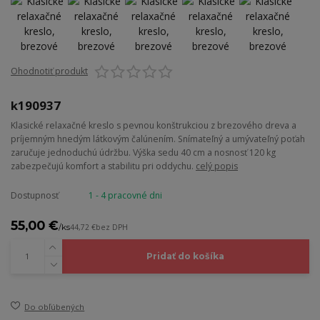
Ohodnotiť produkt
k190937
Klasické relaxačné kreslo s pevnou konštrukciou z brezového dreva a
príjemným hnedým látkovým čalúnením. Snímateľný a umývateľný poťah
zaručuje jednoduchú údržbu. Výška sedu 40 cm a nosnosť 120 kg
zabezpečujú komfort a stabilitu pri oddychu.
celý popis
Dostupnosť
1 - 4 pracovné dni
55,00 €
/
ks
44,72 €
bez DPH
Pridať do košíka
Do obľúbených