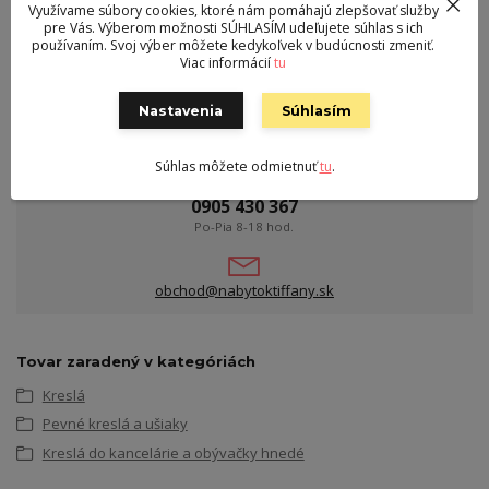
Využívame súbory cookies, ktoré nám pomáhajú zlepšovať služby
Polohovanie
nie
pre Vás. Výberom možnosti SÚHLASÍM udeľujete súhlas s ich
používaním. Svoj výber môžete kedykoľvek v budúcnosti zmeniť.
Šírka sedu
51 cm
Viac informácií
tu
Nastavenia
Súhlasím
Kontakt
Súhlas môžete odmietnuť
tu
.
Milan Filo s.r.o. Liptovský Ján, Na ostrove 57/15
0905 430 367
Po-Pia 8-18 hod.
obchod@nabytoktiffany.sk
Tovar zaradený v kategóriách
Kreslá
Pevné kreslá a ušiaky
Kreslá do kancelárie a obývačky hnedé