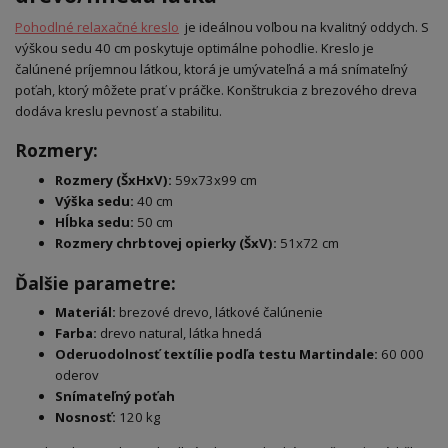
Pohodlné relaxačné kreslo
je ideálnou voľbou na kvalitný oddych. S
výškou sedu 40 cm poskytuje optimálne pohodlie. Kreslo je
čalúnené príjemnou látkou, ktorá je umývateľná a má snímateľný
poťah, ktorý môžete prať v práčke. Konštrukcia z brezového dreva
dodáva kreslu pevnosť a stabilitu.
Rozmery:
Rozmery (ŠxHxV):
59x73x99 cm
Výška sedu:
40 cm
Hĺbka sedu:
50 cm
Rozmery chrbtovej opierky (ŠxV):
51x72 cm
Ďalšie parametre:
Materiál:
brezové drevo, látkové čalúnenie
Farba:
drevo natural, látka hnedá
Oderuodolnosť textílie podľa testu Martindale:
60 000
oderov
Snímateľný poťah
Nosnosť:
120 kg