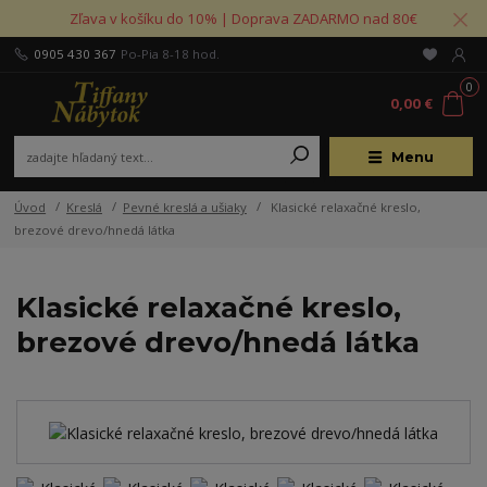
Zľava v košíku do 10% | Doprava ZADARMO nad 80€
0905 430 367
Po-Pia 8-18 hod.
0
0,00 €
Menu
Úvod
Kreslá
Pevné kreslá a ušiaky
Klasické relaxačné kreslo,
brezové drevo/hnedá látka
Klasické relaxačné kreslo,
brezové drevo/hnedá látka