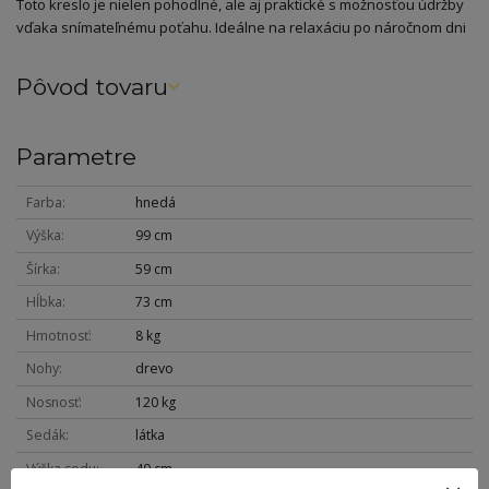
Toto kreslo je nielen pohodlné, ale aj praktické s možnosťou údržby
vďaka snímateľnému poťahu. Ideálne na relaxáciu po náročnom dni
Pôvod tovaru
Parametre
Farba
hnedá
Výška
99 cm
Šírka
59 cm
Hĺbka
73 cm
Hmotnosť
8 kg
Nohy
drevo
Nosnosť
120 kg
Sedák
látka
Výška sedu
40 cm