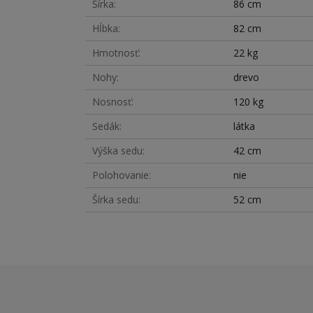
Šírka
86 cm
Hĺbka
82 cm
Hmotnosť
22 kg
Nohy
drevo
Nosnosť
120 kg
Sedák
látka
Výška sedu
42 cm
Polohovanie
nie
Šírka sedu
52 cm