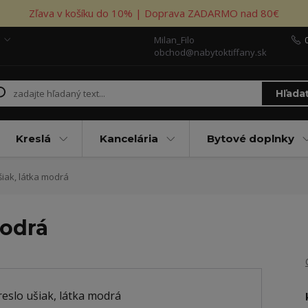
Zľava v košíku do 10% | Doprava ZADARMO nad 80€
Milan_Filo
obchod@nabytoktiffany.sk
Hľada
Kreslá
Kancelária
Bytové doplnky
šiak, látka modrá
modrá