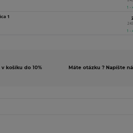
1 -
ica 1
24
1 -
 v košíku do 10%
Máte otázku ? Napíšte n