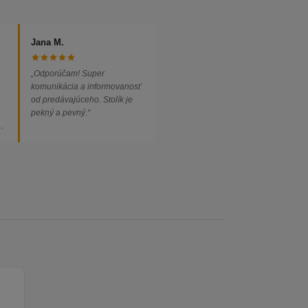
Jana M.
„Odporúčam! Super
komunikácia a informovanosť
od predávajúceho. Stolík je
pekný a pevný.“
ed