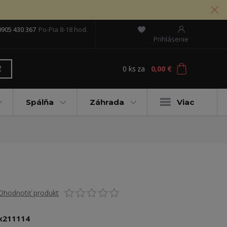
0905 430 367
Po-Pia 8-18 hod.
Prihlásenie
0
ks
za
0,00 €
ť
Spálňa
Záhrada
Viac
Ohodnotiť produkt
k211114