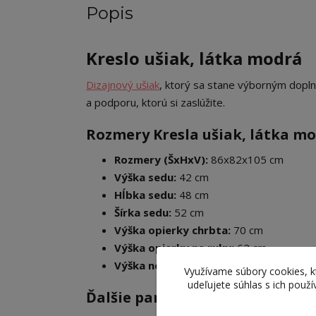
Popis
Kreslo ušiak, látka modrá
Dizajnový ušiak
, ktorý sa stane výborným dopl
a podporu, ktorú si zaslúžite.
Rozmery Kresla ušiak, látka mo
Rozmery (ŠxHxV):
86x82x105 cm
Výška sedu:
42 cm
Hĺbka sedu:
48 cm
Šírka sedu:
52 cm
Výška opierky chrbta:
70 cm
Výška opierky na ruky:
62 cm
Výška nožičiek:
13 cm
Využívame súbory cookies, 
udeľujete súhlas s ich použ
Ďalšie parametre: