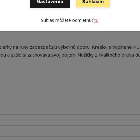
Nastavenia
Súhlasím
0 000 oderov
Súhlas môžete odmietnuť
tu
.
pierky na ruky zabezpečujú výbornú oporu. Kreslo je vyplnené P
ou a stále si zachováva svoj objem. Nožičky z kvalitného dreva d