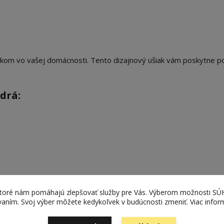
nkom vo vašej domácnosti. Tento dizajnový ušiak vám poskytne p
drá:
ktoré nám pomáhajú zlepšovať služby pre Vás. Výberom možnosti S
ívaním. Svoj výber môžete kedykoľvek v budúcnosti zmeniť. Viac infor