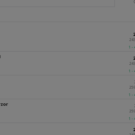
24
1 -
1
24
1 -
25
1 -
vzor
25
1 -
24