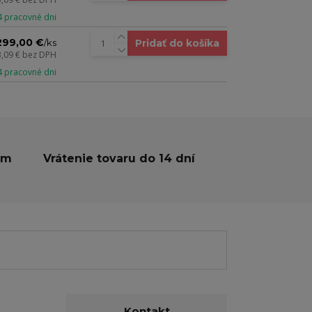
 4 pracovné dni
299,00 €
Pridať do košíka
/
ks
3,09 €
bez DPH
 4 pracovné dni
ám
Vrátenie tovaru do 14 dní
Kontakt