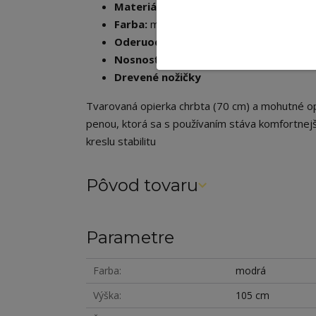
Materiál:
látka Riviera/drevo/PUR pena
Farba:
modrá 81/drevo
Oderuodolnosť textílie (Martindale):
9
Nosnosť:
120 kg
Drevené nožičky
Tvarovaná opierka chrbta (70 cm) a mohutné o
penou, ktorá sa s používaním stáva komfortnejš
kreslu stabilitu
Pôvod tovaru
Parametre
Farba
modrá
Výška
105 cm