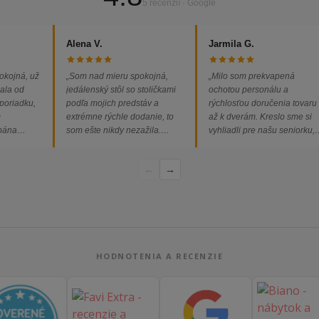
5 recenzií · Google
Alena V.
Jarmila G.
okojná, už
„Som nad mieru spokojná,
„Milo som prekvapená
ala od
jedálenský stôl so stoličkami
ochotou personálu a
 poriadku,
podľa mojich predstáv a
rýchlosťou doručenia tovaru
m
extrémne rýchle dodanie, to
až k dverám. Kreslo sme si
 pána
som ešte nikdy nezažila.
vyhliadli pre našu seniorku,
ednávka
Určite odporúčam každému.“
nakoľko má kreslo vysoký s
bez
a pre vstávanie je to oveľa
←
→
dporúčam!“
ľahšie.“
HODNOTENIA A RECENZIE