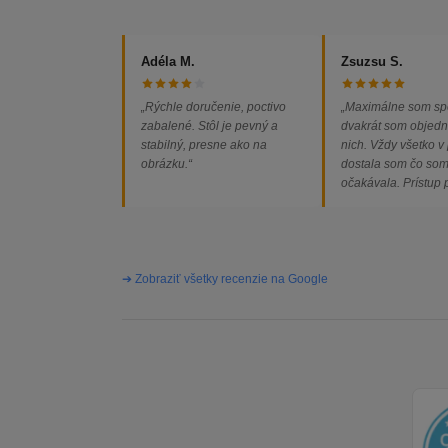
Adéla M.
Zsuzsu S.
„Rýchle doručenie, poctivo
„Maximálne som sp
zabalené. Stôl je pevný a
dvakrát som objedn
stabilný, presne ako na
nich. Vždy všetko v
obrázku.“
dostala som čo so
očakávala. Prístup
majiteľa super, obj
vybavená rýchlo a 
problémov. Vrele o
➔ Zobraziť všetky recenzie na Google