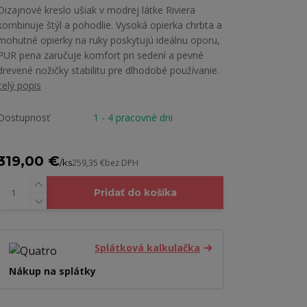
Dizajnové kreslo ušiak v modrej látke Riviera
kombinuje štýl a pohodlie. Vysoká opierka chrbta a
mohutné opierky na ruky poskytujú ideálnu oporu,
PUR pena zaručuje komfort pri sedení a pevné
drevené nožičky stabilitu pre dlhodobé používanie.
celý popis
Dostupnosť
1 - 4 pracovné dni
319,00 €
/
ks
259,35 €
bez DPH
Pridať do košíka
Splátková kalkulačka
Nákup na splátky