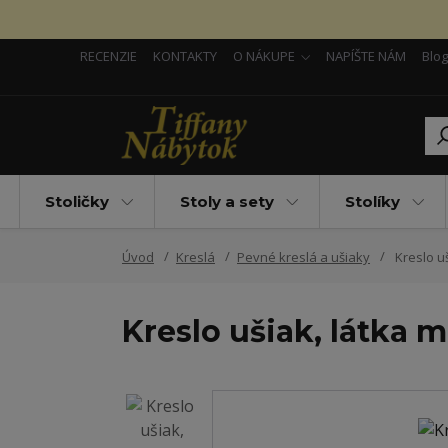
RECENZIE
KONTAKTY
O NÁKUPE
NAPÍŠTE NÁM
Blog
Stoličky
Stoly a sety
Stolíky
Úvod
Kreslá
Pevné kreslá a ušiaky
Kreslo u
Kreslo ušiak, látka 