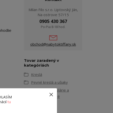
Milan Filo s.r.o. Liptovský Ján,
Na ostrove 57/15
0905 430 367
Po-Pia 8-18 hod.
ohodlie
obchod@nabytoktiffany.sk
Tovar zaradený v
kategóriách
Kreslá
Pevné kreslá a ušiaky
Kreslá do kancelárie a
obývačky modré
ÚHLASÍM
mácií
tu