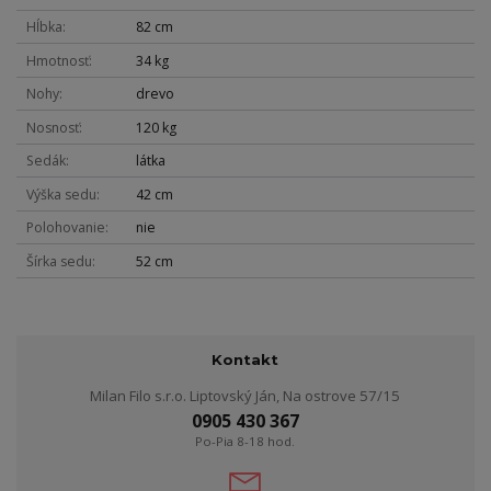
Hĺbka
82 cm
Hmotnosť
34 kg
Nohy
drevo
Nosnosť
120 kg
Sedák
látka
Výška sedu
42 cm
Polohovanie
nie
Šírka sedu
52 cm
Kontakt
Milan Filo s.r.o. Liptovský Ján, Na ostrove 57/15
0905 430 367
Po-Pia 8-18 hod.