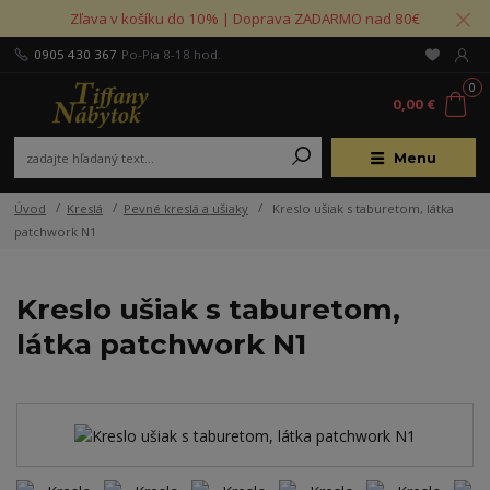
Zľava v košíku do 10% | Doprava ZADARMO nad 80€
0905 430 367
Po-Pia 8-18 hod.
0
0,00 €
Menu
Úvod
Kreslá
Pevné kreslá a ušiaky
Kreslo ušiak s taburetom, látka
patchwork N1
Kreslo ušiak s taburetom,
látka patchwork N1