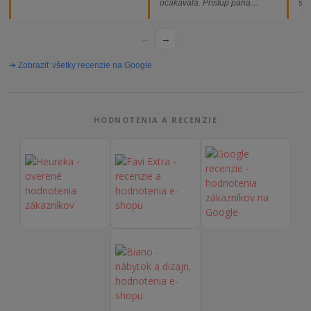
očakávala. Prístup pána
som
majiteľa super, objednávka
od
vybavená rýchlo a bez
←
→
problémov. Vrele odporúčam!“
➔ Zobraziť všetky recenzie na Google
HODNOTENIA A RECENZIE