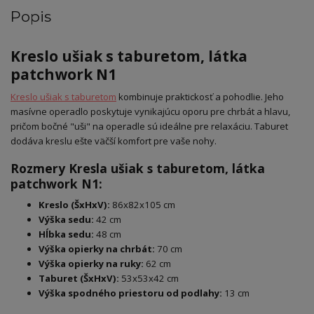
Popis
Kreslo ušiak s taburetom, látka
patchwork N1
Kreslo ušiak s taburetom
kombinuje praktickosť a pohodlie. Jeho
masívne operadlo poskytuje vynikajúcu oporu pre chrbát a hlavu,
pričom bočné "uši" na operadle sú ideálne pre relaxáciu. Taburet
dodáva kreslu ešte väčší komfort pre vaše nohy.
Rozmery Kresla ušiak s taburetom, látka
patchwork N1:
Kreslo (ŠxHxV):
86x82x105 cm
Výška sedu:
42 cm
Hĺbka sedu:
48 cm
Výška opierky na chrbát:
70 cm
Výška opierky na ruky:
62 cm
Taburet (ŠxHxV):
53x53x42 cm
Výška spodného priestoru od podlahy:
13 cm