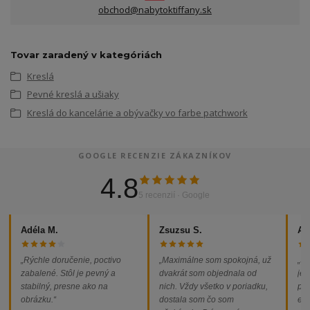
obchod@nabytoktiffany.sk
Tovar zaradený v kategóriách
Kreslá
Pevné kreslá a ušiaky
Kreslá do kancelárie a obývačky vo farbe patchwork
GOOGLE RECENZIE ZÁKAZNÍKOV
4.8
5 recenzií · Google
Adéla M.
Zsuzsu S.
Al
„Rýchle doručenie, poctivo
„Maximálne som spokojná, už
„So
zabalené. Stôl je pevný a
dvakrát som objednala od
jed
stabilný, presne ako na
nich. Vždy všetko v poriadku,
pod
obrázku.“
dostala som čo som
ext