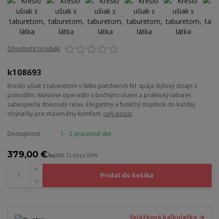
Ohodnotiť produkt
k108693
Kreslo ušiak s taburetom v látke patchwork N1 spája štýlový dizajn s
pohodlím. Masívne operadlo s bočnými ušami a praktický taburet
zabezpečia dokonalý relax. Elegantný a funkčný doplnok do každej
obývačky pre maximálny komfort.
celý popis
Dostupnosť
1 - 2 pracovné dni
379,00 €
/
ks
308,13 €
bez DPH
Pridať do košíka
Splátková kalkulačka