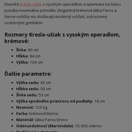
Klasické
kreslo-ušiak
s vysokým operadlom a opierkami na hlavu
ponúka maximálne pohodlie. Elegantná krémová látka Paros a
čierne nožičky mu dodávajú moderný vzhľad, zvýraznený
ozdobnými gombíkmi
Rozmery Kresla-ušiak s vysokým operadlom,
krémové:
Šírka:
80 cm
Hĺbka:
84 cm
Výška:
104 cm
Ďalšie parametre:
Výška sedu:
43 cm
Hĺbka sedu:
50 cm
Šírka sedu:
53 cm
Výška spodného priestoru od podlahy:
18 cm
Nosnosť:
120 kg
Farba:
krémová/čierna
Materiál:
látka Paros/drevo
Oderuodolnosť (Martindale):
55 000 oderov
Dodávané v demonte