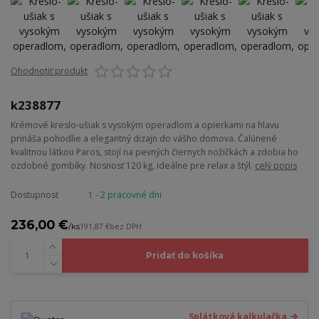
Ohodnotiť produkt
k238877
Krémové kreslo-ušiak s vysokým operadlom a opierkami na hlavu
prináša pohodlie a elegantný dizajn do vášho domova. Čalúnené
kvalitnou látkou Paros, stojí na pevných čiernych nožičkách a zdobia ho
ozdobné gombíky. Nosnosť 120 kg, ideálne pre relax a štýl.
celý popis
Dostupnosť
1 - 2 pracovné dni
236,00 €
/
ks
191,87 €
bez DPH
Pridať do košíka
Splátková kalkulačka