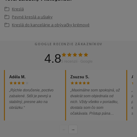
Kreslá
Pevné kreslá a ušiaky
Kreslá do kancelárie a obývačky krémové
GOOGLE RECENZIE ZÁKAZNÍKOV
4.8
5 recenzií · Google
Adéla M.
Zsuzsu S.
Al
„Rýchle doručenie, poctivo
„Maximálne som spokojná, už
„So
zabalené. Stôl je pevný a
dvakrát som objednala od
jed
stabilný, presne ako na
nich. Vždy všetko v poriadku,
pod
obrázku.“
dostala som čo som
ext
očakávala. Prístup pána
som
majiteľa super, objednávka
od
vybavená rýchlo a bez
←
→
problémov. Vrele odporúčam!“