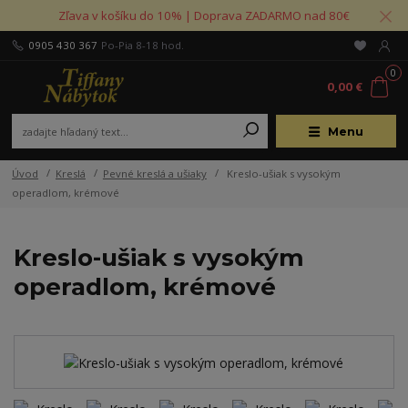
Zľava v košíku do 10% | Doprava ZADARMO nad 80€
0905 430 367
Po-Pia 8-18 hod.
0
0,00 €
Menu
Úvod
Kreslá
Pevné kreslá a ušiaky
Kreslo-ušiak s vysokým
operadlom, krémové
Kreslo-ušiak s vysokým
operadlom, krémové