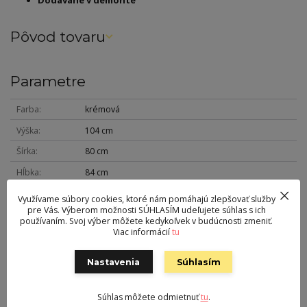
Pôvod tovaru
Parametre
Farba
krémová
Výška
104 cm
Šírka
80 cm
Hĺbka
84 cm
Hmotnosť
23 kg
Využívame súbory cookies, ktoré nám pomáhajú zlepšovať služby
pre Vás. Výberom možnosti SÚHLASÍM udeľujete súhlas s ich
Nohy
drevo
používaním. Svoj výber môžete kedykoľvek v budúcnosti zmeniť.
Viac informácií
tu
Nosnosť
120 kg
Sedák
látka
Nastavenia
Súhlasím
Výška sedu
43 cm
Súhlas môžete odmietnuť
tu
.
Polohovanie
nie