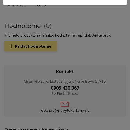
Šírka sedu
53 cm
Hodnotenie
0
K tomuto produktu zatiaľ nikto hodnotenie nepridal. Buďte prvý.
Pridať hodnotenie
Kontakt
Milan Filo s.r.o. Liptovský Ján, Na ostrove 57/15
0905 430 367
Po-Pia 8-18 hod.
obchod@nabytoktiffany.sk
Tovar zaradený v kategóriách