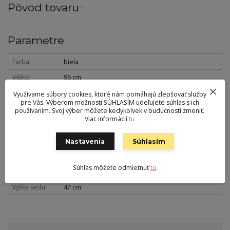
Pôvod tovaru
Parametre
Farba
biela
Výška
96 cm
Šírka
43 cm
Využívame súbory cookies, ktoré nám pomáhajú zlepšovať služby
pre Vás. Výberom možnosti SÚHLASÍM udeľujete súhlas s ich
Hĺbka
44 cm
používaním. Svoj výber môžete kedykoľvek v budúcnosti zmeniť.
Viac informácií
tu
Hmotnosť
7 kg
Nohy
kov
Nastavenia
Súhlasím
Nosnosť
110 kg
Súhlas môžete odmietnuť
tu
.
Sedák
ekokoža
Výška sedu
47 cm