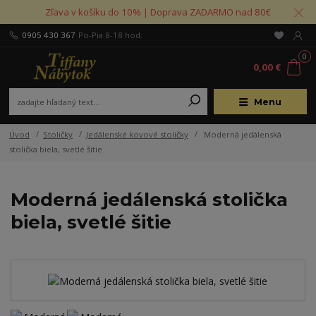
Zľava v košíku do 10% | Doprava ZADARMO nad 80€
0905 430 367
Po-Pia 8-18 hod.
0
0,00 €
Menu
Úvod
Stoličky
Jedálenské kovové stoličky
Moderná jedálenská
stolička biela, svetlé šitie
Moderná jedálenská stolička
biela, svetlé šitie