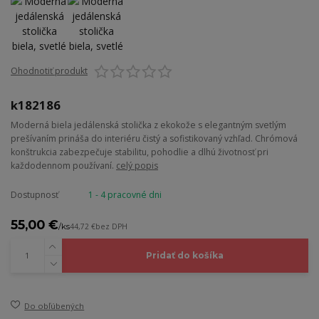
Ohodnotiť produkt
k182186
Moderná biela jedálenská stolička z ekokože s elegantným svetlým
prešívaním prináša do interiéru čistý a sofistikovaný vzhľad. Chrómová
konštrukcia zabezpečuje stabilitu, pohodlie a dlhú životnosť pri
každodennom používaní.
celý popis
Dostupnosť
1 - 4 pracovné dni
55,00 €
/
ks
44,72 €
bez DPH
Pridať do košíka
Do obľúbených