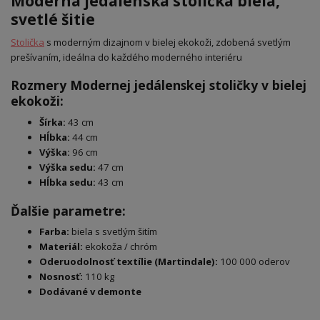
Moderná jedálenská stolička biela,
svetlé šitie
Stolička
s moderným dizajnom v bielej ekokoži, zdobená svetlým
prešívaním, ideálna do každého moderného interiéru
Rozmery Modernej jedálenskej stoličky v bielej
ekokoži:
Šírka:
43 cm
Hĺbka:
44 cm
Výška:
96 cm
Výška sedu:
47 cm
Hĺbka sedu:
43 cm
Ďalšie parametre:
Farba:
biela s svetlým šitím
Materiál:
ekokoža / chróm
Oderuodolnosť textílie (Martindale):
100 000 oderov
Nosnosť:
110 kg
Dodávané v demonte