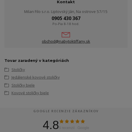
Kontakt
Milan Filo s.r.o. Liptovský Ján, Na ostrove 57/15
0905 430 367
Po-Pia 8-18 hod.
obchod@nabytoktiffany.sk
Tovar zaradený v kategóriách
Stoličky
Jedálenské kovové stoličky
Stoličky biele
Kovové stoličky biele
GOOGLE RECENZIE ZÁKAZNÍKOV
4.8
5 recenzií · Google