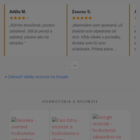
Adéla M.
Zsuzsu S.
Al
„Rýchle doručenie, poctivo
„Maximálne som spokojná, už
„So
zabalené. Stôl je pevný a
dvakrát som objednala od
jed
stabilný, presne ako na
nich. Vždy všetko v poriadku,
pod
obrázku.“
dostala som čo som
ext
očakávala. Prístup pána
som
majiteľa super, objednávka
od
vybavená rýchlo a bez
←
→
problémov. Vrele odporúčam!“
➔ Zobraziť všetky recenzie na Google
HODNOTENIA A RECENZIE