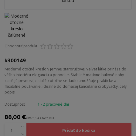
Ohodnotiť produkt
k300149
Moderné otočné kreslo v jemnej staroružovej Velvet látke prináša do
vášho interiéru eleganciu a pohodlie. Stabilné masívne bukové nohy
zaisťujú pevnosť, zatiaľ čo otočné sedadlo umožňuje praktické a
flexibilné používanie, ideálne do domácej kancelárie či obývačky.
celý
popis
Dostupnosť
1 - 2 pracovné dni
88,00 €
/
ks
71,54 €
bez DPH
Pridať do košíka