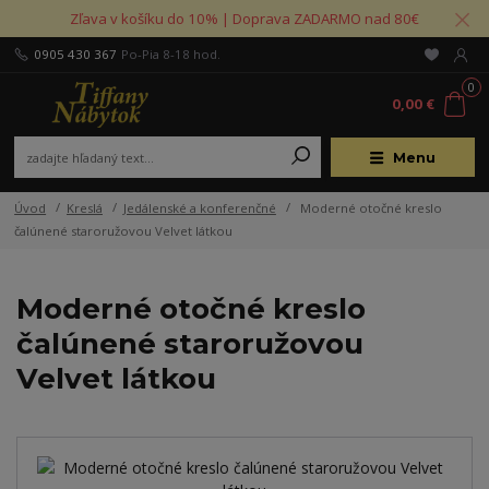
Zľava v košíku do 10% | Doprava ZADARMO nad 80€
0905 430 367
Po-Pia 8-18 hod.
0
0,00 €
Menu
Úvod
Kreslá
Jedálenské a konferenčné
Moderné otočné kreslo
čalúnené staroružovou Velvet látkou
Moderné otočné kreslo
čalúnené staroružovou
Velvet látkou