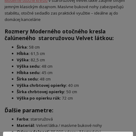
Moderné otočné kreslo
v staroružovej Velvet látke zaujme svojím
jemným klasickým dizajnom. Masívne bukové nohy zabezpečujú
stabilitu, otočné sedadlo zas praktické využitie – ideálne aj do
domácej kancelárie
Rozmery Moderného otočného kresla
čalúneného staroružovou Velvet látkou:
Šírka:
58 cm
Hĺbka:
61,5 cm
Výška:
82,5 cm
Výška sedu:
48 cm
Hĺbka sedu:
45 cm
Šírka sedu:
48 cm
Výška chrbtovej opierky:
40 cm
Šírka chrbtovej opierky:
50 cm
Výška po opierku rúk:
72 cm
Ďalšie parametre:
Farba:
staroružová
Materiál:
Velvet látka / masívne bukové nohy
Oderuodolnosť:
85 000 oderov (Martindale)