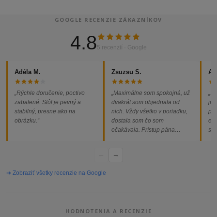
GOOGLE RECENZIE ZÁKAZNÍKOV
4.8
5 recenzií · Google
Adéla M.
Zsuzsu S.
Al
„Rýchle doručenie, poctivo
„Maximálne som spokojná, už
„So
zabalené. Stôl je pevný a
dvakrát som objednala od
jed
stabilný, presne ako na
nich. Vždy všetko v poriadku,
pod
obrázku.“
dostala som čo som
ext
očakávala. Prístup pána
som
majiteľa super, objednávka
od
vybavená rýchlo a bez
←
→
problémov. Vrele odporúčam!“
➔ Zobraziť všetky recenzie na Google
HODNOTENIA A RECENZIE