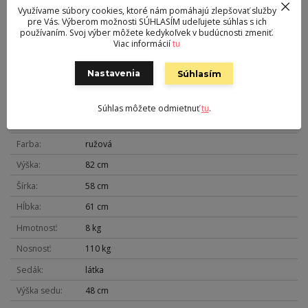
Nosnosť:
110 kg
Využívame súbory cookies, ktoré nám pomáhajú zlepšovať služby
Otočné sedadlo
pre Vás. Výberom možnosti SÚHLASÍM udeľujete súhlas s ich
používaním. Svoj výber môžete kedykoľvek v budúcnosti zmeniť.
Dodávané v demonte
Viac informácií
tu
Pôvod tovaru
Nastavenia
Súhlasím
Súhlas môžete odmietnuť
tu
.
Parametre
Farba
ružová
Výška
82 cm
Šírka
58 cm
Hĺbka
61 cm
Hmotnosť
8 kg
Nosnosť
110 kg
Sedák
látka
Výška sedu
48 cm