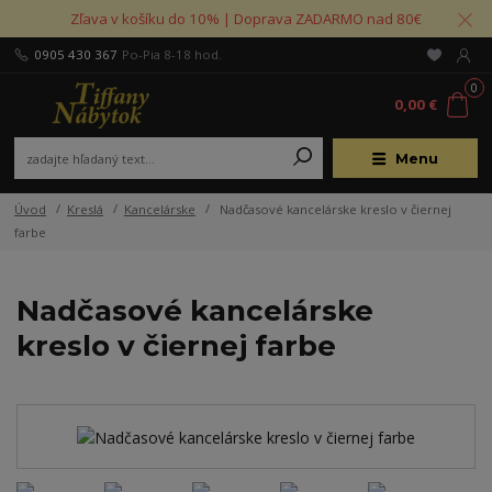
Zľava v košíku do 10% | Doprava ZADARMO nad 80€
0905 430 367
Po-Pia 8-18 hod.
0
0,00 €
Menu
Úvod
Kreslá
Kancelárske
Nadčasové kancelárske kreslo v čiernej
farbe
Nadčasové kancelárske
kreslo v čiernej farbe