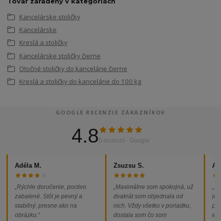
Tovar zaradený v kategóriách
Kancelárske stoličky
Kancelárske
Kreslá a stoličky
Kancelárske stoličky čierne
Otočné stoličky do kancelárie čierne
Kreslá a stoličky do kancelárie do 100 kg
GOOGLE RECENZIE ZÁKAZNÍKOV
4.8
5 recenzií · Google
Adéla M.
Zsuzsu S.
Al
„Rýchle doručenie, poctivo
„Maximálne som spokojná, už
„So
zabalené. Stôl je pevný a
dvakrát som objednala od
jed
stabilný, presne ako na
nich. Vždy všetko v poriadku,
pod
obrázku.“
dostala som čo som
ext