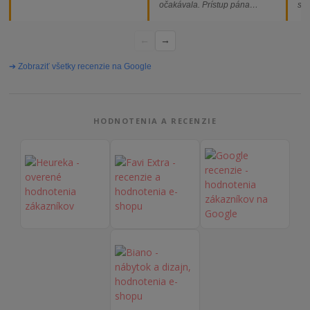
očakávala. Prístup pána
som
majiteľa super, objednávka
od
vybavená rýchlo a bez
←
→
problémov. Vrele odporúčam!“
➔ Zobraziť všetky recenzie na Google
HODNOTENIA A RECENZIE