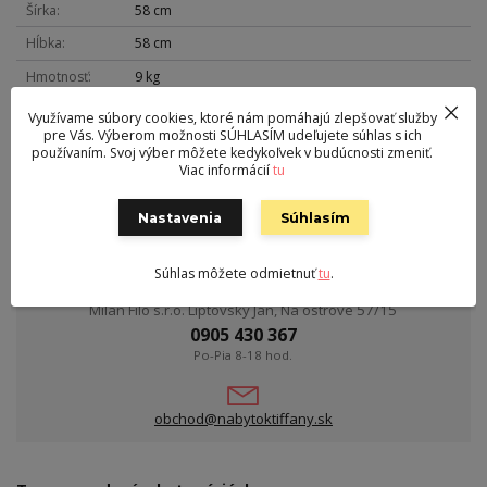
Šírka
58 cm
Hĺbka
58 cm
Hmotnosť
9 kg
Nosnosť
100 kg
Využívame súbory cookies, ktoré nám pomáhajú zlepšovať služby
pre Vás. Výberom možnosti SÚHLASÍM udeľujete súhlas s ich
Sedák
látka
používaním. Svoj výber môžete kedykoľvek v budúcnosti zmeniť.
Viac informácií
tu
Výška sedu
45-55 cm
Nastavenia
Súhlasím
Súhlas môžete odmietnuť
tu
.
Kontakt
Milan Filo s.r.o. Liptovský Ján, Na ostrove 57/15
0905 430 367
Po-Pia 8-18 hod.
obchod@nabytoktiffany.sk