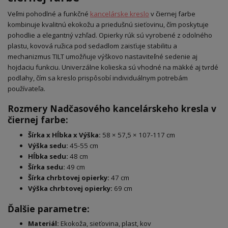
Veľmi pohodlné a funkčné
kancelárske kreslo
v čiernej farbe
kombinuje kvalitnú ekokožu a priedušnú sieťovinu, čím poskytuje
pohodlie a elegantný vzhľad. Opierky rúk sú vyrobené z odolného
plastu, kovová ružica pod sedadlom zaisťuje stabilitu a
mechanizmus TILT umožňuje výškovo nastaviteľné sedenie aj
hojdaciu funkciu. Univerzálne kolieska sú vhodné na mäkké aj tvrdé
podlahy, čím sa kreslo prispôsobí individuálnym potrebám
používateľa.
Rozmery Nadčasového kancelárskeho kresla v
čiernej farbe:
Šírka x Hĺbka x Výška:
58 × 57,5 × 107-117 cm
Výška sedu:
45-55 cm
Hĺbka sedu:
48 cm
Šírka sedu:
49 cm
Šírka chrbtovej opierky:
47 cm
Výška chrbtovej opierky:
69 cm
Ďalšie parametre:
Materiál:
Ekokoža, sieťovina, plast, kov