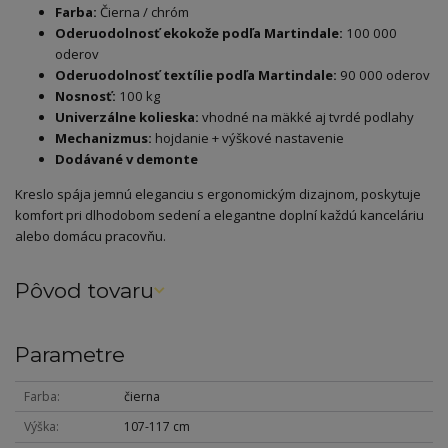
Farba:
Čierna / chróm
Oderuodolnosť ekokože podľa Martindale:
100 000
oderov
Oderuodolnosť textílie podľa Martindale:
90 000 oderov
Nosnosť:
100 kg
Univerzálne kolieska:
vhodné na mäkké aj tvrdé podlahy
Mechanizmus:
hojdanie + výškové nastavenie
Dodávané v demonte
Kreslo spája jemnú eleganciu s ergonomickým dizajnom, poskytuje
komfort pri dlhodobom sedení a elegantne doplní každú kanceláriu
alebo domácu pracovňu.
Pôvod tovaru
Parametre
Farba
čierna
Výška
107-117 cm