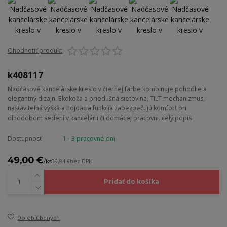
Ohodnotiť produkt
k408117
Nadčasové kancelárske kreslo v čiernej farbe kombinuje pohodlie a
elegantný dizajn. Ekokoža a priedušná sieťovina, TILT mechanizmus,
nastaviteľná výška a hojdacia funkcia zabezpečujú komfort pri
dlhodobom sedení v kancelárii či domácej pracovni.
celý popis
Dostupnosť
1 - 3 pracovné dni
49,00 €
/
ks
39,84 €
bez DPH
Pridať do košíka
Do obľúbených