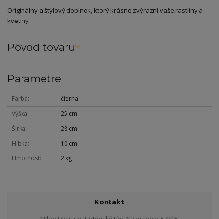
Originálny a štýlový doplnok, ktorý krásne zvýrazní vaše rastliny a
kvetiny
Pôvod tovaru
Parametre
Farba
čierna
Výška
25 cm
Šírka
28 cm
Hĺbka
10 cm
Hmotnosť
2 kg
Kontakt
Milan Filo s.r.o. Liptovský Ján, Na ostrove 57/15