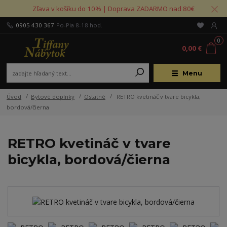
Zľava v košíku do 10% | Doprava ZADARMO nad 80€
0905 430 367
Po-Pia 8-18 hod.
0
0,00 €
Menu
Úvod
Bytové doplnky
Ostatné
RETRO kvetináč v tvare bicykla,
bordová/čierna
RETRO kvetináč v tvare
bicykla, bordová/čierna