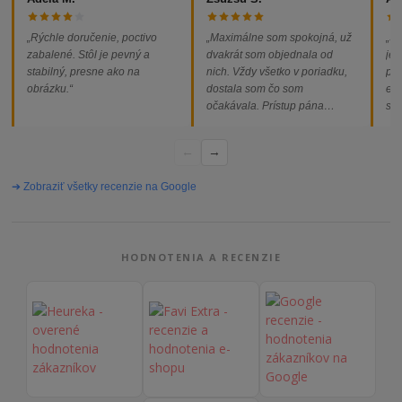
„Rýchle doručenie, poctivo
„Maximálne som spokojná, už
„So
zabalené. Stôl je pevný a
dvakrát som objednala od
jed
stabilný, presne ako na
nich. Vždy všetko v poriadku,
pod
obrázku.“
dostala som čo som
ext
očakávala. Prístup pána
som
majiteľa super, objednávka
od
vybavená rýchlo a bez
←
→
problémov. Vrele odporúčam!“
➔ Zobraziť všetky recenzie na Google
HODNOTENIA A RECENZIE