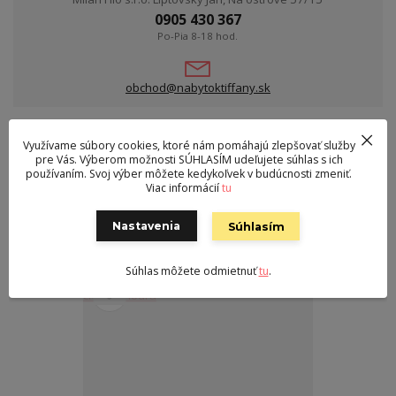
0905 430 367
Po-Pia 8-18 hod.
obchod@nabytoktiffany.sk
Využívame súbory cookies, ktoré nám pomáhajú zlepšovať služby
Tovar zaradený v kategóriách
pre Vás. Výberom možnosti SÚHLASÍM udeľujete súhlas s ich
Bytové doplnky
používaním. Svoj výber môžete kedykoľvek v budúcnosti zmeniť.
Viac informácií
tu
Ostatné
Nastavenia
Súhlasím
Súvisiaci tovar
1
Súhlas môžete odmietnuť
tu
.