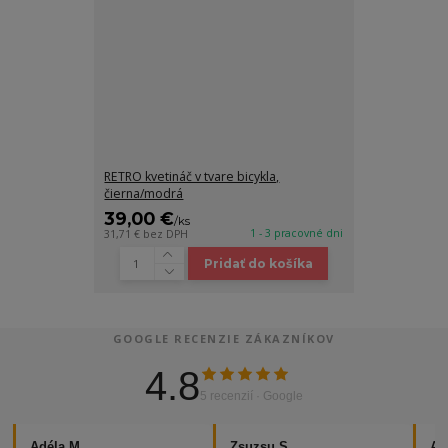
RETRO kvetináč v tvare bicykla,
čierna/modrá
39,00 €
/
ks
1 - 3 pracovné dni
31,71 €
bez DPH
Pridať do košíka
GOOGLE RECENZIE ZÁKAZNÍKOV
4.8
5 recenzií · Google
Adéla M.
Zsuzsu S.
Al