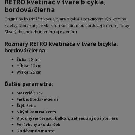
RETRO kvetináč v tvare bicykla,
bordová/čierna
Originálny kvetináč z kovu v tvare bicykla s praktickým kýblikom na
kvietky, ktorý zaujme vkusnou kombináciou bordovej a čiernej farby.
Skvelý doplnok do interiéru aj exteriéru
Rozmery RETRO kvetináča v tvare bicykla,
bordová/čierna:
Šírka:
28 cm
Hĺbka:
10 cm
Výška:
25 cm
Ďalšie parametre:
Materiál:
Kov
Farba:
Bordová/čierna
Štýl:
Retro
S kýblikom na kvety
Vhodný na terasu, balkón, záhradu aj do interiéru
Perfektný ako darček
Dodávané v monte