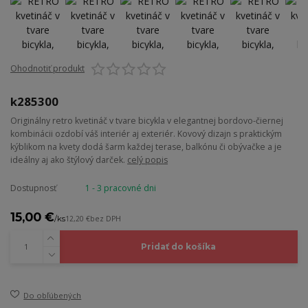
Ohodnotiť produkt
k285300
Originálny retro kvetináč v tvare bicykla v elegantnej bordovo-čiernej
kombinácii ozdobí váš interiér aj exteriér. Kovový dizajn s praktickým
kýblikom na kvety dodá šarm každej terase, balkónu či obývačke a je
ideálny aj ako štýlový darček.
celý popis
Dostupnosť
1 - 3 pracovné dni
15,00 €
/
ks
12,20 €
bez DPH
Pridať do košíka
Do obľúbených