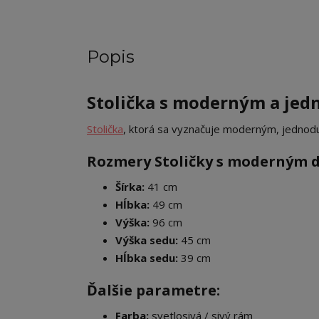
Popis
Stolička s moderným a jed
Stolička
, ktorá sa vyznačuje moderným, jednod
Rozmery Stoličky s moderným d
Šírka:
41 cm
Hĺbka:
49 cm
Výška:
96 cm
Výška sedu:
45 cm
Hĺbka sedu:
39 cm
Ďalšie parametre:
Farba:
svetlosivá / sivý rám