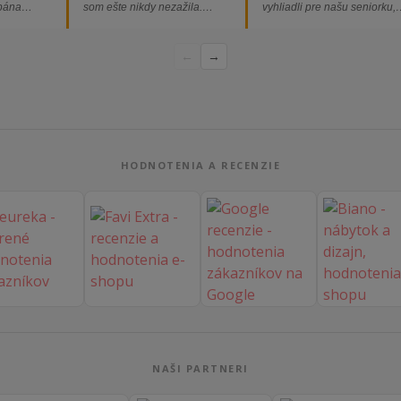
 pána
som ešte nikdy nezažila.
vyhliadli pre našu seniorku,
ednávka
Určite odporúčam každému.“
nakoľko má kreslo vysoký s
bez
a pre vstávanie je to oveľa
←
→
dporúčam!“
ľahšie.“
HODNOTENIA A RECENZIE
NAŠI PARTNERI