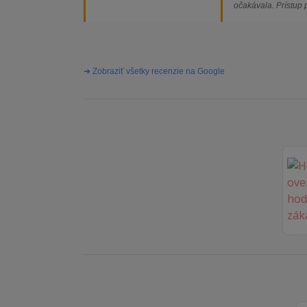
očakávala. Prístup
majiteľa super, obj
vybavená rýchlo a 
problémov. Vrele o
➔ Zobraziť všetky recenzie na Google