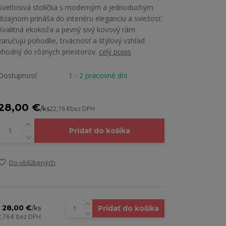
Svetlosivá stolička s moderným a jednoduchým
dizajnom prináša do interiéru eleganciu a sviežosť.
Kvalitná ekokoža a pevný sivý kovový rám
zaručujú pohodlie, trvácnosť a štýlový vzhľad
vhodný do rôznych priestorov.
celý popis
Dostupnosť
1 - 2 pracovné dni
28,00 €
/
ks
22,76 €
bez DPH
Pridať do košíka
Do obľúbených
28,00 €
Pridať do košíka
/
ks
2,76 €
bez DPH