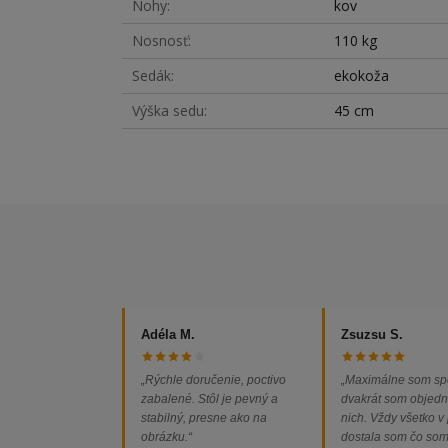
Nohy
kov
Nosnosť
110 kg
Sedák
ekokoža
Výška sedu
45 cm
Adéla M.
Zsuzsu S.
„Rýchle doručenie, poctivo
„Maximálne som sp
zabalené. Stôl je pevný a
dvakrát som objedn
stabilný, presne ako na
nich. Vždy všetko v
obrázku.“
dostala som čo so