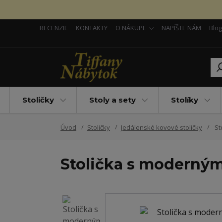
RECENZIE
KONTAKTY
O NÁKUPE
NAPÍŠTE NÁM
Blog
Stoličky
Stoly a sety
Stolíky
Úvod
Stoličky
Jedálenské kovové stoličky
St
Stolička s moderným