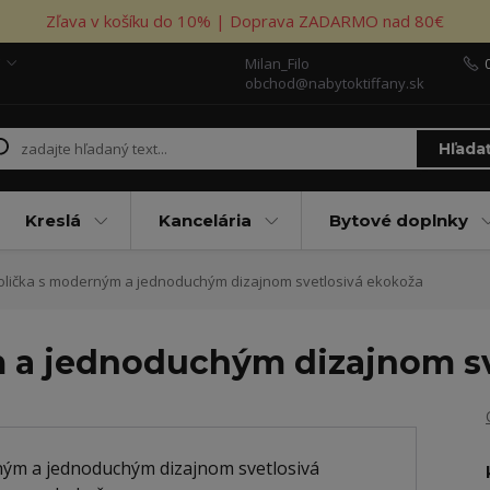
Zľava v košíku do 10% | Doprava ZADARMO nad 80€
Milan_Filo
obchod@nabytoktiffany.sk
Hľada
Kreslá
Kancelária
Bytové doplnky
olička s moderným a jednoduchým dizajnom svetlosivá ekokoža
 a jednoduchým dizajnom sv