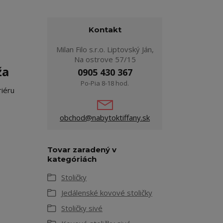
Kontakt
Milan Filo s.r.o. Liptovský Ján,
Na ostrove 57/15
ža
0905 430 367
Po-Pia 8-18 hod.
iéru
obchod@nabytoktiffany.sk
Tovar zaradený v
kategóriách
Stoličky
Jedálenské kovové stoličky
Stoličky sivé