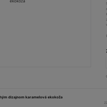
chým dizajnom karamelová ekokoža
2