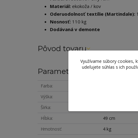
Materiál:
ekokoža / kov
Oderuodolnosť textílie (Martindale):
1
Nosnosť:
110 kg
Dodávaná v demonte
Pôvod tovaru
Využívame súbory cookies, 
udeľujete súhlas s ich použ
Parametre
Farba
sivá
Výška
96 cm
Šírka
41 cm
Hĺbka
49 cm
Hmotnosť
4 kg