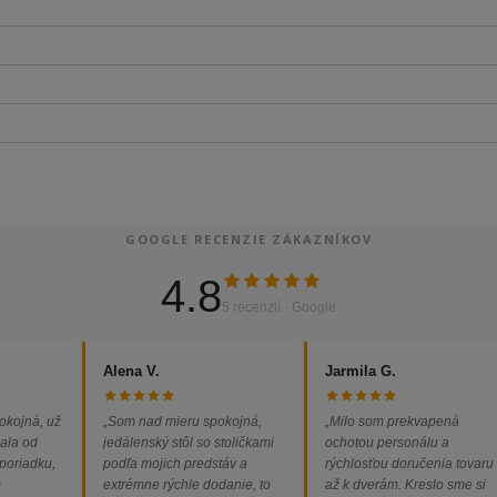
GOOGLE RECENZIE ZÁKAZNÍKOV
4.8
5 recenzií · Google
Alena V.
Jarmila G.
okojná, už
„Som nad mieru spokojná,
„Milo som prekvapená
ala od
jedálenský stôl so stoličkami
ochotou personálu a
 poriadku,
podľa mojich predstáv a
rýchlosťou doručenia tovaru
m
extrémne rýchle dodanie, to
až k dverám. Kreslo sme si