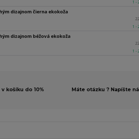
1 -
hým dizajnom čierna ekokoža
2
1 -
chým dizajnom béžová ekokoža
2
1 -
 v košíku do 10%
Máte otázku ? Napíšte n