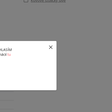
Kovové stoličky sivé
ÚHLASÍM
mácií
tu