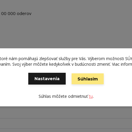
00 000 oderov
ktoré nám pomáhajú zlepšovať služby pre Vás. Výberom možnosti S
ívaním. Svoj výber môžete kedykoľvek v budúcnosti zmeniť. Viac infor
Nastavenia
Súhlasím
Súhlas môžete odmietnuť
tu
.