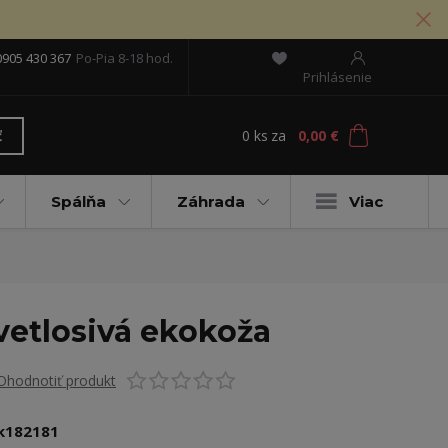
0905 430 367
Po-Pia 8-18 hod.
Prihlásenie
0
ks
za
0,00 €
ť
Spálňa
Záhrada
Viac
etlosivá ekokoža
Ohodnotiť produkt
k182181