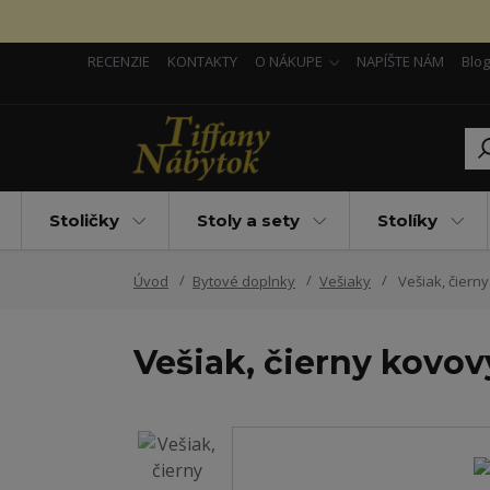
RECENZIE
KONTAKTY
O NÁKUPE
NAPÍŠTE NÁM
Blog
Stoličky
Stoly a sety
Stolíky
Úvod
Bytové doplnky
Vešiaky
Vešiak, čiern
Vešiak, čierny kovov