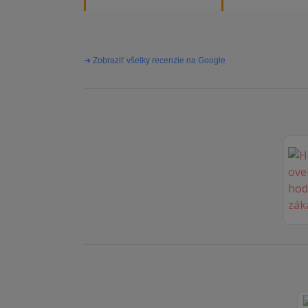
majiteľa super, obj
vybavená rýchlo a 
problémov. Vrele o
➔ Zobraziť všetky recenzie na Google