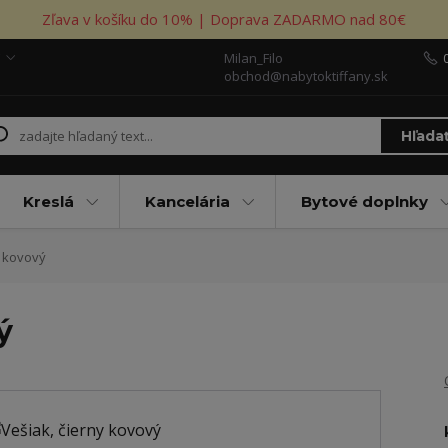
Zľava v košíku do 10% | Doprava ZADARMO nad 80€
Milan_Filo
obchod@nabytoktiffany.sk
Hľada
Kreslá
Kancelária
Bytové doplnky
y kovový
ý