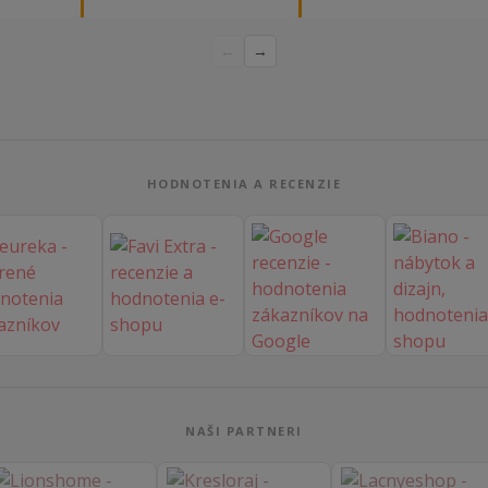
ednávka
Určite odporúčam každému.“
nakoľko má kreslo vysoký s
bez
a pre vstávanie je to oveľa
←
→
dporúčam!“
ľahšie.“
HODNOTENIA A RECENZIE
NAŠI PARTNERI