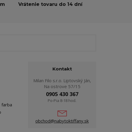
ám
Vrátenie tovaru do 14 dní
Kontakt
Milan Filo s.r.o. Liptovský Ján,
Na ostrove 57/15
0905 430 367
Po-Pia 8-18 hod.
a farba
o
obchod@nabytoktiffany.sk