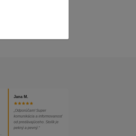
Jana M.
„Odporúčam! Super
komunikácia a informovanosť
od predávajúceho. Stolík je
pekný a pevný.“