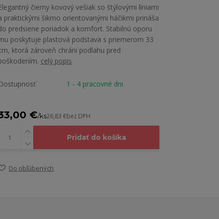
Elegantný čierny kovový vešiak so štýlovými líniami
a praktickými šikmo orientovanými háčikmi prináša
do predsiene poriadok a komfort. Stabilnú oporu
mu poskytuje plastová podstava s priemerom 33
cm, ktorá zároveň chráni podlahu pred
poškodením.
celý popis
Dostupnosť
1 - 4 pracovné dni
33,00 €
/
ks
26,83 €
bez DPH
Pridať do košíka
Do obľúbených