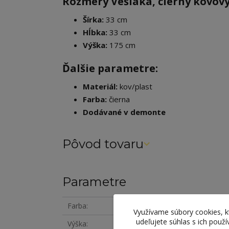
Rozmery Vešiaka, čierny kovový
Šírka:
33 cm
Hĺbka:
33 cm
Výška:
175 cm
Ďalšie parametre:
Materiál:
kov/plast
Farba:
čierna
Dodávané v demonte
Pôvod tovaru
Parametre
Farba
čierna
Využívame súbory cookies, 
udeľujete súhlas s ich použ
Výška
175 cm