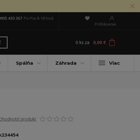
0905 430 367
Po-Pia 8-18 hod.
Prihlásenie
0
ks
za
0,00 €
ť
Spálňa
Záhrada
Viac
Ohodnotiť produkt
k234454