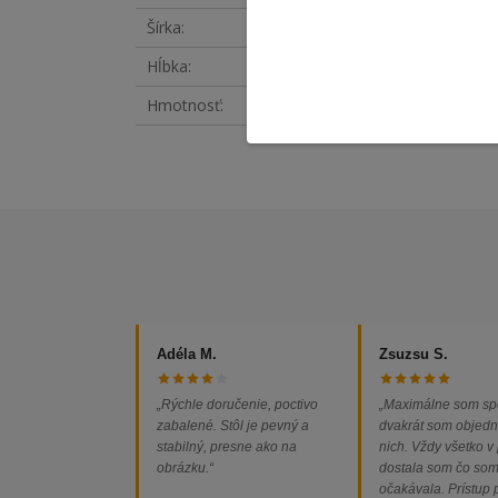
Šírka
33 cm
Hĺbka
33 cm
Hmotnosť
9 kg
Adéla M.
Zsuzsu S.
„Rýchle doručenie, poctivo
„Maximálne som sp
zabalené. Stôl je pevný a
dvakrát som objedn
stabilný, presne ako na
nich. Vždy všetko v
obrázku.“
dostala som čo so
očakávala. Prístup