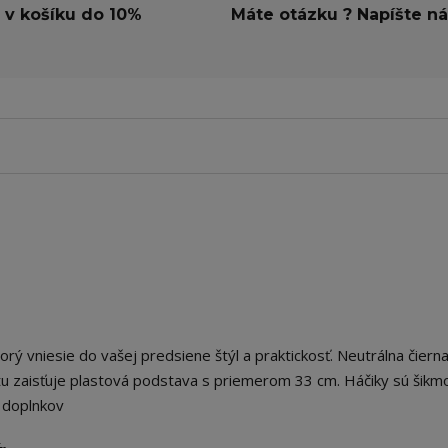
 v košíku do 10%
Máte otázku ? Napíšte n
torý vniesie do vašej predsiene štýl a praktickosť. Neutrálna čiern
itu zaisťuje plastová podstava s priemerom 33 cm. Háčiky sú šikm
 doplnkov