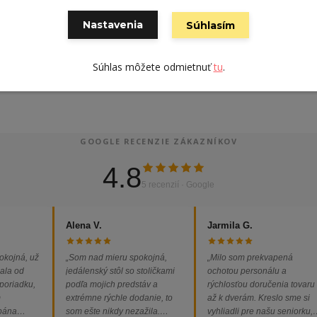
Nastavenia
Súhlasím
Súhlas môžete odmietnuť
tu
.
GOOGLE RECENZIE ZÁKAZNÍKOV
4.8
5 recenzií · Google
Alena V.
Jarmila G.
okojná, už
„Som nad mieru spokojná,
„Milo som prekvapená
ala od
jedálenský stôl so stoličkami
ochotou personálu a
 poriadku,
podľa mojich predstáv a
rýchlosťou doručenia tovaru
m
extrémne rýchle dodanie, to
až k dverám. Kreslo sme si
 pána
som ešte nikdy nezažila.
vyhliadli pre našu seniorku,