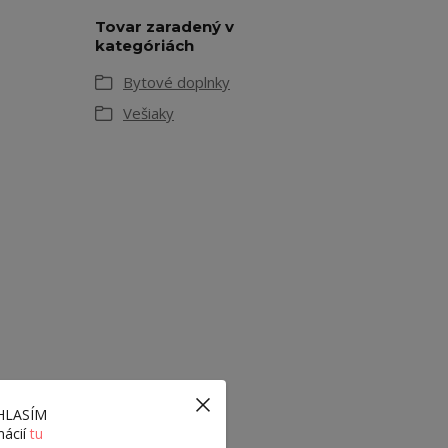
Tovar zaradený v
kategóriách
Bytové doplnky
Vešiaky
ÚHLASÍM
mácií
tu