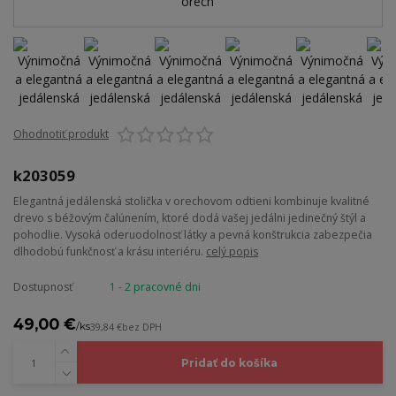
Ohodnotiť produkt
k203059
Elegantná jedálenská stolička v orechovom odtieni kombinuje kvalitné
drevo s béžovým čalúnením, ktoré dodá vašej jedálni jedinečný štýl a
pohodlie. Vysoká oderuodolnosť látky a pevná konštrukcia zabezpečia
dlhodobú funkčnosť a krásu interiéru.
celý popis
Dostupnosť
1 - 2 pracovné dni
49,00 €
/
ks
39,84 €
bez DPH
Pridať do košíka