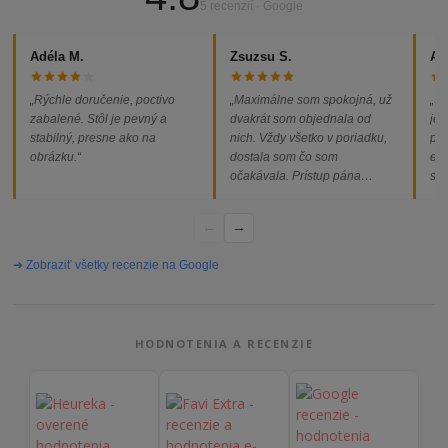
5 recenzií · Google
Adéla M.
Zsuzsu S.
Al
„Rýchle doručenie, poctivo
„Maximálne som spokojná, už
„So
zabalené. Stôl je pevný a
dvakrát som objednala od
jed
stabilný, presne ako na
nich. Vždy všetko v poriadku,
pod
obrázku.“
dostala som čo som
ext
očakávala. Prístup pána
som
majiteľa super, objednávka
od
vybavená rýchlo a bez
←
→
problémov. Vrele odporúčam!“
➔ Zobraziť všetky recenzie na Google
HODNOTENIA A RECENZIE