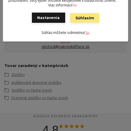
používaním. Svoj výber môžete kedykoľvek v budúcnosti zmeniť.
Viac informácií
tu
Kontakt
Milan Filo s.r.o. Liptovský Ján, Na ostrove 57/15
Nastavenia
Súhlasím
0905 430 367
Po-Pia 8-18 hod.
Súhlas môžete odmietnuť
tu
.
obchod@nabytoktiffany.sk
Tovar zaradený v kategóriách
Stoličky
Jedálenské drevené stoličky
Stoličky vo farbe orech
Drevené stoličky vo farbe orech
GOOGLE RECENZIE ZÁKAZNÍKOV
4.8