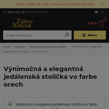
Zľava v košíku do 10% | Doprava ZADARMO nad 80€
0905 430 367
Po-Pia 8-18 hod.
0
0,00 €
Menu
Úvod
Stoličky
Jedálenské drevené stoličky
Výnimočná a elegantná
jedálenská stolička vo farbe orech
Výnimočná a elegantná
jedálenská stolička vo farbe
orech