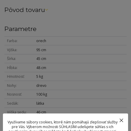
Pôvod tovaru
Parametre
Farba
orech
Výška
95 cm
Šírka
45 cm
Hĺbka
48 cm
Hmotnosť
5 kg
Nohy
drevo
Nosnosť
100 kg
Sedák
látka
Výška sedu
46 cm
Využívame súbory cookies, ktoré nám pomáhajú zlepšovať služby
pre Vás. Výberom možnosti SÚHLASÍM udeľujete súhlas s ich