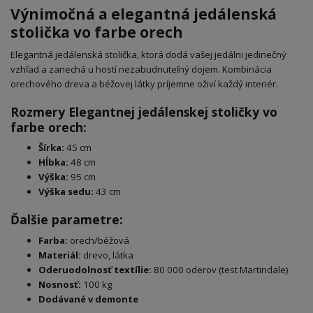
Výnimočná a elegantná jedálenská
stolička vo farbe orech
Elegantná jedálenská stolička, ktorá dodá vašej jedálni jedinečný
vzhľad a zanechá u hostí nezabudnuteľný dojem. Kombinácia
orechového dreva a béžovej látky príjemne oživí každý interiér.
Rozmery Elegantnej jedálenskej stoličky vo
farbe orech:
Šírka:
45 cm
Hĺbka:
48 cm
Výška:
95 cm
Výška sedu:
43 cm
Ďalšie parametre:
Farba:
orech/béžová
Materiál:
drevo, látka
Oderuodolnosť textílie:
80 000 oderov (test Martindale)
Nosnosť:
100 kg
Dodávané v demonte