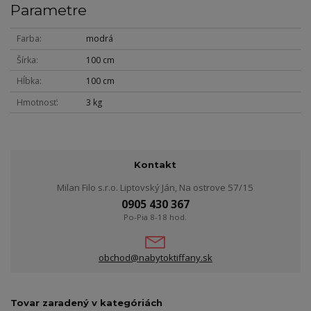
Parametre
Farba
modrá
Šírka
100 cm
Hĺbka
100 cm
Hmotnosť
3 kg
Kontakt
Milan Filo s.r.o. Liptovský Ján, Na ostrove 57/15
0905 430 367
Po-Pia 8-18 hod.
obchod@nabytoktiffany.sk
Tovar zaradený v kategóriách