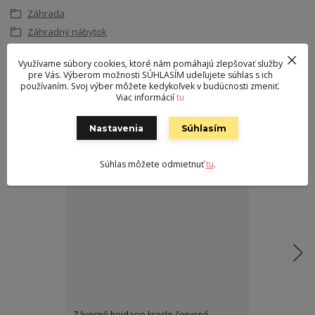
Záhrada
Záhradný nábytok
Využívame súbory cookies, ktoré nám pomáhajú zlepšovať služby
Súvisiaci tovar
2
pre Vás. Výberom možnosti SÚHLASÍM udeľujete súhlas s ich
používaním. Svoj výber môžete kedykoľvek v budúcnosti zmeniť.
Viac informácií
tu
Nastavenia
Súhlasím
Súhlas môžete odmietnuť
tu
.
Závesné hojdacie kreslo červené
Závesné hojda