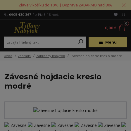
Zľava v košíku do 10% | Doprava ZADARMO nad 80€
0905 430 367
Po-Pia 8-18 hod.
0
0,00 €
Menu
Úvod
Záhrada
Záhradný nábytok
Závesné hojdacie kreslo modré
Závesné hojdacie kreslo
modré