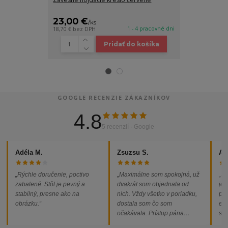
siete, biele
23,00 €
15,00 €
/
ks
/
ks
1 - 4 pracovné dni
18,70 €
bez DPH
12,20 €
bez DP
Pridať do košíka
GOOGLE RECENZIE ZÁKAZNÍKOV
4.8
5 recenzií · Google
Adéla M.
Zsuzsu S.
Al
„Rýchle doručenie, poctivo
„Maximálne som spokojná, už
„So
zabalené. Stôl je pevný a
dvakrát som objednala od
jed
stabilný, presne ako na
nich. Vždy všetko v poriadku,
pod
obrázku.“
dostala som čo som
ext
očakávala. Prístup pána
som
majiteľa super, objednávka
od