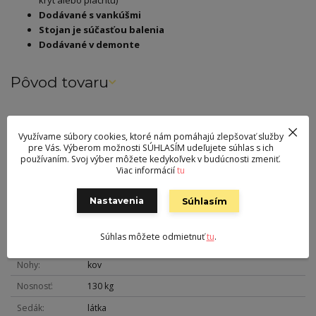
Dodávané s vankúšmi
Stojan je súčasťou balenia
Dodávané v demonte
Pôvod tovaru
Parametre
Využívame súbory cookies, ktoré nám pomáhajú zlepšovať služby
pre Vás. Výberom možnosti SÚHLASÍM udeľujete súhlas s ich
Farba
biela
používaním. Svoj výber môžete kedykoľvek v budúcnosti zmeniť.
Viac informácií
tu
Výška
195 cm
Šírka
105 cm
Nastavenia
Súhlasím
Hĺbka
105 cm
Súhlas môžete odmietnuť
tu
.
Hmotnosť
19 kg
Nohy
kov
Nosnosť
130 kg
Sedák
látka