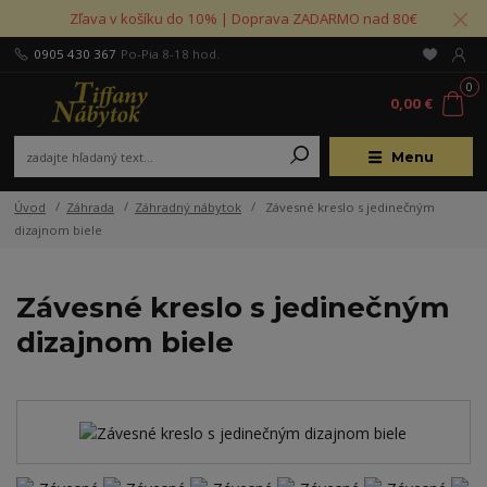
Zľava v košíku do 10% | Doprava ZADARMO nad 80€
0905 430 367
Po-Pia 8-18 hod.
0
0,00 €
Menu
Úvod
Záhrada
Záhradný nábytok
Závesné kreslo s jedinečným
dizajnom biele
Závesné kreslo s jedinečným
dizajnom biele