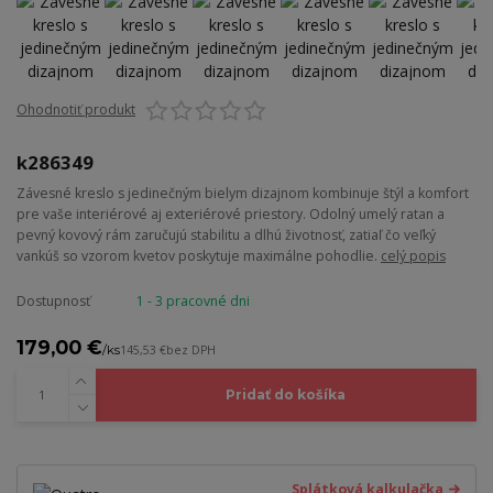
Ohodnotiť produkt
k286349
Závesné kreslo s jedinečným bielym dizajnom kombinuje štýl a komfort
pre vaše interiérové aj exteriérové priestory. Odolný umelý ratan a
pevný kovový rám zaručujú stabilitu a dlhú životnosť, zatiaľ čo veľký
vankúš so vzorom kvetov poskytuje maximálne pohodlie.
celý popis
Dostupnosť
1 - 3 pracovné dni
179,00 €
/
ks
145,53 €
bez DPH
Pridať do košíka
Splátková kalkulačka