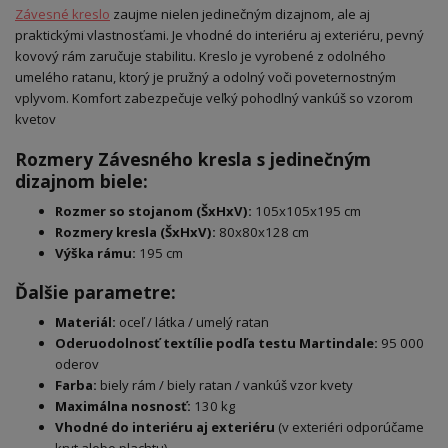
Závesné kreslo
zaujme nielen jedinečným dizajnom, ale aj
praktickými vlastnosťami. Je vhodné do interiéru aj exteriéru, pevný
kovový rám zaručuje stabilitu. Kreslo je vyrobené z odolného
umelého ratanu, ktorý je pružný a odolný voči poveternostným
vplyvom. Komfort zabezpečuje veľký pohodlný vankúš so vzorom
kvetov
Rozmery Závesného kresla s jedinečným
dizajnom biele:
Rozmer so stojanom (ŠxHxV):
105x105x195 cm
Rozmery kresla (ŠxHxV):
80x80x128 cm
Výška rámu:
195 cm
Ďalšie parametre:
Materiál:
oceľ / látka / umelý ratan
Oderuodolnosť textílie podľa testu Martindale:
95 000
oderov
Farba:
biely rám / biely ratan / vankúš vzor kvety
Maximálna nosnosť:
130 kg
Vhodné do interiéru aj exteriéru
(v exteriéri odporúčame
kryt alebo plachtu)