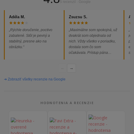
5 recenzií · Google
Adéla M.
Zsuzsu S.
Al
„Rýchle doručenie, poctivo
„Maximálne som spokojná, už
„So
zabalené. Stôl je pevný a
dvakrát som objednala od
jed
stabilný, presne ako na
nich. Vždy všetko v poriadku,
pod
obrázku.“
dostala som čo som
ext
očakávala. Prístup pána
som
majiteľa super, objednávka
od
vybavená rýchlo a bez
←
→
problémov. Vrele odporúčam!“
➔ Zobraziť všetky recenzie na Google
HODNOTENIA A RECENZIE