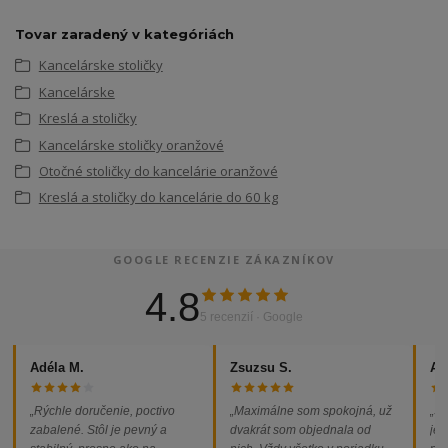
Tovar zaradený v kategóriách
Kancelárske stoličky
Kancelárske
Kreslá a stoličky
Kancelárske stoličky oranžové
Otočné stoličky do kancelárie oranžové
Kreslá a stoličky do kancelárie do 60 kg
GOOGLE RECENZIE ZÁKAZNÍKOV
4.8
5 recenzií · Google
Adéla M.
Zsuzsu S.
Al
„Rýchle doručenie, poctivo
„Maximálne som spokojná, už
„So
zabalené. Stôl je pevný a
dvakrát som objednala od
jed