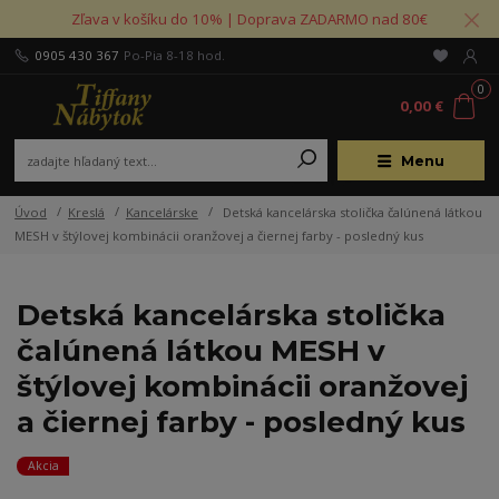
Zľava v košíku do 10% | Doprava ZADARMO nad 80€
0905 430 367
Po-Pia 8-18 hod.
0
0,00 €
Menu
Úvod
Kreslá
Kancelárske
Detská kancelárska stolička čalúnená látkou
MESH v štýlovej kombinácii oranžovej a čiernej farby - posledný kus
Detská kancelárska stolička
čalúnená látkou MESH v
štýlovej kombinácii oranžovej
a čiernej farby - posledný kus
Akcia