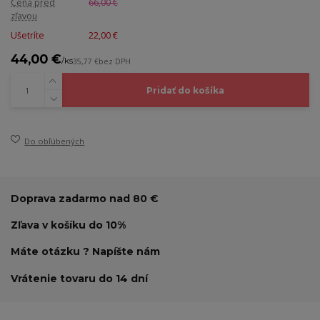
Cena pred
66,00 €
zľavou
Ušetríte
22,00 €
44,00 €
/
ks
35,77 €
bez DPH
Pridať do košíka
Do obľúbených
Doprava zadarmo nad 80 €
Zľava v košíku do 10%
Máte otázku ? Napíšte nám
Vrátenie tovaru do 14 dní