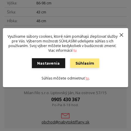
Výška
86-98 cm
Šírka
43 cm
Hĺbka
48 cm
Hmotnosť
7 kg
Využívame súbory cookies, ktoré nám pomáhajú zlepšovať služby
Nosnosť
60 kg
pre Vás. Výberom možnosti SÚHLASÍM udeľujete súhlas s ich
používaním. Svoj výber môžete kedykoľvek v budúcnosti zmeniť.
Sedák
látka
Viac informácií
tu
Výška sedu
42-54 cm
Nastavenia
Súhlasím
Súhlas môžete odmietnuť
tu
.
Kontakt
Milan Filo s.r.o. Liptovský Ján, Na ostrove 57/15
0905 430 367
Po-Pia 8-18 hod.
obchod@nabytoktiffany.sk