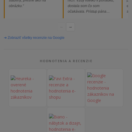
stabilný, presne ako na
nich. Vždy všetko v poriadku,
pod
obrázku.“
dostala som čo som
ext
očakávala. Prístup pána
som
majiteľa super, objednávka
od
vybavená rýchlo a bez
←
→
problémov. Vrele odporúčam!“
➔ Zobraziť všetky recenzie na Google
HODNOTENIA A RECENZIE