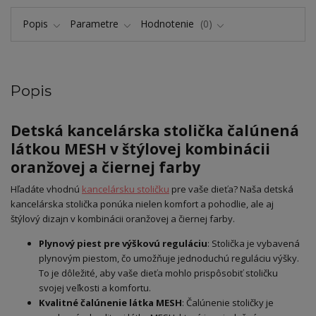
Popis
Parametre
Hodnotenie
0
Popis
Detská kancelárska stolička čalúnená
látkou MESH v štýlovej kombinácii
oranžovej a čiernej farby
Hľadáte vhodnú
kancelársku stoličku
pre vaše dieťa? Naša detská
kancelárska stolička ponúka nielen komfort a pohodlie, ale aj
štýlový dizajn v kombinácii oranžovej a čiernej farby.
Plynový piest pre výškovú reguláciu
: Stolička je vybavená
plynovým piestom, čo umožňuje jednoduchú reguláciu výšky.
To je dôležité, aby vaše dieťa mohlo prispôsobiť stoličku
svojej veľkosti a komfortu.
Kvalitné čalúnenie látka MESH
: Čalúnenie stoličky je