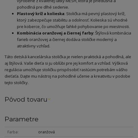
vyrobené z kvalitnej látky MESH, ktorá je priedušná a
pohodlná pre dlhé sedenie.
Plastový kríž a kolieska
: Stolička má pevný plastový kríž,
ktorý zabezpečuje stabilitu a odolnosť. Kolieska sú vhodné
pre koberce, čo umožňuje ľahké pohybovanie po miestnosti.
Kombinácia oranžovej a čiernej farby
: Štýlová kombinácia
farieb oranžovej a čiernej dodáva stoličke moderný a
atraktívny vzhľad.
Táto detská kancelárska stolička je nielen praktická a pohodlná, ale
aj štýlová. Vaše dieťa si ju obľúbi pre jej komfort a vzhľad. Výšková
regulácia umožňuje stoličku prispôsobiť rastúcim potrebám vášho
dieťaťa. Dajte mu nástroj na pohodlné učenie a kreativitu v podobe
tejto stoličky.
Pôvod tovaru
Parametre
Farba
oranžová