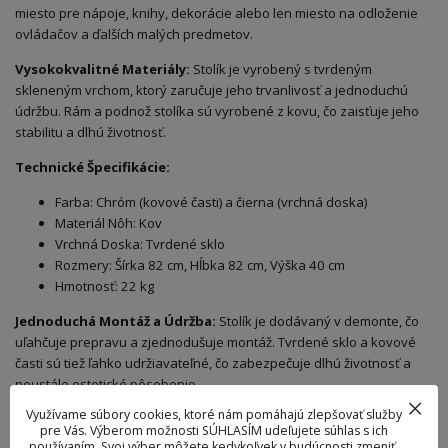
miesto pre nápoje, knihy, dekorácie alebo len miesto na odloženie
ovládačov a ďalších malých predmetov.
Vysokokvalitné Materiály:
Stolík je vyrobený s tvrdeným
skleneným vrchom, ktorý zaručuje jeho trvanlivosť a jednoduchú
údržbu. Rám a podnož stolíka sú vyrobené z kovu, čo zaisťuje jeho
stabilitu a dlhú životnosť.
Technické Špecifikácie:
Farba: Chróm (kovové časti) a čierna (vrchná doska)
Materiál Nôh: Kov
Vrchná Doska: Tvrdené sklo
Rozmery: Šírka 82 cm, Hĺbka 82 cm, Výška 40 cm
Hmotnosť: 22 kg
Jednoduchá Montáž a Údržba:
Stolík je dodávaný v demonte, čo
uľahčuje prepravu a zjednodušuje montáž. Tvrdené sklo a kovové
časti sú tiež ľahko udržiavateľné, čo zabezpečuje dlhú životnosť a
neustále estetické pôsobenie.
Využívame súbory cookies, ktoré nám pomáhajú zlepšovať služby
Konferenčný stolík je ideálny pre každý interiér, kde dominuje
pre Vás. Výberom možnosti SÚHLASÍM udeľujete súhlas s ich
moderný alebo klasický štýl. Jeho univerzálny a elegantný vzhľad
používaním. Svoj výber môžete kedykoľvek v budúcnosti zmeniť.