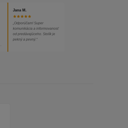
Jana M.
„Odporúčam! Super
komunikácia a informovanosť
od predávajúceho. Stolík je
pekný a pevný.“
ed