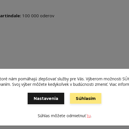
artindale:
100 000 oderov
ké aj tvrdé podlahy
ktoré nám pomáhajú zlepšovať služby pre Vás. Výberom možnosti S
ívaním. Svoj výber môžete kedykoľvek v budúcnosti zmeniť. Viac infor
Nastavenia
Súhlasím
Súhlas môžete odmietnuť
tu
.