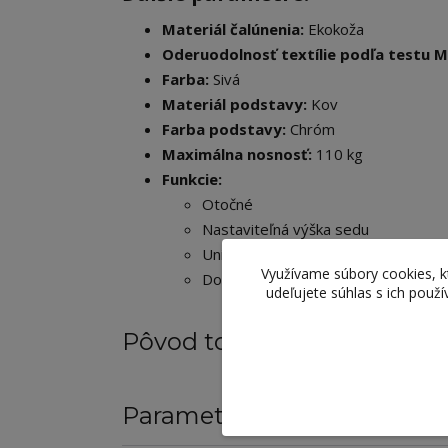
Materiál čalúnenia:
Ekokoža
Oderuodolnosť textílie podľa testu M
Farba:
Sivá
Materiál podstavy:
Kov
Farba podstavy:
Chróm
Maximálna nosnosť:
110 kg
Funkcie:
Otočné
Nastaviteľná výška sedu
Univerzálne kolieska vhodné na mäk
Využívame súbory cookies, 
Dodávané v demonte
udeľujete súhlas s ich použ
Pôvod tovaru
Parametre