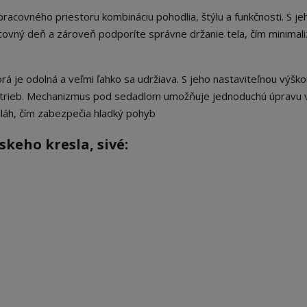
racovného priestoru kombináciu pohodlia, štýlu a funkčnosti. S je
covný deň a zároveň podporíte správne držanie tela, čím minimali
orá je odolná a veľmi ľahko sa udržiava. S jeho nastaviteľnou výšk
potrieb. Mechanizmus pod sedadlom umožňuje jednoduchú úpravu 
láh, čím zabezpečia hladký pohyb
keho kresla, sivé: