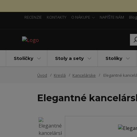
RECENZIE
KONTAKTY
O NÁKUPE
NAPÍŠTE NÁM
Blog
Stoličky
Stoly a sety
Stolíky
Úvod
Kreslá
Kancelárske
Elegantné kancelá
Elegantné kancelársk