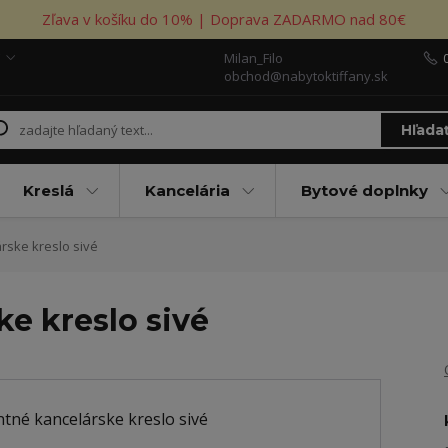
Zľava v košíku do 10% | Doprava ZADARMO nad 80€
Milan_Filo
obchod@nabytoktiffany.sk
Hľada
Kreslá
Kancelária
Bytové doplnky
rske kreslo sivé
e kreslo sivé