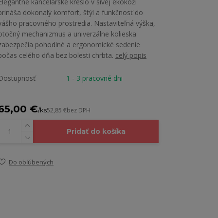
Elegantné kancelárske kreslo v sivej ekokoži
prináša dokonalý komfort, štýl a funkčnosť do
vášho pracovného prostredia. Nastaviteľná výška,
otočný mechanizmus a univerzálne kolieska
zabezpečia pohodlné a ergonomické sedenie
počas celého dňa bez bolesti chrbta.
celý popis
Dostupnosť
1 - 3 pracovné dni
65,00 €
/
ks
52,85 €
bez DPH
Pridať do košíka
Do obľúbených