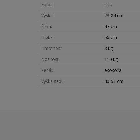
Farba
sivá
Výška
73-84 cm
Šírka
47 cm
Hĺbka
56 cm
Hmotnosť
8 kg
Nosnosť
110 kg
Sedák
ekokoža
Výška sedu
40-51 cm