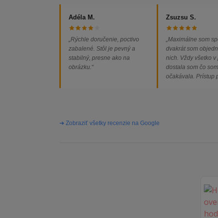
Adéla M.
Zsuzsu S.
„Rýchle doručenie, poctivo
„Maximálne som sp
zabalené. Stôl je pevný a
dvakrát som objedn
stabilný, presne ako na
nich. Vždy všetko v
obrázku.“
dostala som čo so
očakávala. Prístup
majiteľa super, obj
vybavená rýchlo a 
problémov. Vrele o
➔ Zobraziť všetky recenzie na Google