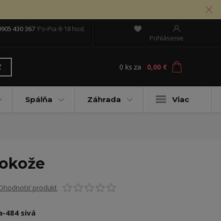
0905 430 367
Po-Pia 8-18 hod.
Prihlásenie
0
ks
za
0,00 €
ť
Spálňa
Záhrada
Viac
kokože
Ohodnotiť produkt
a-484 sivá