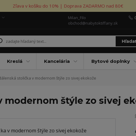
Zľava v košíku do 10% | Doprava ZADARMO nad 80€
Milan_Filo
obchod@nabytoktiffany.sk
Hľada
Kreslá
Kancelária
Bytové doplnky
dálenská stolička v modernom štýle zo sivej ekokože
 v modernom štýle zo sivej e