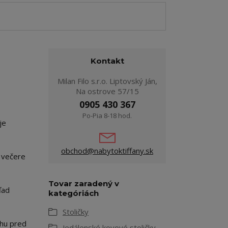
Kontakt
Milan Filo s.r.o. Liptovský Ján,
Na ostrove 57/15
0905 430 367
Po-Pia 8-18 hod.
je
obchod@nabytoktiffany.sk
é večere
Tovar zaradený v
ľad
kategóriách
Stoličky
ahu pred
Jedálenské kovové stoličky