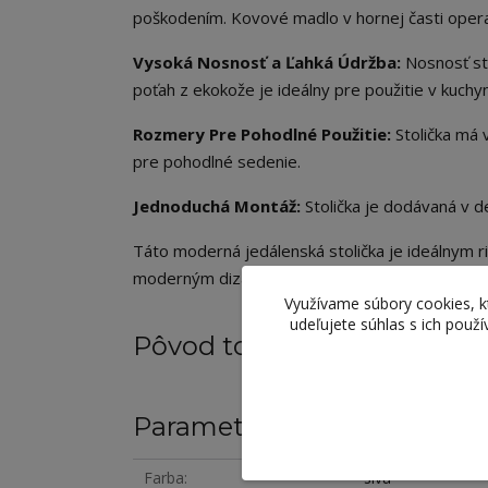
poškodením. Kovové madlo v hornej časti operad
Vysoká Nosnosť a Ľahká Údržba:
Nosnosť sto
poťah z ekokože je ideálny pre použitie v kuchyn
Rozmery Pre Pohodlné Použitie:
Stolička má 
pre pohodlné sedenie.
Jednoduchá Montáž:
Stolička je dodávaná v
Táto moderná jedálenská stolička je ideálnym r
moderným dizajnom a poskytuje pohodlné a štý
Využívame súbory cookies, 
udeľujete súhlas s ich použ
Pôvod tovaru
Parametre
Farba
sivá