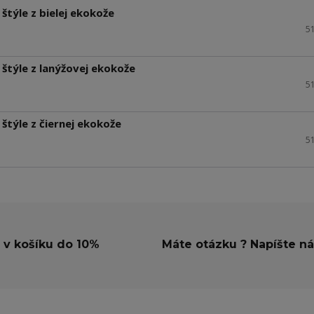
štýle z bielej ekokože
5
štýle z lanýžovej ekokože
5
štýle z čiernej ekokože
5
 v košíku do 10%
Máte otázku ? Napíšte n