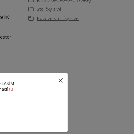
Stoličky sivé
teľný
Kovové stoličky sivé
iestor
ÚHLASÍM
mácií
tu