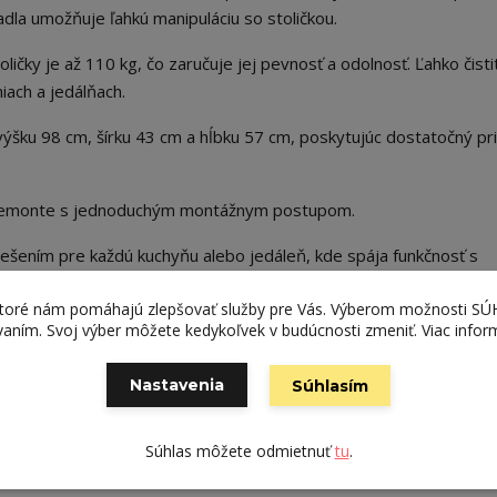
la umožňuje ľahkú manipuláciu so stoličkou.
ličky je až 110 kg, čo zaručuje jej pevnosť a odolnosť. Ľahko čisti
iach a jedálňach.
výšku 98 cm, šírku 43 cm a hĺbku 57 cm, poskytujúc dostatočný pr
 demonte s jednoduchým montážnym postupom.
iešením pre každú kuchyňu alebo jedáleň, kde spája funkčnosť s
lové sedenie.
ktoré nám pomáhajú zlepšovať služby pre Vás. Výberom možnosti S
ívaním. Svoj výber môžete kedykoľvek v budúcnosti zmeniť. Viac infor
Nastavenia
Súhlasím
Súhlas môžete odmietnuť
tu
.