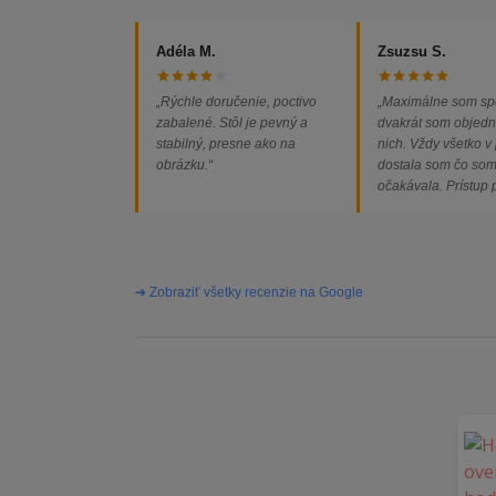
Adéla M.
Zsuzsu S.
„Rýchle doručenie, poctivo
„Maximálne som sp
zabalené. Stôl je pevný a
dvakrát som objedn
stabilný, presne ako na
nich. Vždy všetko v
obrázku.“
dostala som čo so
očakávala. Prístup
majiteľa super, obj
vybavená rýchlo a 
problémov. Vrele o
➔ Zobraziť všetky recenzie na Google