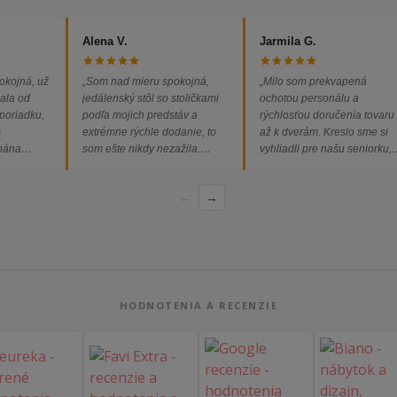
Alena V.
Jarmila G.
okojná, už
„Som nad mieru spokojná,
„Milo som prekvapená
ala od
jedálenský stôl so stoličkami
ochotou personálu a
 poriadku,
podľa mojich predstáv a
rýchlosťou doručenia tovaru
m
extrémne rýchle dodanie, to
až k dverám. Kreslo sme si
 pána
som ešte nikdy nezažila.
vyhliadli pre našu seniorku,
ednávka
Určite odporúčam každému.“
nakoľko má kreslo vysoký s
bez
a pre vstávanie je to oveľa
←
→
dporúčam!“
ľahšie.“
HODNOTENIA A RECENZIE