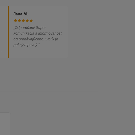
Jana M.
„Odporúčam! Super
komunikácia a informovanosť
od predávajúceho. Stolík je
pekný a pevný.“
ed