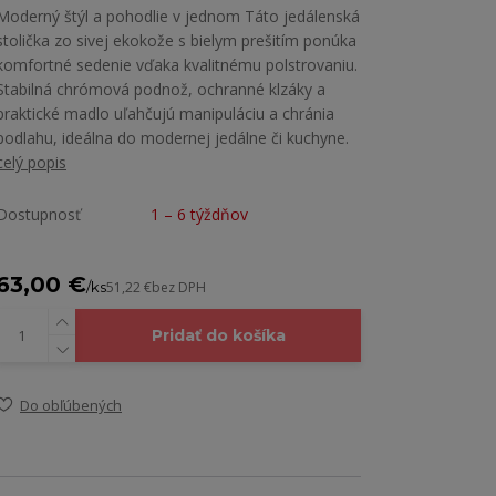
Moderný štýl a pohodlie v jednom Táto jedálenská
stolička zo sivej ekokože s bielym prešitím ponúka
komfortné sedenie vďaka kvalitnému polstrovaniu.
Stabilná chrómová podnož, ochranné klzáky a
praktické madlo uľahčujú manipuláciu a chránia
podlahu, ideálna do modernej jedálne či kuchyne.
celý popis
Dostupnosť
1 – 6 týždňov
63,00 €
/
ks
51,22 €
bez DPH
Pridať do košíka
Do obľúbených