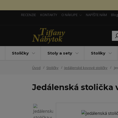
RECENZIE
KONTAKTY
O NÁKUPE
NAPÍŠTE NÁM
Blog
Stoličky
Stoly a sety
Stolíky
Úvod
Stoličky
Jedálenské kovové stoličky
Je
Jedálenská stolička