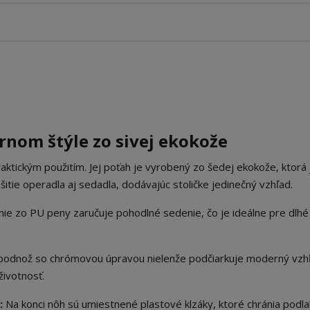
rnom štýle zo sivej ekokože
ktickým použitím. Jej poťah je vyrobený zo šedej ekokože, ktorá 
tie operadla aj sedadla, dodávajúc stoličke jedinečný vzhľad.
ie zo PU peny zaručuje pohodlné sedenie, čo je ideálne pre dlh
odnož so chrómovou úpravou nielenže podčiarkuje moderný vzh
 životnosť.
:
Na konci nôh sú umiestnené plastové klzáky, ktoré chránia podl