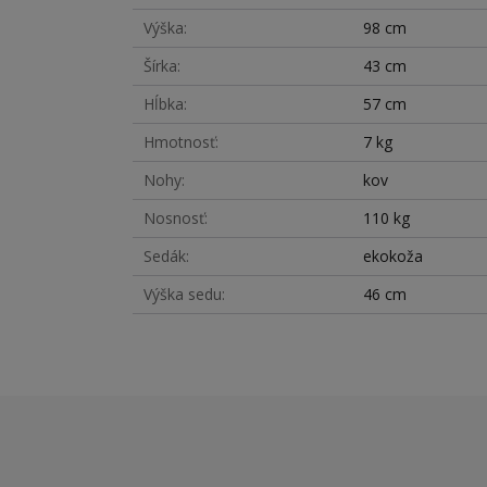
Výška
98 cm
Šírka
43 cm
Hĺbka
57 cm
Hmotnosť
7 kg
Nohy
kov
Nosnosť
110 kg
Sedák
ekokoža
Výška sedu
46 cm