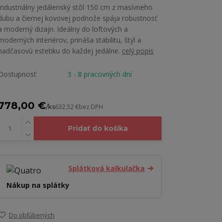
Industriálny jedálenský stôl 150 cm z masívneho
dubu a čiernej kovovej podnože spája robustnosť
a moderný dizajn. Ideálny do loftových a
moderných interiérov, prináša stabilitu, štýl a
nadčasovú estetiku do každej jedálne.
celý popis
Dostupnosť
3 - 8 pracovných dní
778,00 €
/
ks
632,52 €
bez DPH
Pridať do košíka
Splátková kalkulačka
Nákup na splátky
Do obľúbených