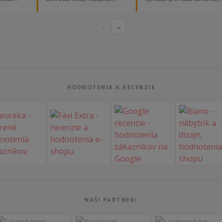
ednávka
Určite odporúčam každému.“
nakoľko má kreslo vysoký s
bez
a pre vstávanie je to oveľa
←
→
dporúčam!“
ľahšie.“
HODNOTENIA A RECENZIE
NAŠI PARTNERI