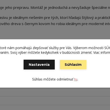
je jeho prepravu. Montáž je jednoduchá a nevyžaduje špeciálne n
sívu je ideálnym riešením pre tých, ktorí hľadajú štýlový a praktic
bového dreva s čiernym kovom ho robia ideálnym pre moderné inte
ktoré nám pomáhajú zlepšovať služby pre Vás. Výberom možnosti S
ívaním. Svoj výber môžete kedykoľvek v budúcnosti zmeniť. Viac infor
Nastavenia
Súhlasím
Súhlas môžete odmietnuť
tu
.