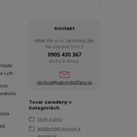
Kontakt
Milan Filo s.r.o. Liptovský Ján,
Na ostrove 57/15
0905 430 367
Po-Pia 8-18 hod.
 hľadá
e Loft.
obchod@nabytoktiffany.sk
osti
hodnotu.
Tovar zaradený v
kategóriách
tola.
Stoly a sety
tôl
Jedálenské kovové a
moderné