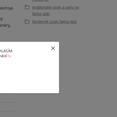
Jedálenské stoly a sety vo
ástroje.
farbe dub
ký
Moderné stoly farba dub
riéry,
ÚHLASÍM
mácií
tu