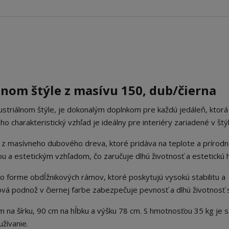
álnom štýle z masívu 150, dub/čierna
ustriálnom štýle, je dokonalým doplnkom pre každú jedáleň, ktorá
 charakteristický vzhľad je ideálny pre interiéry zariadené v štýl
 z masívneho dubového dreva, ktoré pridáva na teplote a prírodn
 a estetickým vzhľadom, čo zaručuje dlhú životnosť a estetickú 
o forme obdĺžnikových rámov, ktoré poskytujú vysokú stabilitu a
ová podnož v čiernej farbe zabezpečuje pevnosť a dlhú životnosť s
na šírku, 90 cm na hĺbku a výšku 78 cm. S hmotnosťou 35 kg je s
žívanie.