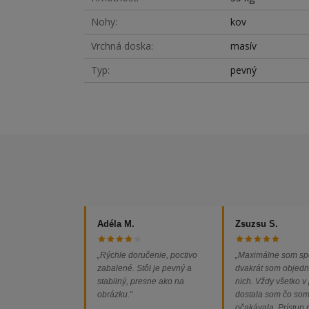
Nohy
kov
Vrchná doska
masív
Typ
pevný
Adéla M.
Zsuzsu S.
„Rýchle doručenie, poctivo
„Maximálne som sp
zabalené. Stôl je pevný a
dvakrát som objedn
stabilný, presne ako na
nich. Vždy všetko v
obrázku.“
dostala som čo so
očakávala. Prístup