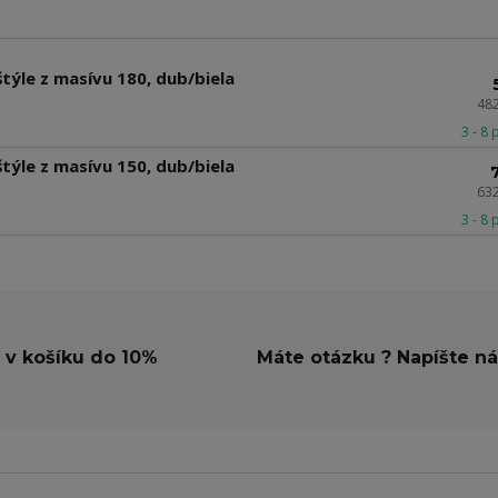
štýle z masívu 180, dub/biela
48
3 - 8
štýle z masívu 150, dub/biela
63
3 - 8
 v košíku do 10%
Máte otázku ? Napíšte n