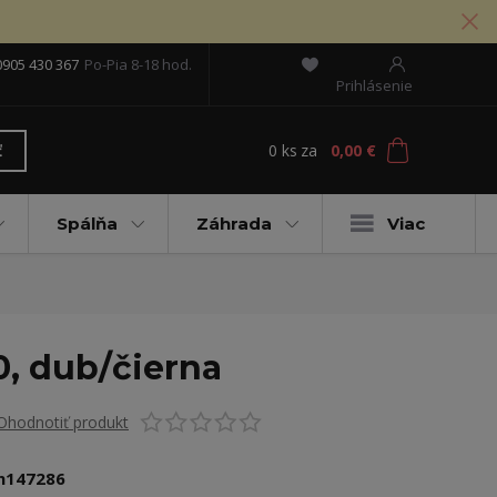
0905 430 367
Po-Pia 8-18 hod.
Prihlásenie
0
ks
za
0,00 €
ť
Spálňa
Záhrada
Viac
0, dub/čierna
Ohodnotiť produkt
n147286