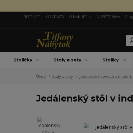
RECENZIE
KONTAKTY
O NÁKUPE
NAPÍŠTE NÁM
Blog
Stoličky
Stoly a sety
Stolíky
Úvod
Stoly a sety
Jedálenské kovové a modern
Jedálenský stôl v in