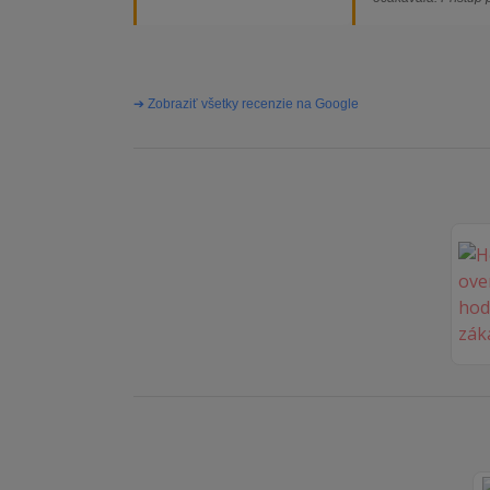
majiteľa super, obj
vybavená rýchlo a 
problémov. Vrele o
➔ Zobraziť všetky recenzie na Google