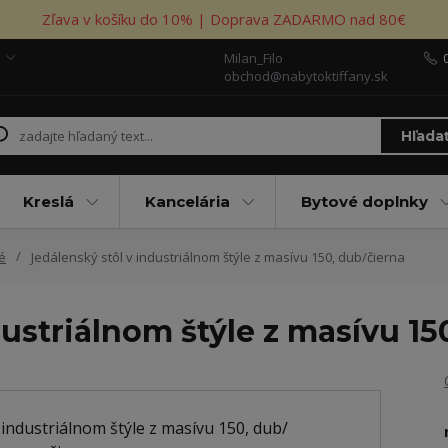
Zľava v košíku do 10% | Doprava ZADARMO nad 80€
Milan_Filo
obchod@nabytoktiffany.sk
Hľada
Kreslá
Kancelária
Bytové doplnky
é
Jedálenský stôl v industriálnom štýle z masívu 150, dub/čierna
dustriálnom štýle z masívu 15