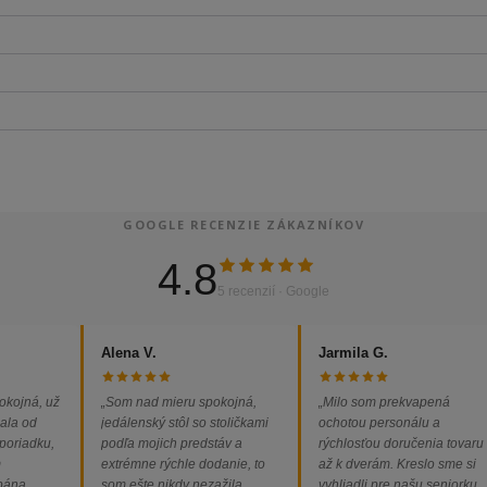
GOOGLE RECENZIE ZÁKAZNÍKOV
4.8
5 recenzií · Google
Alena V.
Jarmila G.
okojná, už
„Som nad mieru spokojná,
„Milo som prekvapená
ala od
jedálenský stôl so stoličkami
ochotou personálu a
 poriadku,
podľa mojich predstáv a
rýchlosťou doručenia tovaru
m
extrémne rýchle dodanie, to
až k dverám. Kreslo sme si
 pána
som ešte nikdy nezažila.
vyhliadli pre našu seniorku,