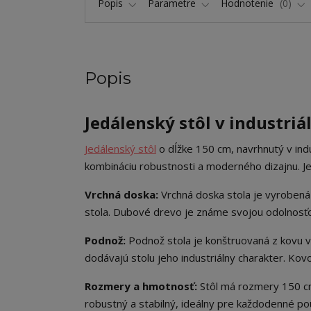
Popis
Parametre
Hodnotenie
0
Popis
Jedálenský stôl v industri
Jedálenský stôl
o dĺžke 150 cm, navrhnutý v ind
kombináciu robustnosti a moderného dizajnu. Jeho
Vrchná doska:
Vrchná doska stola je vyrobená
stola. Dubové drevo je známe svojou odolnosťou
Podnož:
Podnož stola je konštruovaná z kovu v
dodávajú stolu jeho industriálny charakter. Kov
Rozmery a hmotnosť:
Stôl má rozmery 150 cm 
robustný a stabilný, ideálny pre každodenné pou