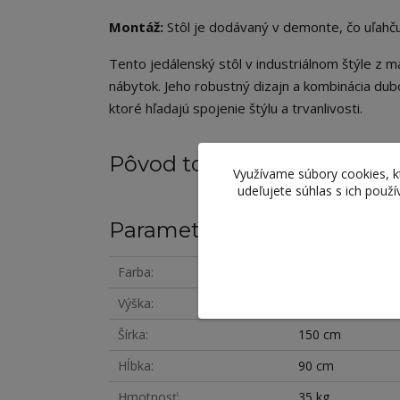
Montáž:
Stôl je dodávaný v demonte, čo uľahču
Tento jedálenský stôl v industriálnom štýle z ma
nábytok. Jeho robustný dizajn a kombinácia du
ktoré hľadajú spojenie štýlu a trvanlivosti.
Pôvod tovaru
Využívame súbory cookies, 
udeľujete súhlas s ich použ
Parametre
Farba
dub
Výška
78 cm
Šírka
150 cm
Hĺbka
90 cm
Hmotnosť
35 kg