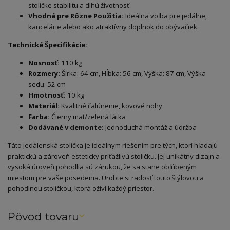
stoličke stabilitu a dlhú životnosť.
Vhodná pre Rôzne Použitia:
Ideálna voľba pre jedálne,
kancelárie alebo ako atraktívny doplnok do obývačiek.
Technické Špecifikácie:
Nosnosť:
110 kg
Rozmery:
Šírka: 64 cm, Hĺbka: 56 cm, Výška: 87 cm, Výška
sedu: 52 cm
Hmotnosť:
10 kg
Materiál:
Kvalitné čalúnenie, kovové nohy
Farba:
Čierny mat/zelená látka
Dodávané v demonte:
Jednoduchá montáž a údržba
Táto jedálenská stolička je ideálnym riešením pre tých, ktorí hľadajú
praktickú a zároveň esteticky príťažlivú stoličku. Jej unikátny dizajn a
vysoká úroveň pohodlia sú zárukou, že sa stane obľúbeným
miestom pre vaše posedenia. Urobte si radosť touto štýlovou a
pohodlnou stoličkou, ktorá oživí každý priestor.
Pôvod tovaru