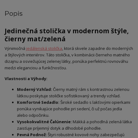
Popis
Jedinečná stolička v modernom štýle,
čierny mat/zelená
Výnimočná
jedálenská stolička
, ktorá skvele zapadne do moderných
a štýlových interiérov. Táto stolička, v kombinácii čierneho matného
dizajnu a osviežujúcej zelenej látky, ponúka perfektnú rovnováhu
medzi eleganciou a funkčnosťou.
Vlastnosti a Výhody:
Moderný Vzhľad:
Čierny matný rám s kontrastnou zelenou
látkou poskytuje stoličke sofistikovaný a trendy vzhľad.
Komfortné Sedadlo:
Široké sedadlo s lakťovými opierkami
ponúka vynikajúce pohodlie pri sedení, či už počas jedla
alebo odpočinku.
Vysokokvalitné Čalúnenie:
Mäkká a pohodlná zelená látka
zaisťuje príjemný dotyk a dlhodobé pohodlie.
Pevná Podnož:
Štyri robustné kovové nohy zabezpečujú