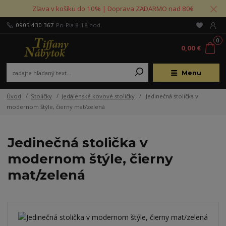
Zľava v košíku do 10% | Doprava ZADARMO nad 80€
0905 430 367
Po-Pia 8-18 hod.
0
0,00 €
Menu
Úvod
Stoličky
Jedálenské kovové stoličky
Jedinečná stolička v
modernom štýle, čierny mat/zelená
Jedinečná stolička v
modernom štýle, čierny
mat/zelená