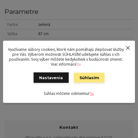
Parametre
Farba
zelená
Výška
87 cm
Šírka
64 cm
Využívame súbory cookies, ktoré nám pomáhajú zlepšovať služby
Hĺbka
56 cm
pre Vás. Výberom možnosti SÚHLASÍM udeľujete súhlas s ich
používaním. Svoj výber môžete kedykoľvek v budúcnosti zmeniť.
Hmotnosť
10 kg
Viac informácií
tu
Nohy
kov
Nastavenia
Súhlasím
Nosnosť
110 kg
Sedák
látka
Súhlas môžete odmietnuť
tu
.
Výška sedu
52 cm
Kontakt
Milan Filo s.r.o. Liptovský Ján, Na ostrove 57/15