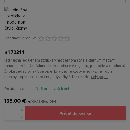
Ohodnotiť produkt
n172311
Jedinečná jedálenská stolička v modernom štýle s čiernym matným
rámom a zeleným čalúnením kombinuje eleganciu, pohodlie a odolnosť.
Široké sedadlo, lakťové opierky a pevné kovové nohy z nej robia
ideálny doplnok do jedálne, obývačky či kancelárie.
celý popis
Dostupnosť
3 - 8 pracovných dní
135,00 €
/
ks
109,76 €
bez DPH
Pridať do košíka