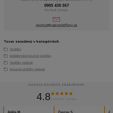
0905 430 367
Po-Pia 8-18 hod.
obchod@nabytoktiffany.sk
Tovar zaradený v kategóriách
Stoličky
Jedálenské kovové stoličky
Stoličky zelené
Kovové stoličky zelené
GOOGLE RECENZIE ZÁKAZNÍKOV
4.8
5 recenzií · Google
Adéla M.
Zsuzsu S.
Al