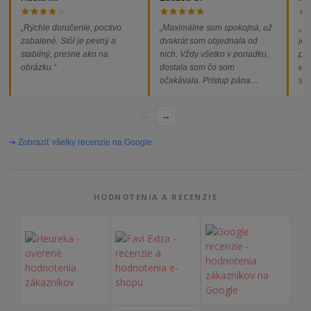
„Rýchle doručenie, poctivo
„Maximálne som spokojná, už
„So
zabalené. Stôl je pevný a
dvakrát som objednala od
jed
stabilný, presne ako na
nich. Vždy všetko v poriadku,
pod
obrázku.“
dostala som čo som
ext
očakávala. Prístup pána
som
majiteľa super, objednávka
od
vybavená rýchlo a bez
←
→
problémov. Vrele odporúčam!“
➔ Zobraziť všetky recenzie na Google
HODNOTENIA A RECENZIE