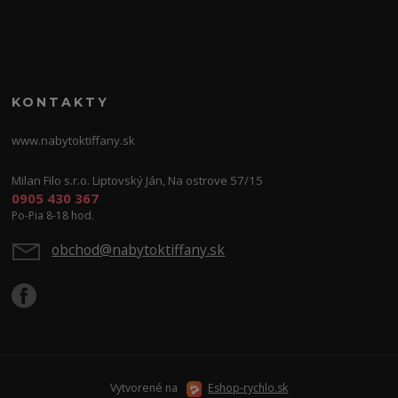
KONTAKTY
www.nabytoktiffany.sk
Milan Filo s.r.o. Liptovský Ján, Na ostrove 57/15
0905 430 367
Po-Pia 8-18 hod.
obchod@nabytoktiffany.sk
Vytvorené na
Eshop-rychlo.sk