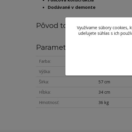
Dodávané v demonte
Pôvod tovaru
Využívame súbory cookies, 
udeľujete súhlas s ich použ
Parametre
Farba
dub sonoma
Výška
175 cm
Šírka
57 cm
Hĺbka
34 cm
Hmotnosť
36 kg