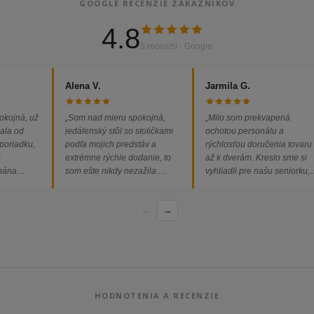
GOOGLE RECENZIE ZÁKAZNÍKOV
4.8
5 recenzií · Google
Alena V.
Jarmila G.
okojná, už
„Som nad mieru spokojná,
„Milo som prekvapená
ala od
jedálenský stôl so stoličkami
ochotou personálu a
 poriadku,
podľa mojich predstáv a
rýchlosťou doručenia tovaru
m
extrémne rýchle dodanie, to
až k dverám. Kreslo sme si
 pána
som ešte nikdy nezažila.
vyhliadli pre našu seniorku,
ednávka
Určite odporúčam každému.“
nakoľko má kreslo vysoký s
bez
a pre vstávanie je to oveľa
←
→
dporúčam!“
ľahšie.“
HODNOTENIA A RECENZIE