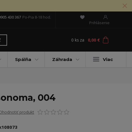
0905 430 367
Po-Pia 8-18 hod.
Prihlásenie
0
ks
za
0,00 €
ť
Spálňa
Záhrada
Viac
 sonoma, 004
Ohodnotiť produkt
k108073