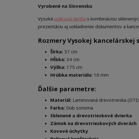
Vyrobené na Slovensku
Vysoká
policová skriňa
s kombináciou sklenenýc
prezentáciu aj uskladnenie dokumentov a kance
Rozmery Vysokej kancelárskej s
Šírka:
57 cm
Hĺbka:
34 cm
Výška:
175 cm
Hrúbka materiálu:
16 mm
Ďalšie parametre:
Materiál:
Laminovaná drevotrieska (DTD
Farba:
Dub sonoma
Sklenené a drevotrieskové dvierka
Zámok na drevotrieskových dverách
Kovové úchytky
Policová konštrukcia