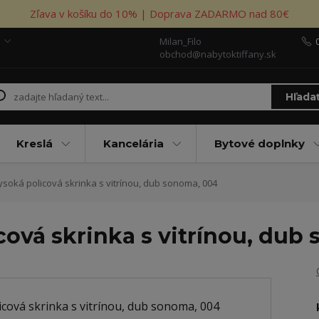
Zľava v košíku do 10% | Doprava ZADARMO nad 80€
Milan_Filo
obchod@nabytoktiffany.sk
Hľada
Kreslá
Kancelária
Bytové doplnky
ysoká policová skrinka s vitrínou, dub sonoma, 004
cová skrinka s vitrínou, dub