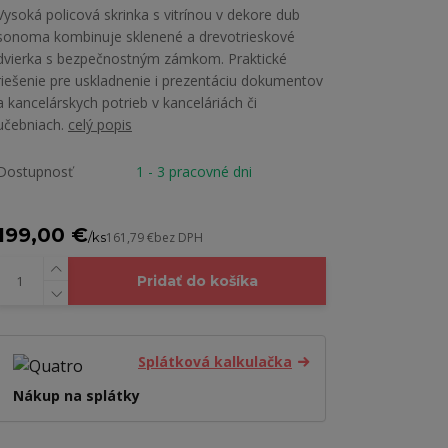
Vysoká policová skrinka s vitrínou v dekore dub
sonoma kombinuje sklenené a drevotrieskové
dvierka s bezpečnostným zámkom. Praktické
riešenie pre uskladnenie i prezentáciu dokumentov
a kancelárskych potrieb v kanceláriách či
učebniach.
celý popis
Dostupnosť
1 - 3 pracovné dni
199,00 €
/
ks
161,79 €
bez DPH
Pridať do košíka
Splátková kalkulačka
Nákup na splátky