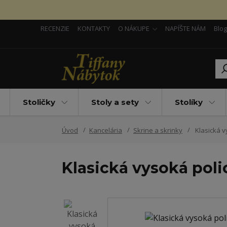
RECENZIE
KONTAKTY
O NÁKUPE
NAPÍŠTE NÁM
Blog
Stoličky
Stoly a sety
Stolíky
Úvod
Kancelária
Skrine a skrinky
Klasická v
Klasická vysoká poli