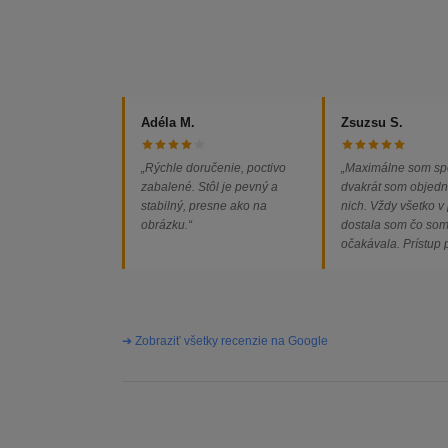
Adéla M.
Zsuzsu S.
„Rýchle doručenie, poctivo
„Maximálne som sp
zabalené. Stôl je pevný a
dvakrát som objedn
stabilný, presne ako na
nich. Vždy všetko v
obrázku.“
dostala som čo so
očakávala. Prístup
majiteľa super, obj
vybavená rýchlo a 
problémov. Vrele o
➔ Zobraziť všetky recenzie na Google