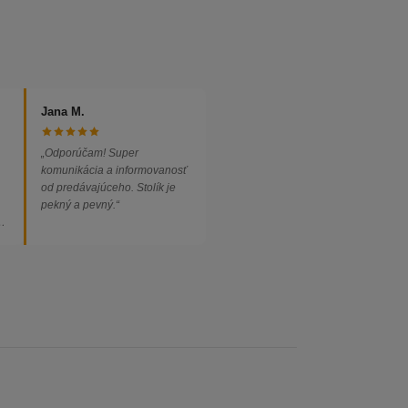
Jana M.
„Odporúčam! Super
komunikácia a informovanosť
od predávajúceho. Stolík je
pekný a pevný.“
ed