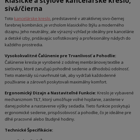
Klasické a štýlové kancelárske kreslo,
sivá/čierna
Toto
kancelárske kreslo
, predstavené v atraktívnej sivo-čiernej
farebnej kombinácii, je vrcholom klasického štýlu a moderného
dizajnu. Jeho neutrálny, ale výrazný vzhľad je ideálny pre kancelárie
a detské izby, pridávajúc sofistikovaný a profesionálny nádych do
každého prostredia.
Vysokokvalitné Čalúnenie pre Trvanlivosť a Pohodlie:
Čalúnenie kresla je vyrobené z odolnej membránovej textílie a
sieťoviny, ktoré zaručujú pohodlné sedenie a dlhodobú odolnosť.
Tieto materiály sú navrhnuté tak, aby vydržali každodenné
používanie a zároveň poskytovali maximálny komfort.
Ergonomický Dizajn a Nastaviteľné Funkcie:
Kreslo je vybavené
mechanizmom TILT, ktorý umožňuje voľné hojdanie, zaistenie v
danej polohe a nastavenie výšky sedadla. Tieto funkcie poskytujú
ergonomické sedenie, prispôsobivosť a pohodlie, čo je ideálne pre
dlhé pracovné alebo študijné hodiny.
Technické Špecifikácie: