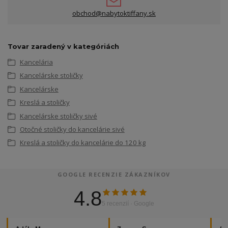
obchod@nabytoktiffany.sk
Tovar zaradený v kategóriách
Kancelária
Kancelárske stoličky
Kancelárske
Kreslá a stoličky
Kancelárske stoličky sivé
Otočné stoličky do kancelárie sivé
Kreslá a stoličky do kancelárie do 120 kg
GOOGLE RECENZIE ZÁKAZNÍKOV
4.8
5 recenzií · Google