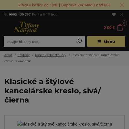
Zľava v košíku do 10% | Doprava ZADARMO nad 80€
0905 430 367
Po-Pia 8-18 hod.
0
0,00 €
Menu
Úvod
Stoličky
Kancelárske stoličky
Klasické a štýlové kancelárske
kreslo, sivá/čierna
Klasické a štýlové
kancelárske kreslo, sivá/
čierna