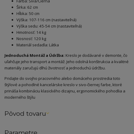
Farba: Sivá/Čierna
Šírka: 62 cm
Hĺbka: 50 cm
Výška: 107-116 cm (nastaviteľná)
Výška sedu: 45-54 cm (nastaviteľná)
Hmotnosť: 14 kg
Nosnosť: 120 kg
Materiál sedadla: Látka
Jednoduchá Montáž a Údržba:
Kreslo je dodávané v demonte, čo
uľahčuje jeho transport a montáž. Jeho odolná konštrukcia a kvalitné
materiály zaručujú dlhú životnosť a jednoduchú údržbu.
Pridajte do svojho pracovného alebo domáceho prostredia toto
štýlové a pohodlné kancelárske kreslo v sivo-čiernej farbe, ktoré
prináša kombináciu klasického dizajnu, ergonomického pohodlia a
moderného štýlu
Pôvod tovaru
Parametre