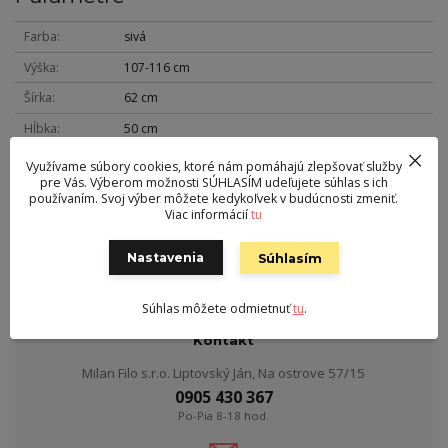
Farba
sivá
Výška
107-116 cm
Šírka
62 cm
Hĺbka
50 cm
Hmotnosť
14 kg
Využívame súbory cookies, ktoré nám pomáhajú zlepšovať služby
pre Vás. Výberom možnosti SÚHLASÍM udeľujete súhlas s ich
Nosnosť
120 kg
používaním. Svoj výber môžete kedykoľvek v budúcnosti zmeniť.
Viac informácií
tu
Sedák
látka
Výška sedu
45-54 cm
Nastavenia
Súhlasím
Súhlas môžete odmietnuť
tu
.
Kontakt
Milan Filo s.r.o. Liptovský Ján, Na ostrove 57/15
0905 430 367
Po-Pia 8-18 hod.