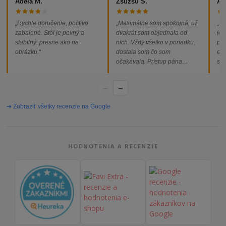
Adéla M.
Zsuzsu S.
Al
„Rýchle doručenie, poctivo
„Maximálne som spokojná, už
„So
zabalené. Stôl je pevný a
dvakrát som objednala od
jed
stabilný, presne ako na
nich. Vždy všetko v poriadku,
pod
obrázku.“
dostala som čo som
ext
očakávala. Prístup pána
som
majiteľa super, objednávka
od
vybavená rýchlo a bez
←
→
problémov. Vrele odporúčam!“
➔ Zobraziť všetky recenzie na Google
HODNOTENIA A RECENZIE