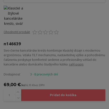
Ohodnotiť produkt
n146639
Sivo-čierne kancelárske kreslo kombinuje klasický dizajn s modernou
ergonómiou. Vďaka TILT mechanizmu, nastaviteľnej výške a pohodlnému
čalúneniu poskytuje komfortné sedenie a profesionálny vzhľad do
kancelárie alebo domáceho študijného kútika.
celý popis
Dostupnosť
3 - 8 pracovných dní
69,00 €
/
ks
56,10 €
bez DPH
Pridať do košíka