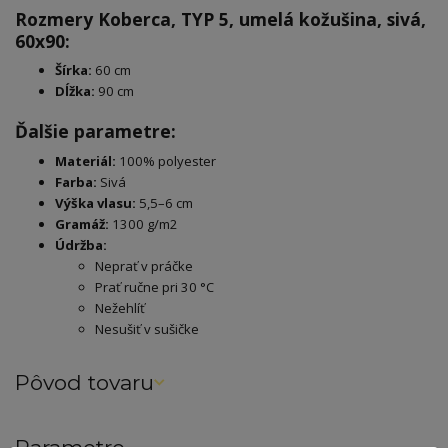
Rozmery Koberca, TYP 5, umelá kožušina, sivá,
60x90:
Šírka:
60 cm
Dĺžka:
90 cm
Ďalšie parametre:
Materiál:
100% polyester
Farba:
Sivá
Výška vlasu:
5,5–6 cm
Gramáž:
1300 g/m2
Údržba:
Neprať v práčke
Prať ručne pri 30 °C
Nežehlíť
Nesušiť v sušičke
Pôvod tovaru
Parametre