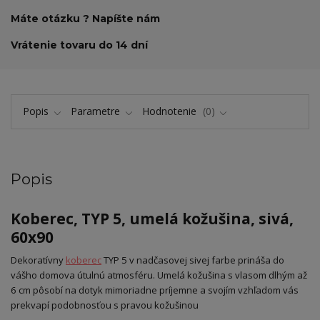
Máte otázku ? Napíšte nám
Vrátenie tovaru do 14 dní
Popis
Parametre
Hodnotenie
0
Popis
Koberec, TYP 5, umelá kožušina, sivá,
60x90
Dekoratívny
koberec
TYP 5 v nadčasovej sivej farbe prináša do
vášho domova útulnú atmosféru. Umelá kožušina s vlasom dlhým až
6 cm pôsobí na dotyk mimoriadne príjemne a svojím vzhľadom vás
prekvapí podobnosťou s pravou kožušinou