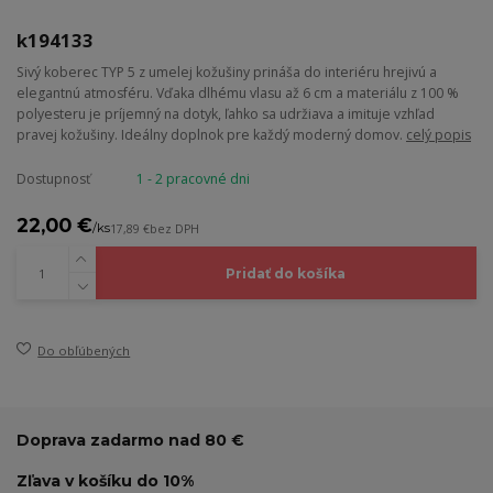
k194133
Sivý koberec TYP 5 z umelej kožušiny prináša do interiéru hrejivú a
elegantnú atmosféru. Vďaka dlhému vlasu až 6 cm a materiálu z 100 %
polyesteru je príjemný na dotyk, ľahko sa udržiava a imituje vzhľad
pravej kožušiny. Ideálny doplnok pre každý moderný domov.
celý popis
Dostupnosť
1 - 2 pracovné dni
22,00 €
/
ks
17,89 €
bez DPH
Pridať do košíka
Do obľúbených
Doprava zadarmo nad 80 €
Zľava v košíku do 10%