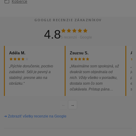
Koberce
GOOGLE RECENZIE ZÁKAZNÍKOV
4.8
5 recenzií · Google
Adéla M.
Zsuzsu S.
Al
„Rýchle doručenie, poctivo
„Maximálne som spokojná, už
„So
zabalené. Stôl je pevný a
dvakrát som objednala od
jed
stabilný, presne ako na
nich. Vždy všetko v poriadku,
pod
obrázku.“
dostala som čo som
ext
očakávala. Prístup pána
som
majiteľa super, objednávka
od
vybavená rýchlo a bez
←
→
problémov. Vrele odporúčam!“
➔ Zobraziť všetky recenzie na Google