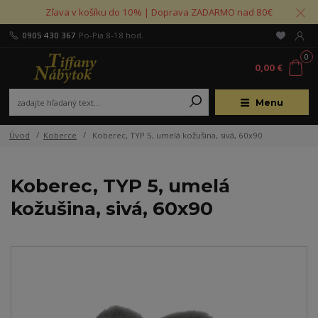
Zľava v košíku do 10% | Doprava ZADARMO nad 80€
0905 430 367
Po-Pia 8-18 hod.
0
0,00 €
Menu
Úvod
Koberce
Koberec, TYP 5, umelá kožušina, sivá, 60x90
Koberec, TYP 5, umelá
kožušina, sivá, 60x90