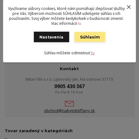
Využívame súbory cookies, ktoré nám pomáhajú zlepšovať služby
Farba
sivá
pre Vás. Výberom možnosti SÚHLASÍM udeľujete súhlas s ich
používaním. Svoj výber môžete kedykoľvek v budúcnosti zmeniť.
Výška
5,5-6 cm
Viac informácií
tu
Šírka
60 cm
Nastavenia
Súhlasím
Hmotnosť
1 kg
Súhlas môžete odmietnuť
tu
.
Kontakt
Milan Filo s.r.o. Liptovský Ján, Na ostrove 57/15
0905 430 367
Po-Pia 8-18 hod.
obchod@nabytoktiffany.sk
Tovar zaradený v kategóriách