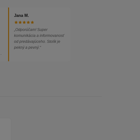
Jana M.
„Odporúčam! Super
komunikácia a informovanosť
od predávajúceho. Stolík je
pekný a pevný.“
ed