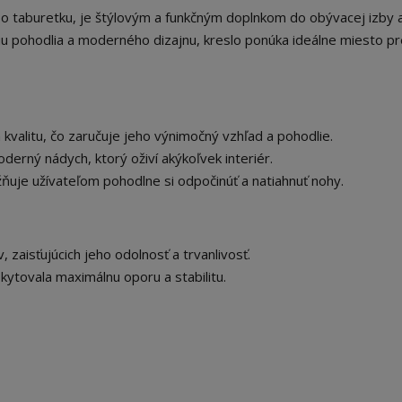
 o taburetku, je štýlovým a funkčným doplnkom do obývacej izby 
ciu pohodlia a moderného dizajnu, kreslo ponúka ideálne miesto pr
 kvalitu, čo zaručuje jeho výnimočný vzhľad a pohodlie.
derný nádych, ktorý oživí akýkoľvek interiér.
uje užívateľom pohodlne si odpočinúť a natiahnuť nohy.
 zaisťujúcich jeho odolnosť a trvanlivosť.
skytovala maximálnu oporu a stabilitu.