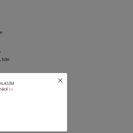
je
y
, kde
ÚHLASÍM
mácií
tu