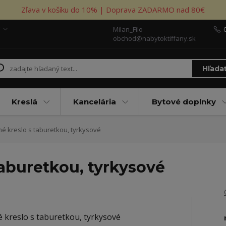
Zľava v košíku do 10% | Doprava ZADARMO nad 80€
Milan_Filo
obchod@nabytoktiffany.sk
Hľada
Kreslá
Kancelária
Bytové doplnky
é kreslo s taburetkou, tyrkysové
taburetkou, tyrkysové