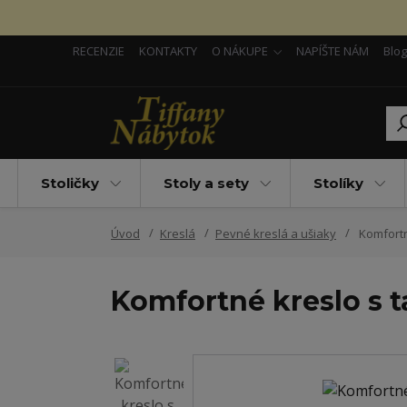
RECENZIE
KONTAKTY
O NÁKUPE
NAPÍŠTE NÁM
Blog
Stoličky
Stoly a sety
Stolíky
Úvod
Kreslá
Pevné kreslá a ušiaky
Komfortn
Komfortné kreslo s 