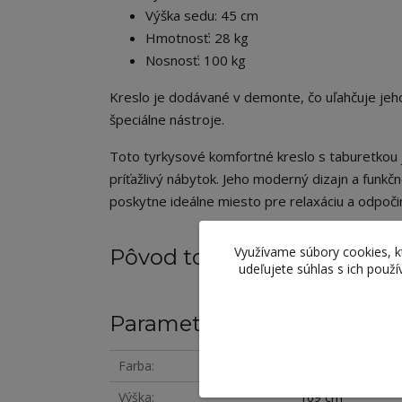
Výška sedu: 45 cm
Hmotnosť: 28 kg
Nosnosť: 100 kg
Kreslo je dodávané v demonte, čo uľahčuje je
špeciálne nástroje.
Toto tyrkysové komfortné kreslo s taburetkou j
príťažlivý nábytok. Jeho moderný dizajn a funk
poskytne ideálne miesto pre relaxáciu a odpoči
Využívame súbory cookies, 
Pôvod tovaru
udeľujete súhlas s ich použ
Parametre
Farba
modrá
Výška
109 cm