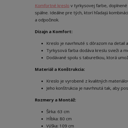
Komfortné kreslo
v tyrkysovej farbe, doplnené
spálne. Ideálne pre tých, ktorí hľadajú kombiná
a odpočinok.
Dizajn a Komfort:
Kreslo je navrhnuté s dôrazom na detail a
Tyrkysová farba dodáva kreslu svieži a mo
Dodávané spolu s taburetkou, ktorá umožň
Materiál a Konštrukcia:
Kreslo je vyrobené z kvalitných materiálov,
Jeho konštrukcia je navrhnutá tak, aby po
Rozmery a Montáž:
Šírka: 63 cm
Hĺbka: 80 cm
Výška: 109 cm