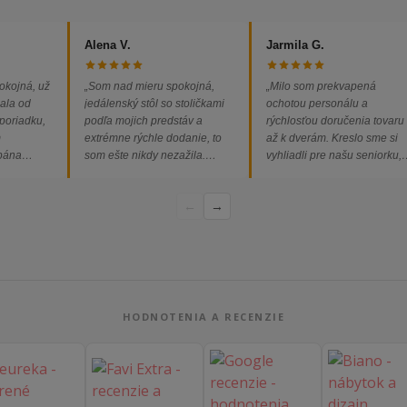
Alena V.
Jarmila G.
okojná, už
„Som nad mieru spokojná,
„Milo som prekvapená
ala od
jedálenský stôl so stoličkami
ochotou personálu a
 poriadku,
podľa mojich predstáv a
rýchlosťou doručenia tovaru
m
extrémne rýchle dodanie, to
až k dverám. Kreslo sme si
 pána
som ešte nikdy nezažila.
vyhliadli pre našu seniorku,
ednávka
Určite odporúčam každému.“
nakoľko má kreslo vysoký s
bez
a pre vstávanie je to oveľa
←
→
dporúčam!“
ľahšie.“
HODNOTENIA A RECENZIE