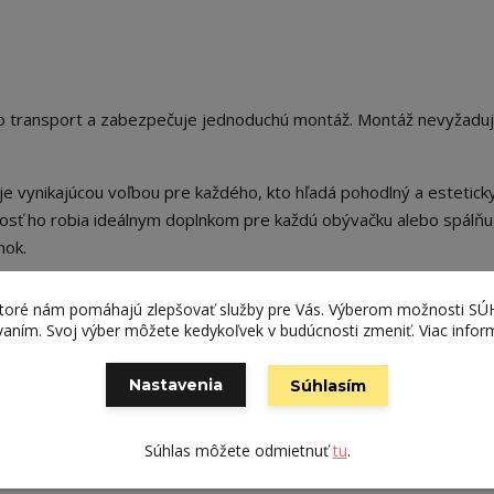
ho transport a zabezpečuje jednoduchú montáž. Montáž nevyžadu
e vynikajúcou voľbou pre každého, kto hľadá pohodlný a estetick
čnosť ho robia ideálnym doplnkom pre každú obývačku alebo spálňu
nok.
ktoré nám pomáhajú zlepšovať služby pre Vás. Výberom možnosti S
ívaním. Svoj výber môžete kedykoľvek v budúcnosti zmeniť. Viac infor
Nastavenia
Súhlasím
Súhlas môžete odmietnuť
tu
.