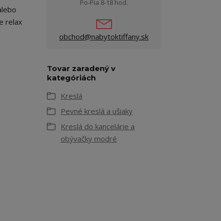
Po-Pia 8-18 hod.
alebo
e relax
obchod@nabytoktiffany.sk
Tovar zaradený v
kategóriách
Kreslá
Pevné kreslá a ušiaky
Kreslá do kancelárie a
obývačky modré