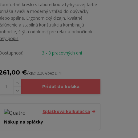
Komfortné kreslo s taburetkou v tyrkysovej farbe
prináša svieži a moderný vzhľad do obývačky
alebo spálne. Ergonomický dizajn, kvalitné
čalúnenie a stabilná konštrukcia kombinujú
pohodlie, štýl a odolnosť pre relax a odpočinok.
celý popis
Dostupnosť
3 - 8 pracovných dní
261,00 €
/
ks
212,20 €
bez DPH
Pridať do košíka
Splátková kalkulačka
Nákup na splátky