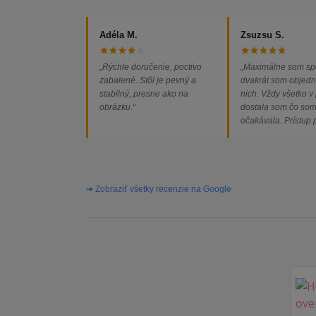
Adéla M.
Zsuzsu S.
„Rýchle doručenie, poctivo
„Maximálne som sp
zabalené. Stôl je pevný a
dvakrát som objedn
stabilný, presne ako na
nich. Vždy všetko v
obrázku.“
dostala som čo so
očakávala. Prístup
majiteľa super, obj
vybavená rýchlo a 
problémov. Vrele o
➔ Zobraziť všetky recenzie na Google