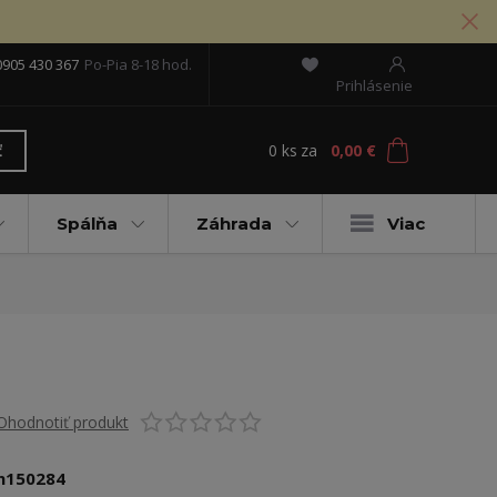
0905 430 367
Po-Pia 8-18 hod.
Prihlásenie
0
ks
za
0,00 €
ť
Spálňa
Záhrada
Viac
Ohodnotiť produkt
n150284