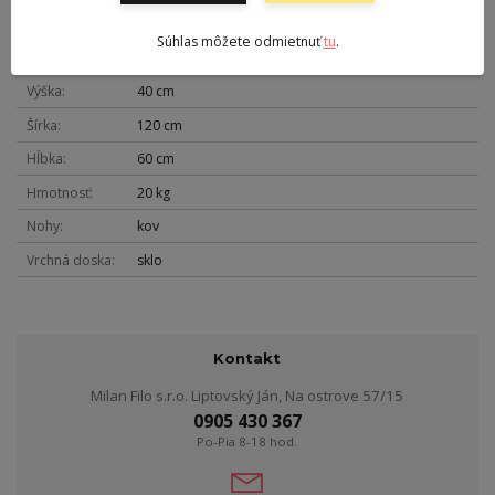
Parametre
Súhlas môžete odmietnuť
tu
.
Farba
zlatá
Výška
40 cm
Šírka
120 cm
Hĺbka
60 cm
Hmotnosť
20 kg
Nohy
kov
Vrchná doska
sklo
Kontakt
Milan Filo s.r.o. Liptovský Ján, Na ostrove 57/15
0905 430 367
Po-Pia 8-18 hod.