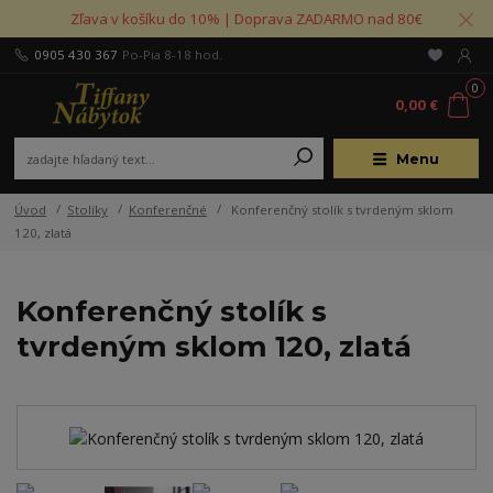
Zľava v košíku do 10% | Doprava ZADARMO nad 80€
0905 430 367
Po-Pia 8-18 hod.
0
0,00 €
Menu
Úvod
Stolíky
Konferenčné
Konferenčný stolík s tvrdeným sklom
120, zlatá
Konferenčný stolík s
tvrdeným sklom 120, zlatá