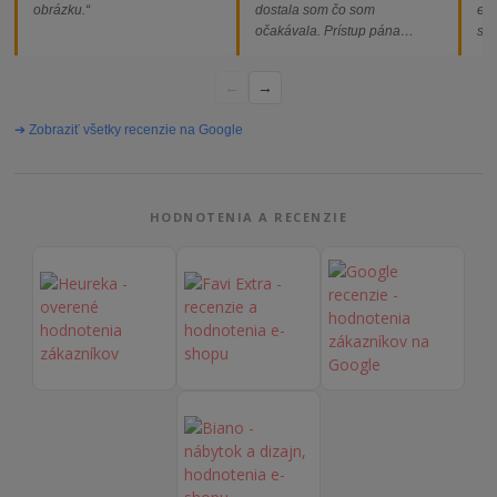
obrázku.“
dostala som čo som
ext
očakávala. Prístup pána
som
majiteľa super, objednávka
od
vybavená rýchlo a bez
←
→
problémov. Vrele odporúčam!“
➔ Zobraziť všetky recenzie na Google
HODNOTENIA A RECENZIE