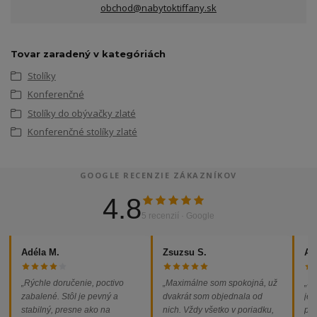
obchod@nabytoktiffany.sk
Tovar zaradený v kategóriách
Stolíky
Konferenčné
Stolíky do obývačky zlaté
Konferenčné stolíky zlaté
GOOGLE RECENZIE ZÁKAZNÍKOV
4.8
5 recenzií · Google
Adéla M.
Zsuzsu S.
Al
„Rýchle doručenie, poctivo
„Maximálne som spokojná, už
„So
zabalené. Stôl je pevný a
dvakrát som objednala od
jed
stabilný, presne ako na
nich. Vždy všetko v poriadku,
pod