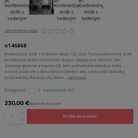
Ohodnotiť produkt
n146868
Konferenčný stolík s tvrdeným sklom 120, zlatá Tento konferenčný stolík
predstavuje vrchol moderného dizajnu, ideálny pre interiéry, kde
dominuje glamour a luxusný štýl. Jeho jedinečná kombinácia zlatej
kovovej podnože a dymového tvrdeného skla z neho robí centrálny
prvok každej obývacej izby alebo ...
celý popis
Dostupnosť
3 - 8 pracovných dní
230,00 €
/
ks
186,99 €
bez DPH
Pridať do košíka