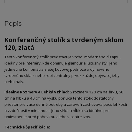
Popis
Konferenčný stolík s tvrdeným sklom
120, zlatá
Tento konferenčný stolík predstavuje vrchol moderného dizajnu,
ideálny pre interiéry, kde dominuje glamour a luxusný štýl. Jeho
jedinečná kombinácia zlatej kovovej podnože a dymového
tvrdeného skla z neho robí centrálny prvok každej obývacej izby
alebo haly.
Ideálne Rozmery a Lehký Vzhľad:
S rozmery 120 cm na šírku, 60
cm na hĺbku a 40 cm na výšku ponúka tento stolík dostatočný
priestor pre vaše denné potreby a zároveň zachováva pocit lehkosti
a vzdušnosti v miestnosti. Jeho šírka a hĺbka sú ideálne pre
umiestnenie pred pohovkou alebo v centre izby.
Technické Špecifikácie: