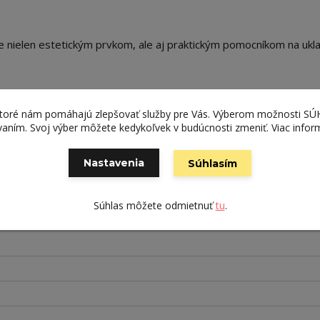
 je nielen estetickým prvkom, ale aj praktickým pomocníkom na ukl
ktoré nám pomáhajú zlepšovať služby pre Vás. Výberom možnosti S
ívaním. Svoj výber môžete kedykoľvek v budúcnosti zmeniť. Viac infor
Nastavenia
Súhlasím
Súhlas môžete odmietnuť
tu
.