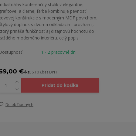
Industriálny konferenčný stolík v elegantnej
grafitovej a čiernej farbe kombinuje pevnosť
kovovej konštrukcie s moderným MDF povrchom.
Štýlový doplnok s dvoma odkladacími úrovňami,
ktorý prináša funkčnosť aj dizajnovú hodnotu do
každého moderného interiéru.
celý popis
Dostupnosť
1 - 2 pracovné dni
69,00 €
/
ks
56,10 €
bez DPH
Pridať do košíka
Do obľúbených