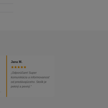
Jana M.
„Odporúčam! Super
komunikácia a informovanosť
od predávajúceho. Stolík je
pekný a pevný.“
ed