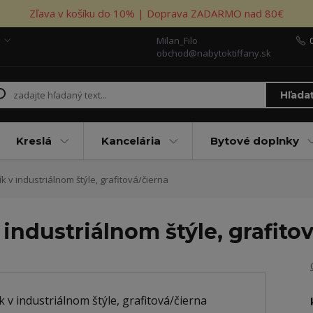
Zľava v košíku do 10% | Doprava ZADARMO nad 80€
Milan_Filo
obchod@nabytoktiffany.sk
Hľada
Kreslá
Kancelária
Bytové doplnky
k v industriálnom štýle, grafitová/čierna
 industriálnom štýle, grafito