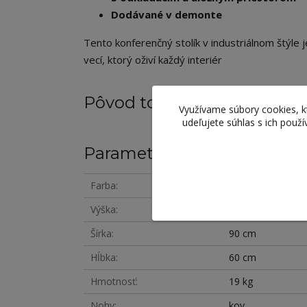
Dodávané v demonte
Tento konferenčný stolík v industriálnom štýle
vecí, ktorý oživí každý interiér
Pôvod tovaru
Využívame súbory cookies, 
udeľujete súhlas s ich použ
Parametre
Farba
sivá
Výška
45 cm
Šírka
90 cm
Hĺbka
60 cm
Hmotnosť
19 kg
Nohy
kov