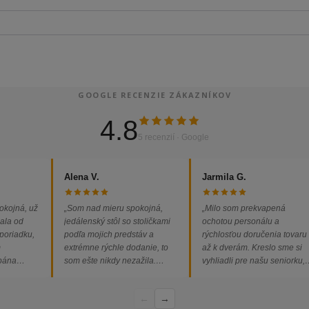
GOOGLE RECENZIE ZÁKAZNÍKOV
4.8
5 recenzií · Google
Alena V.
Jarmila G.
okojná, už
„Som nad mieru spokojná,
„Milo som prekvapená
ala od
jedálenský stôl so stoličkami
ochotou personálu a
 poriadku,
podľa mojich predstáv a
rýchlosťou doručenia tovaru
m
extrémne rýchle dodanie, to
až k dverám. Kreslo sme si
 pána
som ešte nikdy nezažila.
vyhliadli pre našu seniorku,
ednávka
Určite odporúčam každému.“
nakoľko má kreslo vysoký s
bez
a pre vstávanie je to oveľa
←
→
dporúčam!“
ľahšie.“