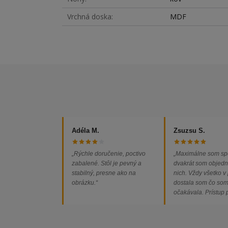
Vrchná doska
MDF
Adéla M.
Zsuzsu S.
„Rýchle doručenie, poctivo
„Maximálne som sp
zabalené. Stôl je pevný a
dvakrát som objedn
stabilný, presne ako na
nich. Vždy všetko v
obrázku.“
dostala som čo so
očakávala. Prístup
majiteľa super, obj
vybavená rýchlo a 
problémov. Vrele o