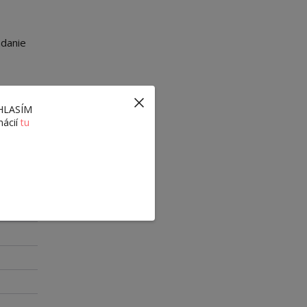
adanie
ÚHLASÍM
mácií
tu