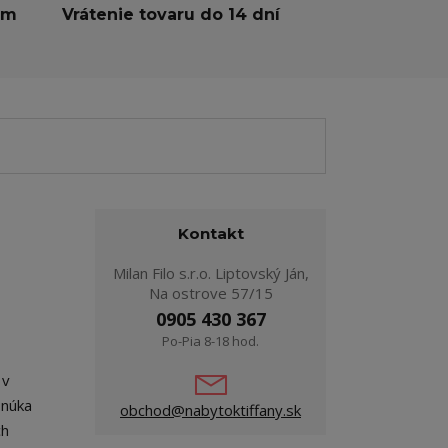
ám
Vrátenie tovaru do 14 dní
Kontakt
Milan Filo s.r.o. Liptovský Ján,
Na ostrove 57/15
0905 430 367
Po-Pia 8-18 hod.
 v
onúka
obchod@nabytoktiffany.sk
ch