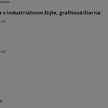
aximum
v industriálnom štýle, grafitová/čierna:
5 cm
 cm
l