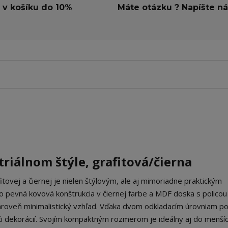
 v košíku do 10%
Máte otázku ? Napíšte n
triálnom štýle, grafitová/čierna
itovej a čiernej je nielen štýlovým, ale aj mimoriadne praktickým
 pevná kovová konštrukcia v čiernej farbe a MDF doska s policou
ároveň minimalistický vzhľad. Vďaka dvom odkladacím úrovniam p
 či dekorácií. Svojím kompaktným rozmerom je ideálny aj do menší