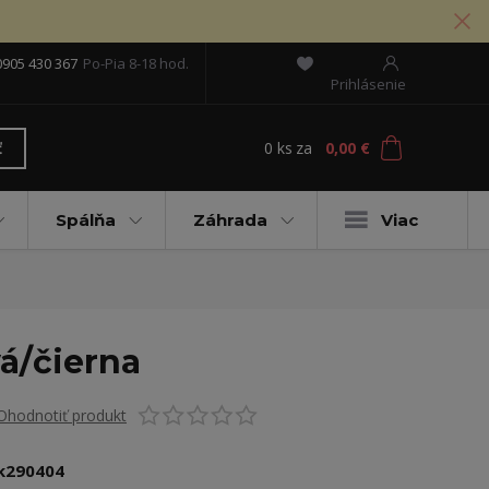
0905 430 367
Po-Pia 8-18 hod.
Prihlásenie
0
ks
za
0,00 €
ť
Spálňa
Záhrada
Viac
vá/čierna
Ohodnotiť produkt
k290404