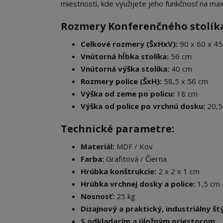
miestností, kde využijete jeho funkčnosť na m
Rozmery Konferenčného stolíka 
Celkové rozmery (ŠxHxV):
90 x 60 x 4
Vnútorná hĺbka stolíka:
56 cm
Vnútorná výška stolíka:
40 cm
Rozmery police (ŠxH):
58,5 x 56 cm
Výška od zeme po policu:
18 cm
Výška od police po vrchnú dosku:
20,5
Technické parametre:
Materiál:
MDF / Kov
Farba:
Grafitová / Čierna
Hrúbka konštrukcie:
2 x 2 x 1 cm
Hrúbka vrchnej dosky a police:
1,5 cm
Nosnosť:
25 kg
Dizajnový a praktický, industriálny štý
S odkladacím a úložným priestorom