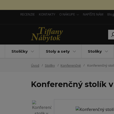
RECENZIE
KONTAKTY
O NÁKUPE
NAPÍŠTE NÁM
Blog
Stoličky
Stoly a sety
Stolíky
Úvod
Stolíky
Konferenčné
Konferenčný stolí
Konferenčný stolík v