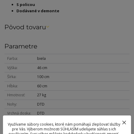
S policou
Dodávané v demonte
Pôvod tovaru
Parametre
Farba
biela
Výška
46 cm
Šírka
100 cm
Hĺbka
60 cm
Hmotnosť
27 kg
Nohy
DTD
Vrchná doska
DTD
Využívame súbory cookies, ktoré nám pomáhajú zlepšovať služby
pre Vás. Výberom možnosti SÚHLASÍM udeľujete súhlas s ich
používaním. Svoj výber môžete kedykoľvek v budúcnosti zmeniť.