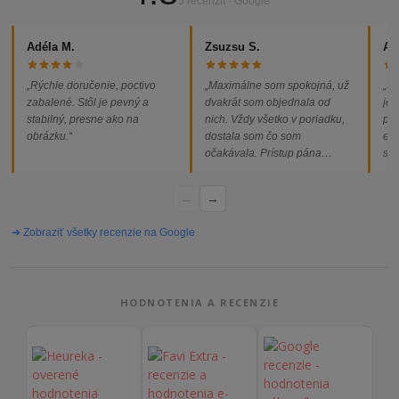
5 recenzií · Google
Adéla M.
Zsuzsu S.
Al
„Rýchle doručenie, poctivo
„Maximálne som spokojná, už
„So
zabalené. Stôl je pevný a
dvakrát som objednala od
jed
stabilný, presne ako na
nich. Vždy všetko v poriadku,
pod
obrázku.“
dostala som čo som
ext
očakávala. Prístup pána
som
majiteľa super, objednávka
od
vybavená rýchlo a bez
←
→
problémov. Vrele odporúčam!“
➔ Zobraziť všetky recenzie na Google
HODNOTENIA A RECENZIE