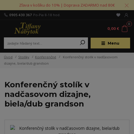
Zľava v košíku do 10% | Doprava ZADARMO nad 80€
0905 430 367
Po-Pia 8-18 hod.
0
0,00 €
Menu
Úvod
Stolíky
Konferenčné
Konferenčný stolík v nadčasovom
dizajne, biela/dub grandson
Konferenčný stolík v
nadčasovom dizajne,
biela/dub grandson