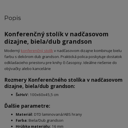
Popis
Konferenčný stolík v nadčasovom
dizajne, biela/dub grandson
Moderný
konferenčný stolík
v nadčasovom dizajne kombinuje bielu
farbu s dekórom dub grandson. Praktická polica poskytuje dostatok
odkladacieho priestoru pre knihy či časopisy. Ideálne riešenie do
obývačky alebo kancelárie
Rozmery Konferenčného stolíka v nadčasovom
dizajne, biela/dub grandson:
ŠxHxV:
100x60x45,5 cm
Ďalšie parametre:
Materiál:
DTD laminovaná/ABS hrany
Farba:
Biela/Dub grandson
Hrúbka materiálu:
16 mm