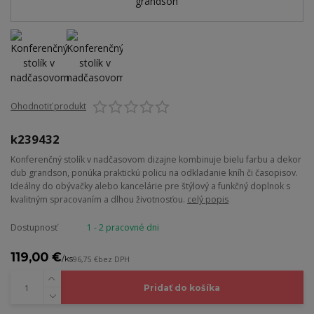
Ohodnotiť produkt
k239432
Konferenčný stolík v nadčasovom dizajne kombinuje bielu farbu a dekor
dub grandson, ponúka praktickú policu na odkladanie kníh či časopisov.
Ideálny do obývačky alebo kancelárie pre štýlový a funkčný doplnok s
kvalitným spracovaním a dlhou životnosťou.
celý popis
Dostupnosť
1 - 2 pracovné dni
119,00 €
/
ks
96,75 €
bez DPH
Pridať do košíka