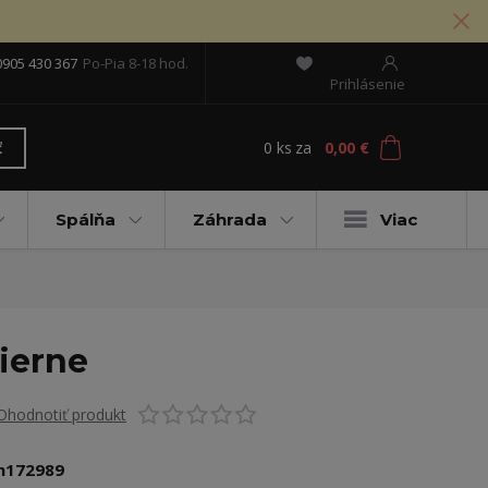
0905 430 367
Po-Pia 8-18 hod.
Prihlásenie
0
ks
za
0,00 €
ť
Spálňa
Záhrada
Viac
ierne
Ohodnotiť produkt
n172989