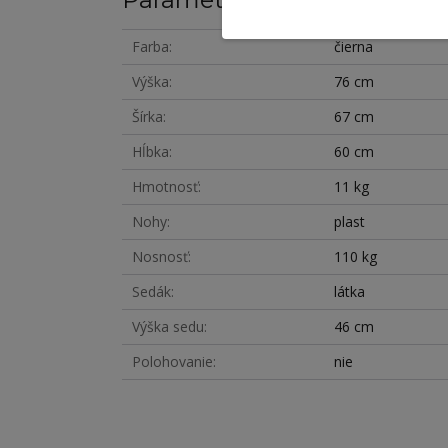
Farba
čierna
Výška
76 cm
Šírka
67 cm
Hĺbka
60 cm
Hmotnosť
11 kg
Nohy
plast
Nosnosť
110 kg
Sedák
látka
Výška sedu
46 cm
Polohovanie
nie