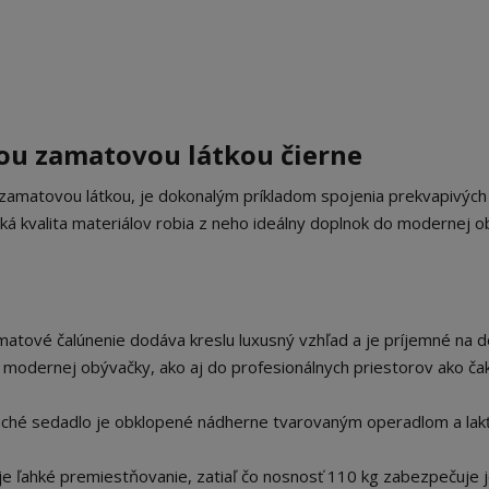
nou zamatovou látkou čierne
u zamatovou látkou, je dokonalým príkladom spojenia prekvapivých 
ká kvalita materiálov robia z neho ideálny doplnok do modernej o
atové čalúnenie dodáva kreslu luxusný vzhľad a je príjemné na d
modernej obývačky, ako aj do profesionálnych priestorov ako ča
ché sedadlo je obklopené nádherne tvarovaným operadlom a lak
 ľahké premiestňovanie, zatiaľ čo nosnosť 110 kg zabezpečuje 