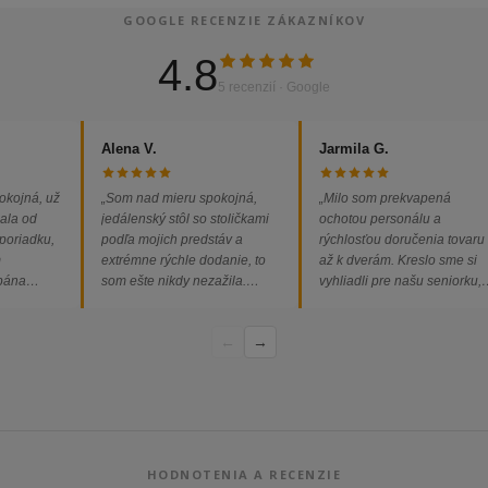
GOOGLE RECENZIE ZÁKAZNÍKOV
4.8
5 recenzií · Google
Alena V.
Jarmila G.
okojná, už
„Som nad mieru spokojná,
„Milo som prekvapená
ala od
jedálenský stôl so stoličkami
ochotou personálu a
 poriadku,
podľa mojich predstáv a
rýchlosťou doručenia tovaru
m
extrémne rýchle dodanie, to
až k dverám. Kreslo sme si
 pána
som ešte nikdy nezažila.
vyhliadli pre našu seniorku,
ednávka
Určite odporúčam každému.“
nakoľko má kreslo vysoký s
bez
a pre vstávanie je to oveľa
←
→
dporúčam!“
ľahšie.“
HODNOTENIA A RECENZIE