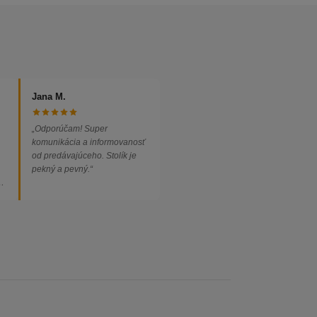
Jana M.
„Odporúčam! Super
komunikácia a informovanosť
od predávajúceho. Stolík je
pekný a pevný.“
ed