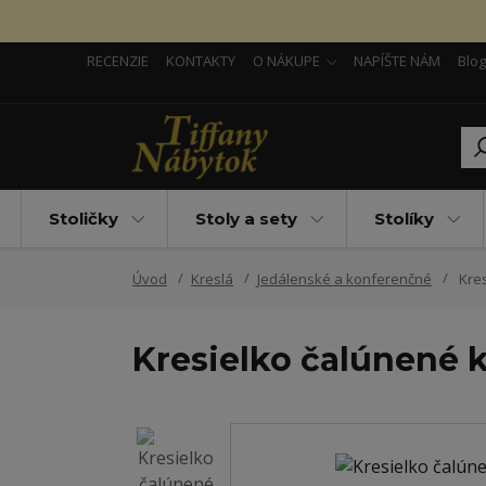
RECENZIE
KONTAKTY
O NÁKUPE
NAPÍŠTE NÁM
Blog
Stoličky
Stoly a sety
Stolíky
Úvod
Kreslá
Jedálenské a konferenčné
Kres
Kresielko čalúnené 