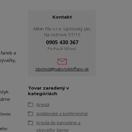
Kontakt
Milan Filo s.r.o. Liptovský Ján,
Na ostrove 57/15
0905 430 367
Po-Pia 8-18 hod.
farieb a
bývačky,
obchod@nabytoktiffany.sk
Tovar zaradený v
otyk.
kategóriách
kárne
Kreslá
Jedálenské a konferenčné
ťovou
Kreslá do kancelárie a
jeho
obývačky čierne