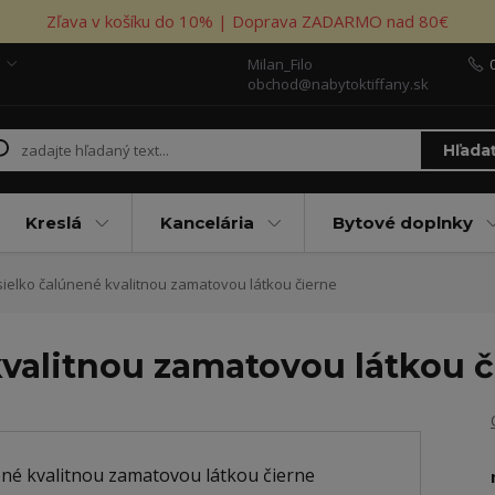
Zľava v košíku do 10% | Doprava ZADARMO nad 80€
Milan_Filo
obchod@nabytoktiffany.sk
Hľada
Kreslá
Kancelária
Bytové doplnky
ielko čalúnené kvalitnou zamatovou látkou čierne
kvalitnou zamatovou látkou č