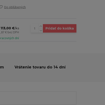
Do obľúbených
113,00 €
Pridať do košíka
/
ks
1,87 €
bez DPH
 pracovných dní
ám
Vrátenie tovaru do 14 dní