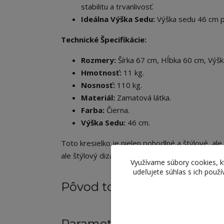
stabilitu a trvanlivosť.
Ideálna Výška Sedu:
Výška sedu 46 cm p
Technické Špecifikácie:
Rozmery:
Šírka 67 cm, Hĺbka 60 cm, Výšk
Hmotnosť:
11 kg.
Nosnosť:
110 kg.
Materiál:
Zamatová látka.
Farba:
Čierna.
Výška Sedu:
46 cm.
Toto kresielko je nielen pohodlné a štýlové, al
ale štýlový dizajn robia z neho perfektný dopl
Využívame súbory cookies, 
udeľujete súhlas s ich použ
Pôvod tovaru
Parametre