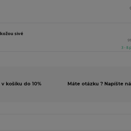
okožou sivé
9
3 - 8
 v košíku do 10%
Máte otázku ? Napíšte n