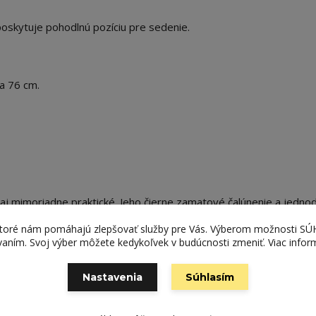
oskytuje pohodlnú pozíciu pre sedenie.
a 76 cm.
e aj mimoriadne praktické. Jeho čierne zamatové čalúnenie a jedno
nok do každého moderného interiéru.
ktoré nám pomáhajú zlepšovať služby pre Vás. Výberom možnosti S
ívaním. Svoj výber môžete kedykoľvek v budúcnosti zmeniť. Viac infor
Nastavenia
Súhlasím