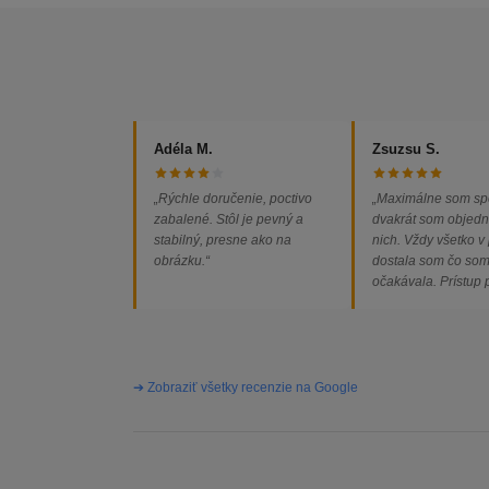
Adéla M.
Zsuzsu S.
„Rýchle doručenie, poctivo
„Maximálne som sp
zabalené. Stôl je pevný a
dvakrát som objedn
stabilný, presne ako na
nich. Vždy všetko v
obrázku.“
dostala som čo so
očakávala. Prístup
majiteľa super, obj
vybavená rýchlo a 
problémov. Vrele o
➔ Zobraziť všetky recenzie na Google