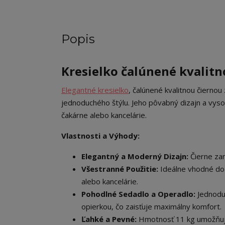
Popis
Kresielko čalúnené kvalit
Elegantné kresielko
, čalúnené kvalitnou čierno
jednoduchého štýlu. Jeho pôvabný dizajn a vyso
čakárne alebo kancelárie.
Vlastnosti a Výhody:
Elegantný a Moderný Dizajn:
Čierne zam
Všestranné Použitie:
Ideálne vhodné do 
alebo kancelárie.
Pohodlné Sedadlo a Operadlo:
Jednodu
opierkou, čo zaisťuje maximálny komfort.
Ľahké a Pevné:
Hmotnosť 11 kg umožňuje