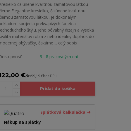
Kresielko čalúnené kvalitnou zamatovou látkou
čierne Elegantné kresielko, čalúnené kvalitnou
čiernou zamatovou látkou, je dokonalým
príkladom spojenia prekvapivých farieb a
jednoduchého štýlu. Jeho pôvabný dizajn a vysoká
kvalita materiálov robia z neho ideálny doplnok do
modernej obývačky, čakárne ...
celý popis
Dostupnosť
3 - 8 pracovných dní
122,00 €
/
ks
99,19 €
bez DPH
Pridať do košíka
Splátková kalkulačka
Nákup na splátky