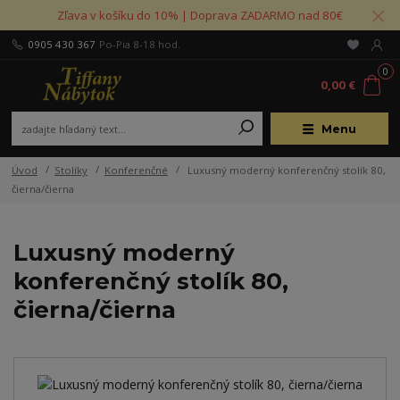
Zľava v košíku do 10% | Doprava ZADARMO nad 80€
0905 430 367
Po-Pia 8-18 hod.
0
0,00 €
Menu
Úvod
Stolíky
Konferenčné
Luxusný moderný konferenčný stolík 80,
čierna/čierna
Luxusný moderný
konferenčný stolík 80,
čierna/čierna