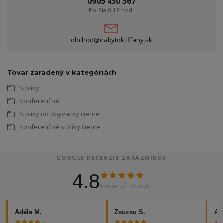
0905 430 367
Po-Pia 8-18 hod.
obchod@nabytoktiffany.sk
Tovar zaradený v kategóriách
Stolíky
Konferenčné
Stolíky do obývačky čierne
Konferenčné stolíky čierne
GOOGLE RECENZIE ZÁKAZNÍKOV
4.8
5 recenzií · Google
Adéla M.
Zsuzsu S.
Al