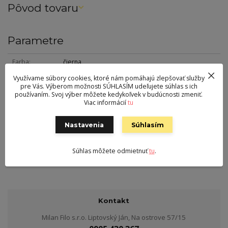
Pôvod tovaru
Parametre
Farba
čierna
Výška
50 cm
Využívame súbory cookies, ktoré nám pomáhajú zlepšovať služby
pre Vás. Výberom možnosti SÚHLASÍM udeľujete súhlas s ich
Šírka
80 cm
používaním. Svoj výber môžete kedykoľvek v budúcnosti zmeniť.
Viac informácií
tu
Hĺbka
80 cm
Hmotnosť
27 kg
Nastavenia
Súhlasím
Nohy
kov
Súhlas môžete odmietnuť
tu
.
Vrchná doska
sklo
Kontakt
Milan Filo s.r.o. Liptovský Ján, Na ostrove 57/15