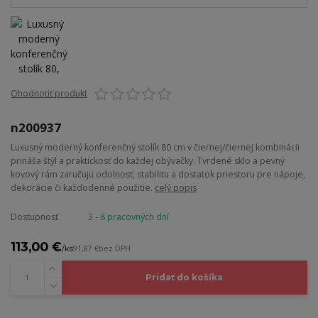
Ohodnotiť produkt
n200937
Luxusný moderný konferenčný stolík 80 cm v čiernej/čiernej kombinácii
prináša štýl a praktickosť do každej obývačky. Tvrdené sklo a pevný
kovový rám zaručujú odolnosť, stabilitu a dostatok priestoru pre nápoje,
dekorácie či každodenné použitie.
celý popis
Dostupnosť
3 - 8 pracovných dní
113,00 €
/
ks
91,87 €
bez DPH
Pridať do košíka