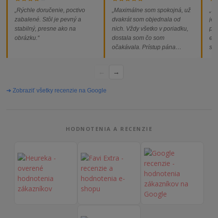
„Rýchle doručenie, poctivo
„Maximálne som spokojná, už
„So
zabalené. Stôl je pevný a
dvakrát som objednala od
jed
stabilný, presne ako na
nich. Vždy všetko v poriadku,
pod
obrázku.“
dostala som čo som
ext
očakávala. Prístup pána
som
majiteľa super, objednávka
od
vybavená rýchlo a bez
←
→
problémov. Vrele odporúčam!“
➔ Zobraziť všetky recenzie na Google
HODNOTENIA A RECENZIE