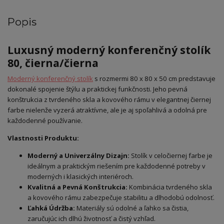
Popis
Luxusný moderný konferenčný stolík
80, čierna/čierna
Moderný konferenčný stolík
s rozmermi 80 x 80 x 50 cm predstavuje
dokonalé spojenie štýlu a praktickej funkčnosti. Jeho pevná
konštrukcia z tvrdeného skla a kovového rámu v elegantnej čiernej
farbe nielenže vyzerá atraktívne, ale je aj spoľahlivá a odolná pre
každodenné používanie.
Vlastnosti Produktu:
Moderný a Univerzálny Dizajn:
Stolík v celočiernej farbe je
ideálnym a praktickým riešením pre každodenné potreby v
moderných i klasických interiéroch.
Kvalitná a Pevná Konštrukcia:
Kombinácia tvrdeného skla
a kovového rámu zabezpečuje stabilitu a dlhodobú odolnosť.
Ľahká Údržba:
Materiály sú odolné a ľahko sa čistia,
zaručujúc ich dlhú životnosť a čistý vzhľad.