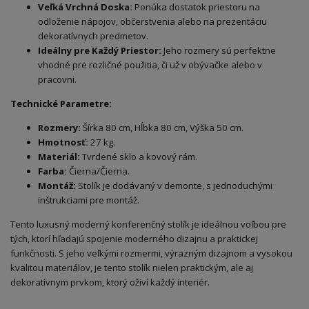
Veľká Vrchná Doska:
Ponúka dostatok priestoru na
odloženie nápojov, občerstvenia alebo na prezentáciu
dekoratívnych predmetov.
Ideálny pre Každý Priestor:
Jeho rozmery sú perfektne
vhodné pre rozličné použitia, či už v obývačke alebo v
pracovni.
Technické Parametre:
Rozmery:
Šírka 80 cm, Hĺbka 80 cm, Výška 50 cm.
Hmotnosť:
27 kg.
Materiál:
Tvrdené sklo a kovový rám.
Farba:
Čierna/Čierna.
Montáž:
Stolík je dodávaný v demonte, s jednoduchými
inštrukciami pre montáž.
Tento luxusný moderný konferenčný stolík je ideálnou voľbou pre
tých, ktorí hľadajú spojenie moderného dizajnu a praktickej
funkčnosti. S jeho veľkými rozmermi, výrazným dizajnom a vysokou
kvalitou materiálov, je tento stolík nielen praktickým, ale aj
dekoratívnym prvkom, ktorý oživí každý interiér.