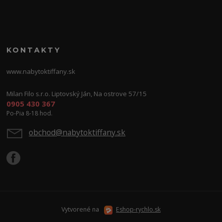
KONTAKTY
www.nabytoktiffany.sk
Milan Filo s.r.o. Liptovský Ján, Na ostrove 57/15
0905 430 367
Po-Pia 8-18 hod.
obchod@nabytoktiffany.sk
Vytvorené na
Eshop-rychlo.sk