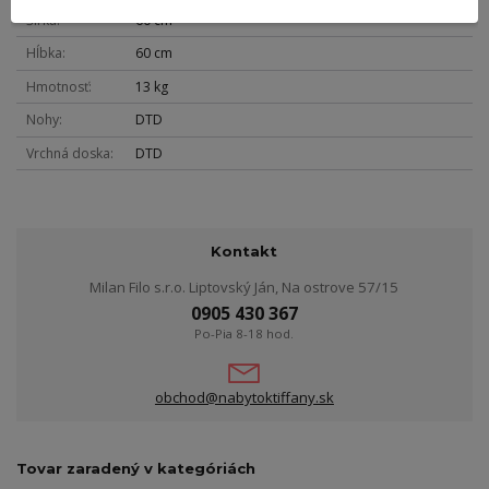
Šírka
60 cm
Hĺbka
60 cm
Hmotnosť
13 kg
Nohy
DTD
Vrchná doska
DTD
Kontakt
Milan Filo s.r.o. Liptovský Ján, Na ostrove 57/15
0905 430 367
Po-Pia 8-18 hod.
obchod@nabytoktiffany.sk
Tovar zaradený v kategóriách