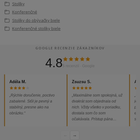
Stolíky
Konferenčné
Stolíky do obývačky biele
Konferenčné stolíky biele
GOOGLE RECENZIE ZÁKAZNÍKOV
4.8
5 recenzií · Google
Adéla M.
Zsuzsu S.
Al
„Rýchle doručenie, poctivo
„Maximálne som spokojná, už
„So
zabalené. Stôl je pevný a
dvakrát som objednala od
jed
stabilný, presne ako na
nich. Vždy všetko v poriadku,
pod
obrázku.“
dostala som čo som
ext
očakávala. Prístup pána
som
majiteľa super, objednávka
od
vybavená rýchlo a bez
←
→
problémov. Vrele odporúčam!“