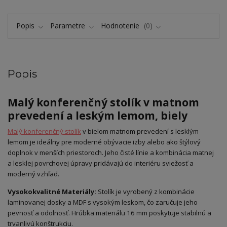
Popis
Parametre
Hodnotenie
0
Popis
Malý konferenčný stolík v matnom
prevedení a leským lemom, biely
Malý konferenčný stolík
v bielom matnom prevedení s lesklým
lemom je ideálny pre moderné obývacie izby alebo ako štýlový
doplnok v menších priestoroch. Jeho čisté línie a kombinácia matnej
a lesklej povrchovej úpravy pridávajú do interiéru sviežosť a
moderný vzhľad.
Vysokokvalitné Materiály:
Stolík je vyrobený z kombinácie
laminovanej dosky a MDF s vysokým leskom, čo zaručuje jeho
pevnosť a odolnosť. Hrúbka materiálu 16 mm poskytuje stabilnú a
trvanlivú konštrukciu.