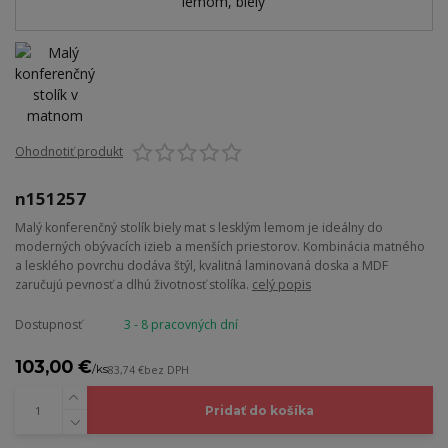
Ohodnotiť produkt
n151257
Malý konferenčný stolík biely mat s lesklým lemom je ideálny do
moderných obývacích izieb a menších priestorov. Kombinácia matného
a lesklého povrchu dodáva štýl, kvalitná laminovaná doska a MDF
zaručujú pevnosť a dlhú životnosť stolíka.
celý popis
Dostupnosť
3 - 8 pracovných dní
103,00 €
/
ks
83,74 €
bez DPH
Pridať do košíka