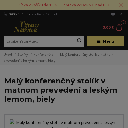
Zľava v košíku do 10% | Doprava ZADARMO nad 80€
0905 430 367
Po-Pia 8-18 hod.
0
0,00 €
Menu
Úvod
Stolíky
Konferenčné
Malý konferenčný stolík v matnom
prevedení a leským lemom, biely
Malý konferenčný stolík v
matnom prevedení a leským
lemom, biely