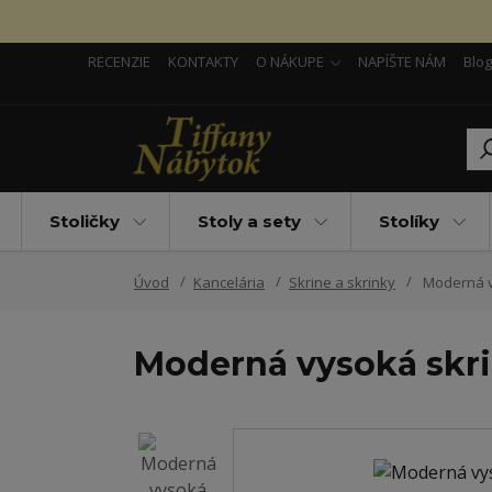
RECENZIE
KONTAKTY
O NÁKUPE
NAPÍŠTE NÁM
Blog
Stoličky
Stoly a sety
Stolíky
Úvod
Kancelária
Skrine a skrinky
Moderná vy
Moderná vysoká skriň