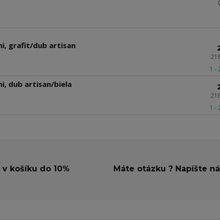
, grafit/dub artisan
21
1 -
, dub artisan/biela
21
1 -
 v košíku do 10%
Máte otázku ? Napíšte n