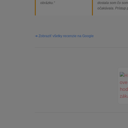
obrázku.“
dostala som čo so
očakávala. Prístup
majiteľa super, obj
vybavená rýchlo a 
problémov. Vrele o
➔ Zobraziť všetky recenzie na Google