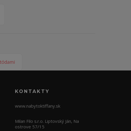
KONTAKTY
www.nabytoktiffany.sk
Milan Filo s.r.o. Liptovský Ján, Na
ostrove 57/15