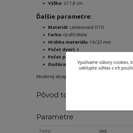
Výška:
217,8 cm
Ďalšie parametre:
Materiál:
Laminovaná DTD
Farba:
Grafit/Biela
Hrúbka materiálu:
16/22 mm
Počet dverí:
4
Počet políc:
5
Využívame súbory cookies, 
Dodávané v demonte
udeľujete súhlas s ich použ
Moderný dizajn a praktické rozloženie políc rob
Pôvod tovaru
Parametre
Farba
sivá