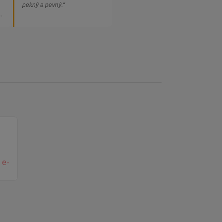
pekný a pevný.“
ed