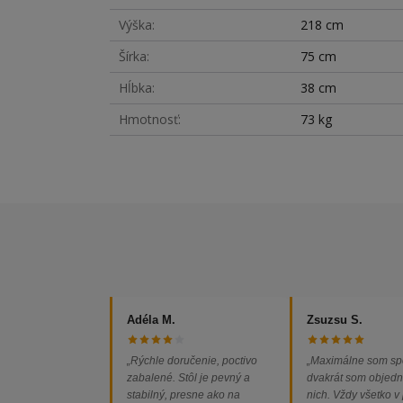
Výška
218 cm
Šírka
75 cm
Hĺbka
38 cm
Hmotnosť
73 kg
Adéla M.
Zsuzsu S.
„Rýchle doručenie, poctivo
„Maximálne som sp
zabalené. Stôl je pevný a
dvakrát som objedn
stabilný, presne ako na
nich. Vždy všetko v