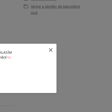
Skrine a skrinky do kancelárie
sivé
ÚHLASÍM
mácií
tu