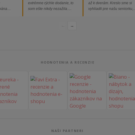
m
extrémne rýchle dodanie, to
až k dverám. Kreslo sme si
 pána
som ešte nikdy nezažila.
vyhliadli pre našu seniorku,
ednávka
Určite odporúčam každému.“
nakoľko má kreslo vysoký s
bez
a pre vstávanie je to oveľa
←
→
dporúčam!“
ľahšie.“
HODNOTENIA A RECENZIE
NAŠI PARTNERI