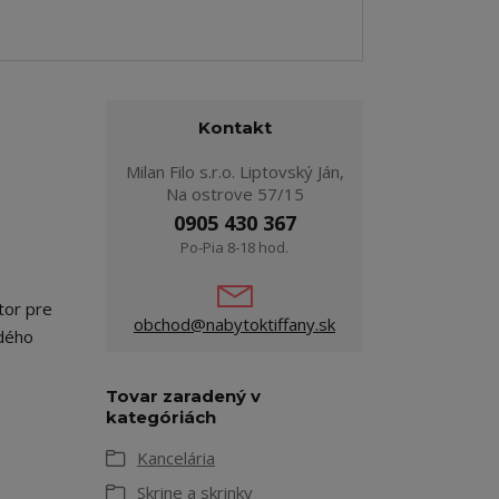
Kontakt
Milan Filo s.r.o. Liptovský Ján,
Na ostrove 57/15
0905 430 367
Po-Pia 8-18 hod.
tor pre
obchod@nabytoktiffany.sk
ždého
Tovar zaradený v
kategóriách
Kancelária
Skrine a skrinky