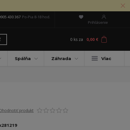
0905 430 367
Po-Pia 8-18 hod.
Prihlásenie
0
ks
za
0,00 €
ť
Spálňa
Záhrada
Viac
Ohodnotiť produkt
k281219