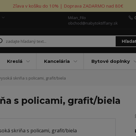
Zľava v košíku do 10% | Doprava ZADARMO nad 80€
Milan_Filo
obchod@nabytoktiffany.sk
Hľada
Kreslá
Kancelária
Bytové doplnky
soká skriňa s policami, grafit/biela
a s policami, grafit/biela