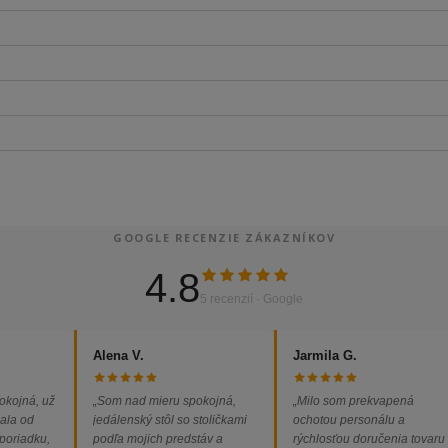
GOOGLE RECENZIE ZÁKAZNÍKOV
4.8
5 recenzií · Google
Alena V.
Jarmila G.
okojná, už
„Som nad mieru spokojná,
„Milo som prekvapená
ala od
jedálenský stôl so stoličkami
ochotou personálu a
 poriadku,
podľa mojich predstáv a
rýchlosťou doručenia tovaru