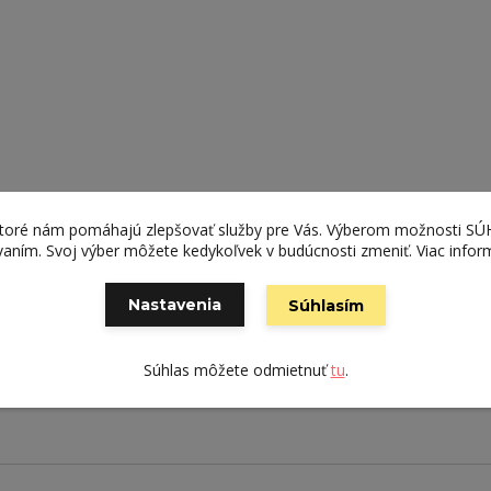
ktoré nám pomáhajú zlepšovať služby pre Vás. Výberom možnosti S
ívaním. Svoj výber môžete kedykoľvek v budúcnosti zmeniť. Viac infor
ia z tejto skrine ideálny kúsok do kancelárie alebo obývačky
Nastavenia
Súhlasím
Súhlas môžete odmietnuť
tu
.