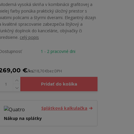
Moderná vysoká skriňa v kombinácii grafitovej a
bielej farby ponúka praktický úložný priestor s
piatimi policami a štyrmi dverami. Elegantný dizajn
a kvalitné spracovanie zabezpečia štýlový a
funkčný doplnok do kancelárie, obývačky či
predsiene.
celý popis
Dostupnosť
1 - 2 pracovné dni
269,00 €
/
ks
218,70 €
bez DPH
Pridať do košíka
Splátková kalkulačka
Nákup na splátky