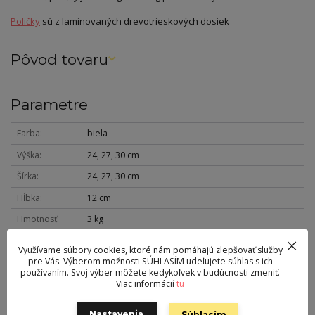
Poličky
sú z laminovaných drevotrieskových dosiek
Pôvod tovaru
Parametre
Farba
biela
Výška
24, 27, 30 cm
Šírka
24, 27, 30 cm
Hĺbka
12 cm
Hmotnosť
3 kg
Využívame súbory cookies, ktoré nám pomáhajú zlepšovať služby
pre Vás. Výberom možnosti SÚHLASÍM udeľujete súhlas s ich
používaním. Svoj výber môžete kedykoľvek v budúcnosti zmeniť.
Kontakt
Viac informácií
tu
Milan Filo s.r.o. Liptovský Ján, Na ostrove 57/15
Nastavenia
Súhlasím