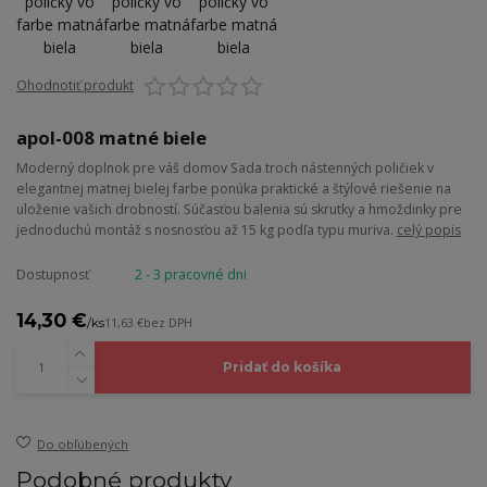
Ohodnotiť produkt
apol-008 matné biele
Moderný doplnok pre váš domov Sada troch nástenných poličiek v
elegantnej matnej bielej farbe ponúka praktické a štýlové riešenie na
uloženie vašich drobností. Súčasťou balenia sú skrutky a hmoždinky pre
jednoduchú montáž s nosnosťou až 15 kg podľa typu muriva.
celý popis
Dostupnosť
2 - 3 pracovné dni
14,30 €
/
ks
11,63 €
bez DPH
Pridať do košíka
Do obľúbených
Podobné produkty