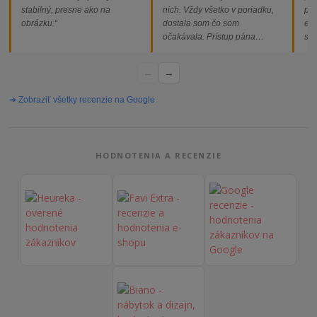
stabilný, presne ako na
nich. Vždy všetko v poriadku,
pod
obrázku.“
dostala som čo som
ext
očakávala. Prístup pána
som
majiteľa super, objednávka
od
vybavená rýchlo a bez
←
→
problémov. Vrele odporúčam!“
➔ Zobraziť všetky recenzie na Google
HODNOTENIA A RECENZIE