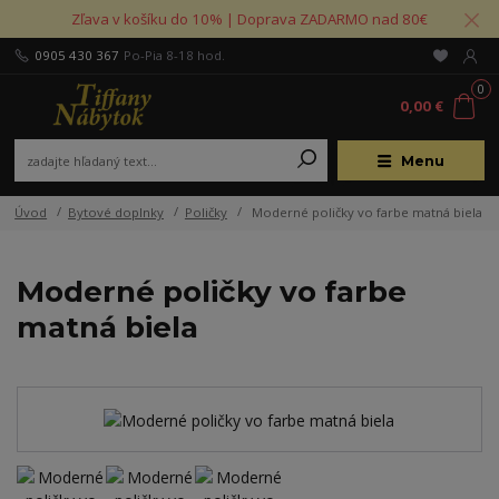
Zľava v košíku do 10% | Doprava ZADARMO nad 80€
0905 430 367
Po-Pia 8-18 hod.
0
0,00 €
Menu
Úvod
Bytové doplnky
Poličky
Moderné poličky vo farbe matná biela
Moderné poličky vo farbe
matná biela