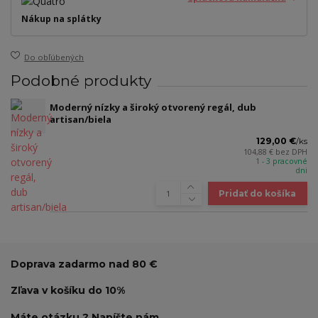
Nákup na splátky
Do obľúbených
Podobné produkty
Moderný nízky a široký otvorený regál, dub
artisan/biela
129,00 €
/
ks
104,88 €
bez DPH
1 - 3 pracovné
dni
Pridať do košíka
Doprava zadarmo nad 80 €
Zľava v košíku do 10%
Máte otázku ? Napíšte nám