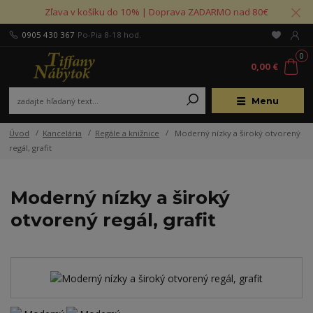
Zľava v košíku do 10% | Doprava ZADARMO nad 80€
0905 430 367
Po-Pia 8-18 hod.
0
0,00 €
Menu
Úvod
Kancelária
Regále a knižnice
Moderný nízky a široký otvorený
regál, grafit
Moderný nízky a široký
otvorený regál, grafit