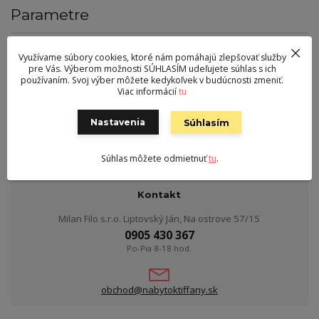
Parametre
Farba
sivá
Využívame súbory cookies, ktoré nám pomáhajú zlepšovať služby
Výška
112 cm
pre Vás. Výberom možnosti SÚHLASÍM udeľujete súhlas s ich
používaním. Svoj výber môžete kedykoľvek v budúcnosti zmeniť.
Šírka
75 cm
Viac informácií
tu
Hĺbka
38 cm
Nastavenia
Súhlasím
Hmotnosť
31 kg
Súhlas môžete odmietnuť
tu
.
Kontakt
Milan Filo s.r.o. Liptovský Ján, Na ostrove 57/15
0905 430 367
Po-Pia 8-18 hod.
obchod@nabytoktiffany.sk