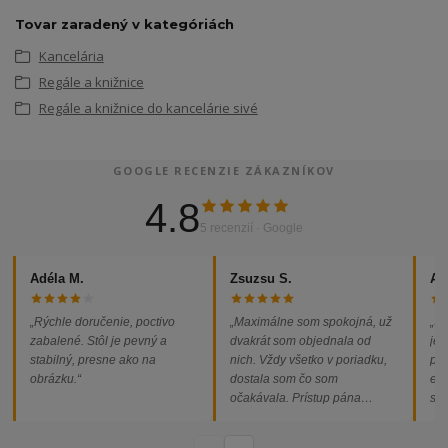
Tovar zaradený v kategóriách
Kancelária
Regále a knižnice
Regále a knižnice do kancelárie sivé
GOOGLE RECENZIE ZÁKAZNÍKOV
4.8
5 recenzií · Google
Adéla M.
Zsuzsu S.
Al
„Rýchle doručenie, poctivo
„Maximálne som spokojná, už
„So
zabalené. Stôl je pevný a
dvakrát som objednala od
jed
stabilný, presne ako na
nich. Vždy všetko v poriadku,
pod
obrázku.“
dostala som čo som
ext
očakávala. Prístup pána
som
majiteľa super, objednávka
od
vybavená rýchlo a bez