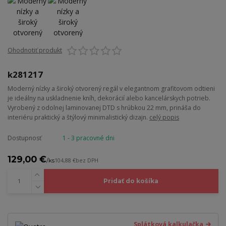
Ohodnotiť produkt
k281217
Moderný nízky a široký otvorený regál v elegantnom grafitovom odtieni
je ideálny na uskladnenie kníh, dekorácií alebo kancelárskych potrieb.
Vyrobený z odolnej laminovanej DTD s hrúbkou 22 mm, prináša do
interiéru praktický a štýlový minimalistický dizajn.
celý popis
Dostupnosť
1 - 3 pracovné dni
129,00 €
/
ks
104,88 €
bez DPH
Pridať do košíka
Splátková kalkulačka