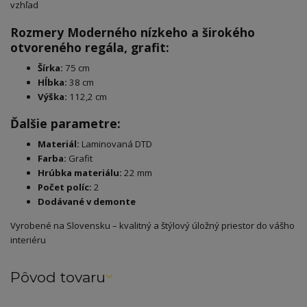
vzhľad
Rozmery Moderného nízkeho a širokého
otvoreného regála, grafit:
Šírka:
75 cm
Hĺbka:
38 cm
Výška:
112,2 cm
Ďalšie parametre:
Materiál:
Laminovaná DTD
Farba:
Grafit
Hrúbka materiálu:
22 mm
Počet políc:
2
Dodávané v demonte
Vyrobené na Slovensku – kvalitný a štýlový úložný priestor do vášho
interiéru
Pôvod tovaru