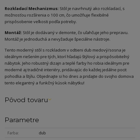
Rozkladací Mechanizmus:
Stôl je navrhnutý ako rozkladací, s
možnosťou rozšírenia o 100 cm, čo umožňuje flexibilné
prispôsobenie veľkosti podľa potreby.
Montáž:
Stôl je dodávaný v demonte, čo uľahčuje jeho prepravu.
Montáž je jednoduchá a nevyžaduje špeciálne nástroje.
Tento moderný stôl s rozkladom v odtieni dub medový/sosna je
ideálnym riešením pre tých, ktorí hľadajú štýlový a prispôsobiteľný
nábytok. Jeho robustný dizajn a teplé farby ho robia ideálnym pre
moderné aj tradičné interiéry, pridávajúc do každej jedálne pocit
pohodlia a štýlu. Objednajte si ho dnes a pridajte do svojho domova
tento elegantný a funkčný kúsok nábytku!
Pôvod tovaru
Parametre
Farba
dub