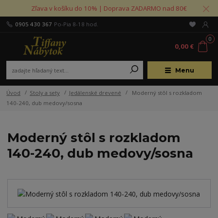
Zľava v košíku do 10% | Doprava ZADARMO nad 80€
0905 430 367
Po-Pia 8-18 hod.
0
0,00 €
Menu
Úvod
Stoly a sety
Jedálenské drevené
Moderný stôl s rozkladom
140-240, dub medovy/sosna
Moderný stôl s rozkladom
140-240, dub medovy/sosna