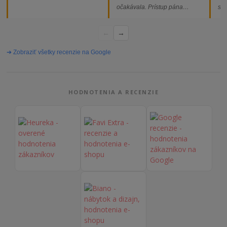
očakávala. Prístup pána
som
majiteľa super, objednávka
od
vybavená rýchlo a bez
←
→
problémov. Vrele odporúčam!“
➔ Zobraziť všetky recenzie na Google
HODNOTENIA A RECENZIE