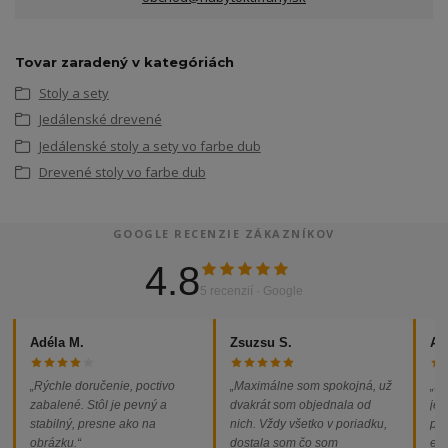
Tovar zaradený v kategóriách
Stoly a sety
Jedálenské drevené
Jedálenské stoly a sety vo farbe dub
Drevené stoly vo farbe dub
GOOGLE RECENZIE ZÁKAZNÍKOV
4.8
5 recenzií · Google
Adéla M.
Zsuzsu S.
Al
„Rýchle doručenie, poctivo
„Maximálne som spokojná, už
„So
zabalené. Stôl je pevný a
dvakrát som objednala od
jed
stabilný, presne ako na
nich. Vždy všetko v poriadku,
pod
obrázku.“
dostala som čo som
ext