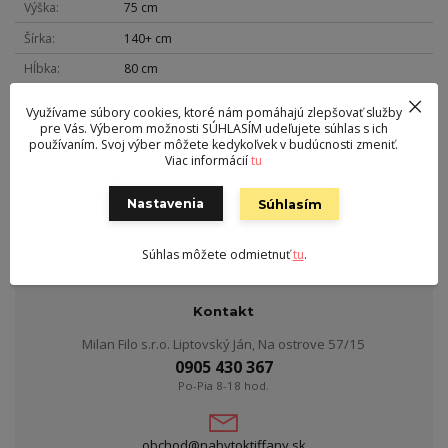
Výška
75 cm
Šírka
140+ cm
Hĺbka
80 cm
Hmotnosť
58 kg
Využívame súbory cookies, ktoré nám pomáhajú zlepšovať služby
pre Vás. Výberom možnosti SÚHLASÍM udeľujete súhlas s ich
Nohy
drevo
používaním. Svoj výber môžete kedykoľvek v budúcnosti zmeniť.
Vrchná doska
masív
Viac informácií
tu
Typ
rozkladací
Nastavenia
Súhlasím
Rozklad
100 cm
Súhlas môžete odmietnuť
tu
.
Kontakt
Milan Filo s.r.o. Liptovský Ján, Na ostrove 57/15
0905 430 367
Po-Pia 8-18 hod.
obchod@nabytoktiffany.sk