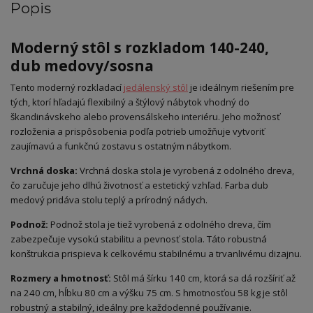
Popis
Moderný stôl s rozkladom 140-240,
dub medovy/sosna
Tento moderný rozkladací
jedálenský stôl
je ideálnym riešením pre
tých, ktorí hľadajú flexibilný a štýlový nábytok vhodný do
škandinávskeho alebo provensálskeho interiéru. Jeho možnosť
rozloženia a prispôsobenia podľa potrieb umožňuje vytvoriť
zaujímavú a funkčnú zostavu s ostatným nábytkom.
Vrchná doska:
Vrchná doska stola je vyrobená z odolného dreva,
čo zaručuje jeho dlhú životnosť a estetický vzhľad. Farba dub
medový pridáva stolu teplý a prírodný nádych.
Podnož:
Podnož stola je tiež vyrobená z odolného dreva, čím
zabezpečuje vysokú stabilitu a pevnosť stola. Táto robustná
konštrukcia prispieva k celkovému stabilnému a trvanlivému dizajnu.
Rozmery a hmotnosť:
Stôl má šírku 140 cm, ktorá sa dá rozšíriť až
na 240 cm, hĺbku 80 cm a výšku 75 cm. S hmotnosťou 58 kg je stôl
robustný a stabilný, ideálny pre každodenné používanie.