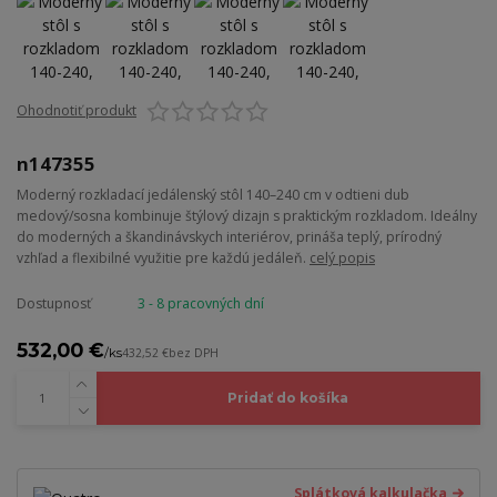
Ohodnotiť produkt
n147355
Moderný rozkladací jedálenský stôl 140–240 cm v odtieni dub
medový/sosna kombinuje štýlový dizajn s praktickým rozkladom. Ideálny
do moderných a škandinávskych interiérov, prináša teplý, prírodný
vzhľad a flexibilné využitie pre každú jedáleň.
celý popis
Dostupnosť
3 - 8 pracovných dní
532,00 €
/
ks
432,52 €
bez DPH
Pridať do košíka
Splátková kalkulačka