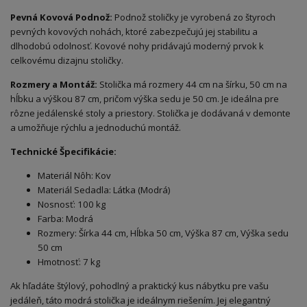
Pevná Kovová Podnož:
Podnož stoličky je vyrobená zo štyroch
pevných kovových nohách, ktoré zabezpečujú jej stabilitu a
dlhodobú odolnosť. Kovové nohy pridávajú moderný prvok k
celkovému dizajnu stoličky.
Rozmery a Montáž:
Stolička má rozmery 44 cm na šírku, 50 cm na
hĺbku a výškou 87 cm, pričom výška sedu je 50 cm. Je ideálna pre
rôzne jedálenské stoly a priestory. Stolička je dodávaná v demonte
a umožňuje rýchlu a jednoduchú montáž.
Technické Špecifikácie:
Materiál Nôh: Kov
Materiál Sedadla: Látka (Modrá)
Nosnosť: 100 kg
Farba: Modrá
Rozmery: Šírka 44 cm, Hĺbka 50 cm, Výška 87 cm, Výška sedu
50 cm
Hmotnosť: 7 kg
Ak hľadáte štýlový, pohodlný a praktický kus nábytku pre vašu
jedáleň, táto modrá stolička je ideálnym riešením. Jej elegantný