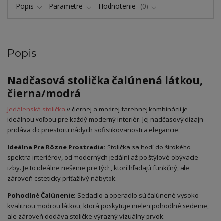
Popis
Parametre
Hodnotenie
0
Popis
Nadčasová stolička čalúnená látkou,
čierna/modrá
Jedálenská stolička
v čiernej a modrej farebnej kombinácii je
ideálnou voľbou pre každý moderný interiér. Jej nadčasový dizajn
pridáva do priestoru nádych sofistikovanosti a elegancie.
Ideálna Pre Rôzne Prostredia:
Stolička sa hodí do širokého
spektra interiérov, od moderných jedální až po štýlové obývacie
izby. Je to ideálne riešenie pre tých, ktorí hľadajú funkčný, ale
zároveň esteticky príťažlivý nábytok.
Pohodlné Čalúnenie:
Sedadlo a operadlo sú čalúnené vysoko
kvalitnou modrou látkou, ktorá poskytuje nielen pohodlné sedenie,
ale zároveň dodáva stoličke výrazný vizuálny prvok.