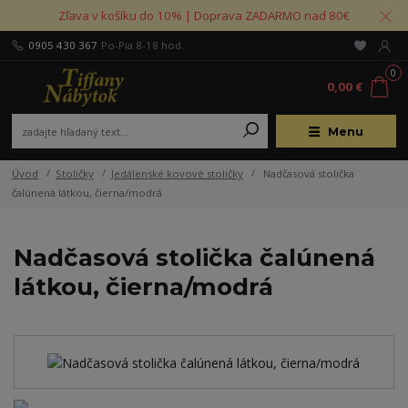
Zľava v košíku do 10% | Doprava ZADARMO nad 80€
0905 430 367
Po-Pia 8-18 hod.
0
0,00 €
Menu
Úvod
Stoličky
Jedálenské kovové stoličky
Nadčasová stolička
čalúnená látkou, čierna/modrá
Nadčasová stolička čalúnená
látkou, čierna/modrá