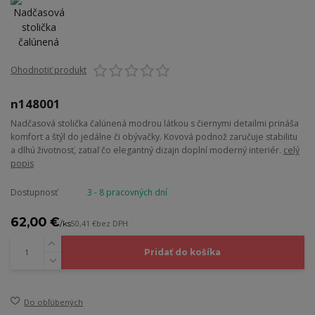
Ohodnotiť produkt
n148001
Nadčasová stolička čalúnená modrou látkou s čiernymi detailmi prináša
komfort a štýl do jedálne či obývačky. Kovová podnož zaručuje stabilitu
a dlhú životnosť, zatiaľ čo elegantný dizajn doplní moderný interiér.
celý
popis
Dostupnosť
3 - 8 pracovných dní
62,00 €
/
ks
50,41 €
bez DPH
Pridať do košíka
Do obľúbených