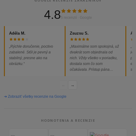
GOOGLE RECENZIE ZÁKAZNÍKOV
4.8
5 recenzií · Google
Adéla M.
Zsuzsu S.
Al
„Rýchle doručenie, poctivo
„Maximálne som spokojná, už
„So
zabalené. Stôl je pevný a
dvakrát som objednala od
jed
stabilný, presne ako na
nich. Vždy všetko v poriadku,
pod
obrázku.“
dostala som čo som
ext
očakávala. Prístup pána
som
majiteľa super, objednávka
od
vybavená rýchlo a bez
←
→
problémov. Vrele odporúčam!“
➔ Zobraziť všetky recenzie na Google
HODNOTENIA A RECENZIE