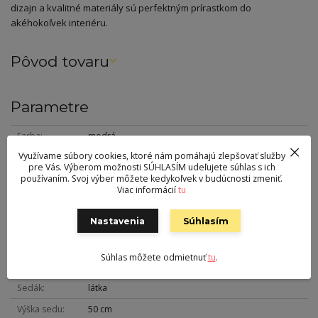
dizajn a kvalitné materiály sú perfektným prírastkom do
akéhokoľvek interiéru.
Pôvod tovaru
Parametre
Farba
modrá
Využívame súbory cookies, ktoré nám pomáhajú zlepšovať služby
Výška
87 cm
pre Vás. Výberom možnosti SÚHLASÍM udeľujete súhlas s ich
používaním. Svoj výber môžete kedykoľvek v budúcnosti zmeniť.
Šírka
44 cm
Viac informácií
tu
Hĺbka
50 cm
Nastavenia
Súhlasím
Hmotnosť
7 kg
Nohy
kov
Súhlas môžete odmietnuť
tu
.
Nosnosť
100 kg
Sedák
látka
Výška sedu
50 cm