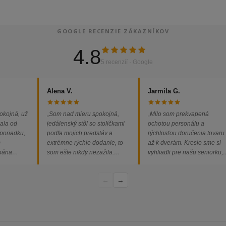
GOOGLE RECENZIE ZÁKAZNÍKOV
4.8
5 recenzií · Google
Alena V.
Jarmila G.
okojná, už
„Som nad mieru spokojná,
„Milo som prekvapená
ala od
jedálenský stôl so stoličkami
ochotou personálu a
 poriadku,
podľa mojich predstáv a
rýchlosťou doručenia tovaru
m
extrémne rýchle dodanie, to
až k dverám. Kreslo sme si
 pána
som ešte nikdy nezažila.
vyhliadli pre našu seniorku,
ednávka
Určite odporúčam každému.“
nakoľko má kreslo vysoký s
bez
a pre vstávanie je to oveľa
←
→
dporúčam!“
ľahšie.“