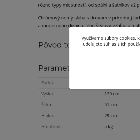
rôzne typy miestností, od spální a šatníkov až 
Chrómový nemý sluha s drevom v prírodnej farbe 
a moderného dizajnu. Jeho štýlový vzhľad a mult
Využívame súbory cookies, 
Pôvod tovaru
udeľujete súhlas s ich použ
Parametre
Farba
prírodná
Výška
120 cm
Šírka
51 cm
Hĺbka
29 cm
Hmotnosť
5 kg