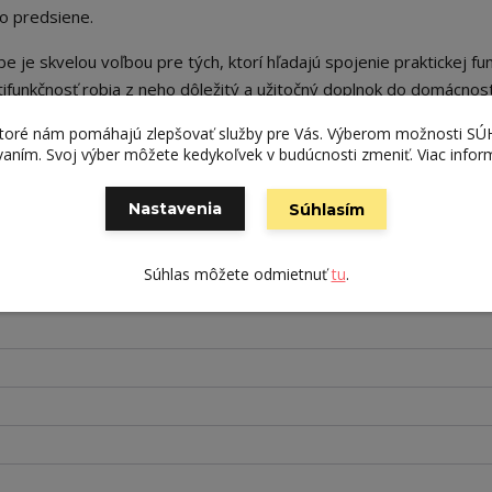
po predsiene.
je skvelou voľbou pre tých, ktorí hľadajú spojenie praktickej fu
ifunkčnosť robia z neho dôležitý a užitočný doplnok do domácnost
ktoré nám pomáhajú zlepšovať služby pre Vás. Výberom možnosti S
ívaním. Svoj výber môžete kedykoľvek v budúcnosti zmeniť. Viac infor
Nastavenia
Súhlasím
Súhlas môžete odmietnuť
tu
.