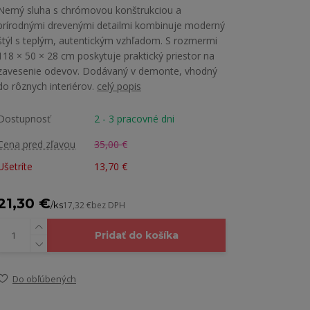
Nemý sluha s chrómovou konštrukciou a
prírodnými drevenými detailmi kombinuje moderný
štýl s teplým, autentickým vzhľadom. S rozmermi
118 × 50 × 28 cm poskytuje praktický priestor na
zavesenie odevov. Dodávaný v demonte, vhodný
do rôznych interiérov.
celý popis
Dostupnosť
2 - 3 pracovné dni
Cena pred zľavou
35,00 €
Ušetríte
13,70 €
21,30 €
/
ks
17,32 €
bez DPH
Pridať do košíka
Do obľúbených