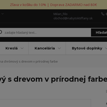
Zľava v košíku do 10% | Doprava ZADARMO nad 80€
Milan_Filo
obchod@nabytoktiffany.sk
Hľada
Kreslá
Kancelária
Bytové doplnky
a chrómový s drevom v prírodnej farbe
 s drevom v prírodnej farb