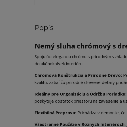
Popis
Nemý sluha chrómový s dre
Spojujúci eleganciu chrómu s prírodným vzhľa
do akéhokoľvek interiéru.
Chrómová Konštrukcia a Prírodné Drevo:
Pe
kvalitu, zatiaľ čo prírodné drevené detaily pridá
Ideálny pre Organizáciu a Údržbu Poriadku:
poskytuje dostatok priestoru na zavesenie a u
Flexibilná Preprava:
Prichádza v demonte, čo 
Všestranné Použitie v Rôznych Interiéroch: