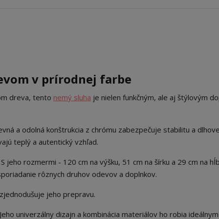
vom v prírodnej farbe
dom dreva, tento
nemý sluha
je nielen funkčným, ale aj štýlovým d
vná a odolná konštrukcia z chrómu zabezpečuje stabilitu a dlhov
vajú teplý a autentický vzhľad.
S jeho rozmermi - 120 cm na výšku, 51 cm na šírku a 29 cm na hĺb
sporiadanie rôznych druhov odevov a doplnkov.
zjednodušuje jeho prepravu.
Jeho univerzálny dizajn a kombinácia materiálov ho robia ideálnym