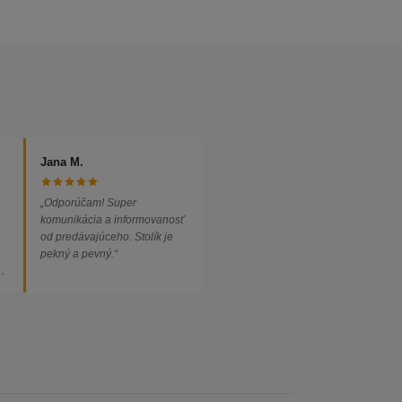
Jana M.
„Odporúčam! Super
komunikácia a informovanosť
od predávajúceho. Stolík je
pekný a pevný.“
ed