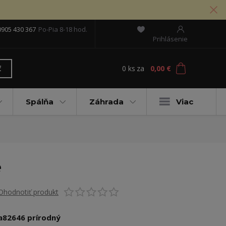
0905 430 367
Po-Pia 8-18 hod.
Prihlásenie
0
ks
za
0,00 €
ť
Spálňa
Záhrada
Viac
e
Ohodnotiť produkt
a82646 prírodný