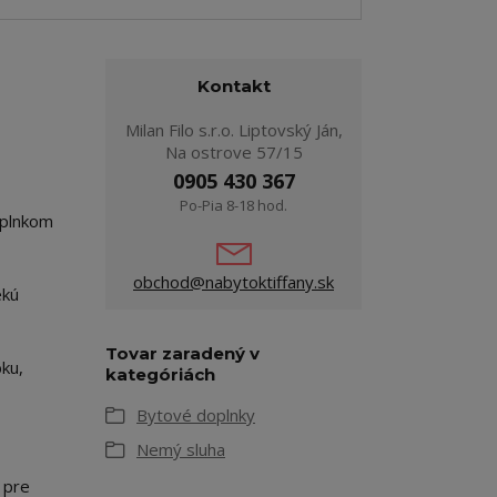
Kontakt
Milan Filo s.r.o. Liptovský Ján,
Na ostrove 57/15
0905 430 367
Po-Pia 8-18 hod.
oplnkom
obchod@nabytoktiffany.sk
ekú
Tovar zaradený v
ku,
kategóriách
Bytové doplnky
Nemý sluha
 pre