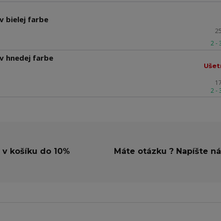
 bielej farbe
2
2 -
v hnedej farbe
Ušet
1
2 -
 v košíku do 10%
Máte otázku ? Napíšte n