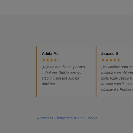
Adéla M.
Zsuzsu S.
„Rýchle doručenie, poctivo
„Maximálne som sp
zabalené. Stôl je pevný a
dvakrát som objedn
stabilný, presne ako na
nich. Vždy všetko v
obrázku.“
dostala som čo so
očakávala. Prístup
majiteľa super, obj
vybavená rýchlo a 
problémov. Vrele o
➔ Zobraziť všetky recenzie na Google