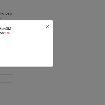
nkčnosti
i.
ÚHLASÍM
mácií
tu