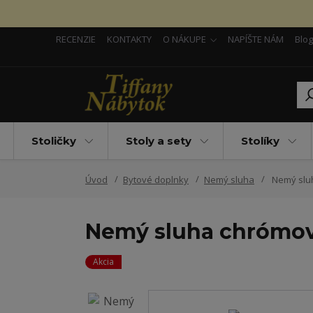
RECENZIE
KONTAKTY
O NÁKUPE
NAPÍŠTE NÁM
Blog
Stoličky
Stoly a sety
Stolíky
Úvod
Bytové doplnky
Nemý sluha
Nemý sluh
Nemý sluha chrómový
Akcia